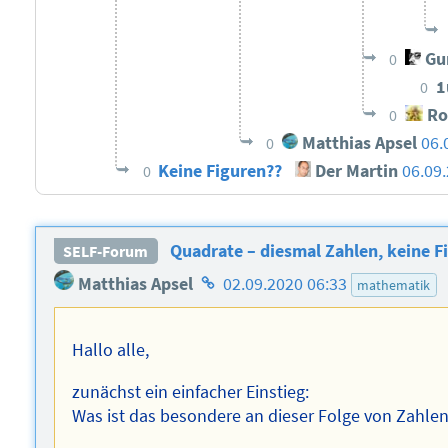
Gun
0
1
0
Ro
0
Matthias Apsel
06.
0
Keine Figuren??
Der Martin
06.09
0
Quadrate – diesmal Zahlen, keine F
SELF-Forum
Homepage
Matthias Apsel
02.09.2020 06:33
mathematik
des
Autors
Hallo alle,
zunächst ein einfacher Einstieg:
Was ist das besondere an dieser Folge von Zahle