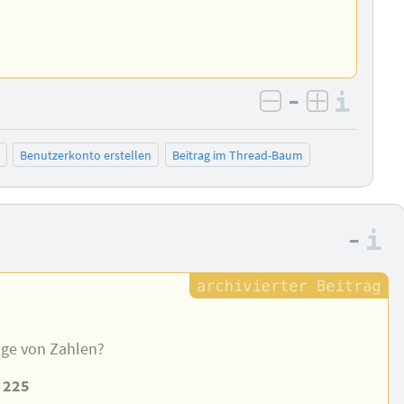
–
Info
negativ bewer
positiv b
Benutzerkonto erstellen
Beitrag im Thread-Baum
n
–
I
lge von Zahlen?
– 225