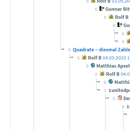
Rolf B
03.09.20
0
Gunnar Bi
0
Rolf B
0
Gun
0
0
0
Quadrate – diesmal Zahl
0
Rolf B
04.09.2020 1
0
Matthias Apsel
0
Rolf B
04.0
2
Matthi
0
1united
1
Der
0
1
0