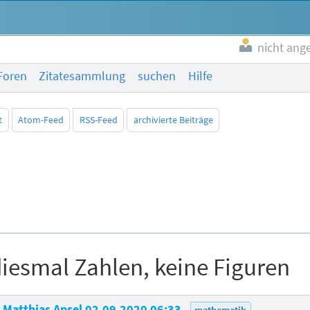
nicht ang
Foren
Zitatesammlung
suchen
Hilfe
t
Atom-Feed
RSS-Feed
archivierte Beiträge
iesmal Zahlen, keine Figuren
Matthias Apsel
02.09.2020 06:33
mathematik