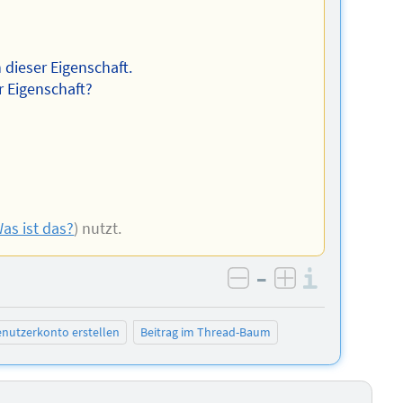
 dieser Eigenschaft.
r Eigenschaft?
as ist das?
) nutzt.
–
Informa
negativ bewerten
positiv bewe
nutzerkonto erstellen
Beitrag im Thread-Baum