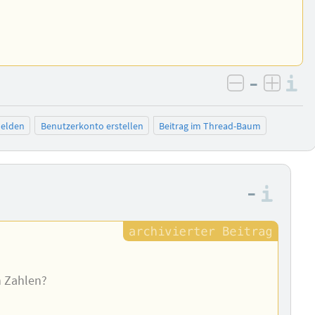
–
I
negativ be
posit
elden
Benutzerkonto erstellen
Beitrag im Thread-Baum
–
Info
n Zahlen?