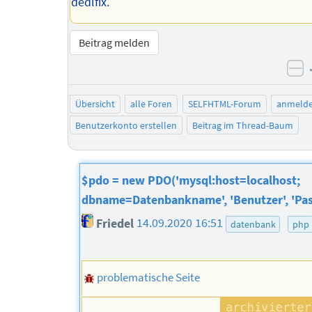
dedlfix.
Beitrag melden
ne
Übersicht
alle Foren
SELFHTML-Forum
anmeld
Benutzerkonto erstellen
Beitrag im Thread-Baum
$pdo = new PDO('mysql:host=localhost;
dbname=Datenbankname', 'Benutzer', 'Pas
Friedel
14.09.2020 16:51
datenbank
php
problematische Seite