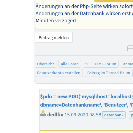
Änderungen an der Php-Seite wirken sofor
Änderungen an der Datenbank wirken erst 
Minuten verzögert.
Beitrag melden
Übersicht
alle Foren
SELFHTML-Forum
anme
Benutzerkonto erstellen
Beitrag im Thread-Baum
$pdo = new PDO('mysql:host=localhost
dbname=Datenbankname', 'Benutzer', 'P
dedlfix
15.09.2020 08:58
datenbank