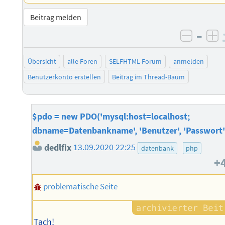
Beitrag melden
–
negati
po
Übersicht
alle Foren
SELFHTML-Forum
anmelden
Benutzerkonto erstellen
Beitrag im Thread-Baum
$pdo = new PDO('mysql:host=localhost;
dbname=Datenbankname', 'Benutzer', 'Passwort'
dedlfix
13.09.2020 22:25
datenbank
php
+
problematische Seite
Tach!