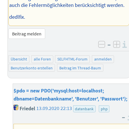
auch die Fehlermöglichkeiten berücksichtigt werden.
dedlfix.
Beitrag melden
–
negativ 
posi
Übersicht
alle Foren
SELFHTML-Forum
anmelden
Benutzerkonto erstellen
Beitrag im Thread-Baum
$pdo = new PDO('mysql:host=localhost;
dbname=Datenbankname', 'Benutzer', 'Passwort');
Friedel
13.09.2020 22:13
datenbank
php
–