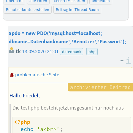
Übersicht
alle Foren
SELFHTML-Forum
anmelden
Benutzerkonto erstellen
Beitrag im Thread-Baum
$pdo = new PDO('mysql:host=localhost;
dbname=Datenbankname', 'Benutzer', 'Passwort');
tk
13.09.2020 21:01
datenbank
php
–
problematische Seite
Hallo Friedel,
Die test.php besteht jetzt insgesamt nur noch aus
<?php
echo
'a<br>'
;