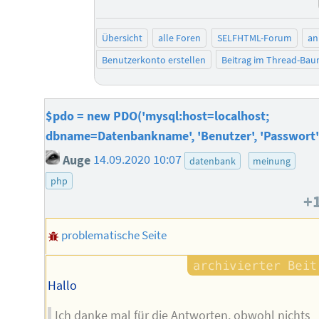
Übersicht
alle Foren
SELFHTML-Forum
an
Benutzerkonto erstellen
Beitrag im Thread-Ba
$pdo = new PDO('mysql:host=localhost;
dbname=Datenbankname', 'Benutzer', 'Passwort'
Auge
14.09.2020 10:07
datenbank
meinung
php
+
problematische Seite
Hallo
Ich danke mal für die Antworten, obwohl nichts