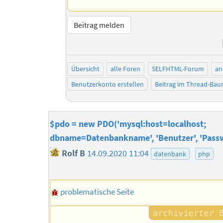
Beitrag melden
Übersicht
alle Foren
SELFHTML-Forum
an
Benutzerkonto erstellen
Beitrag im Thread-Ba
$pdo = new PDO('mysql:host=localhost;
dbname=Datenbankname', 'Benutzer', 'Passw
Rolf B
14.09.2020 11:04
datenbank
php
problematische Seite