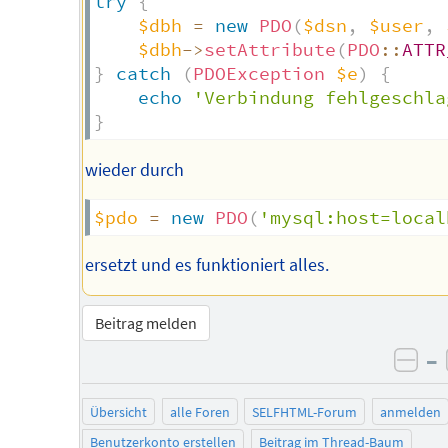
try
{
$dbh
=
new
PDO
(
$dsn
,
$user
,
$dbh
->
setAttribute
(
PDO
::
ATTR
}
catch
(
PDOException
$e
)
{
echo
'Verbindung fehlgeschla
}
wieder durch
$pdo
=
new
PDO
(
'mysql:host=local
ersetzt und es funktioniert alles.
Beitrag melden
–
neg
Übersicht
alle Foren
SELFHTML-Forum
anmelden
Benutzerkonto erstellen
Beitrag im Thread-Baum