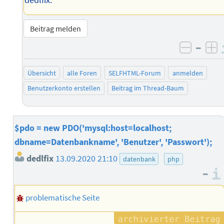
Beitrag melden
–
negati
po
Übersicht
alle Foren
SELFHTML-Forum
anmelden
Benutzerkonto erstellen
Beitrag im Thread-Baum
$pdo = new PDO('mysql:host=localhost;
dbname=Datenbankname', 'Benutzer', 'Passwort');
dedlfix
13.09.2020 21:10
datenbank
php
–
problematische Seite