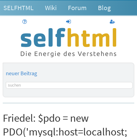
SELFHTML
Wiki
Forum
Blog
Hilfe
anmelden
Benutzerk
neuer Beitrag
Suchbegriff
Friedel:
$pdo = new
PDO('mysql:host=localhost;