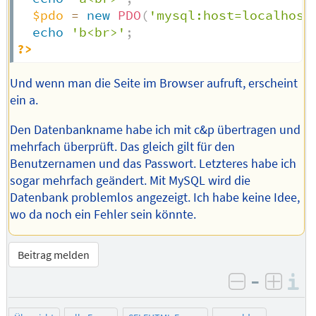
$pdo
=
new
PDO
(
'mysql:host=localhost
echo
'b<br>'
;
?>
Und wenn man die Seite im Browser aufruft, erscheint
ein a.
Den Datenbankname habe ich mit c&p übertragen und
mehrfach überprüft. Das gleich gilt für den
Benutzernamen und das Passwort. Letzteres habe ich
sogar mehrfach geändert. Mit MySQL wird die
Datenbank problemlos angezeigt. Ich habe keine Idee,
wo da noch ein Fehler sein könnte.
Beitrag melden
–
I
negativ be
posit