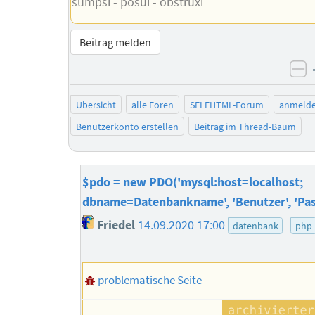
sumpsi - posui - obstruxi
Beitrag melden
ne
Übersicht
alle Foren
SELFHTML-Forum
anmeld
Benutzerkonto erstellen
Beitrag im Thread-Baum
$pdo = new PDO('mysql:host=localhost;
dbname=Datenbankname', 'Benutzer', 'Pas
Friedel
14.09.2020 17:00
datenbank
php
problematische Seite