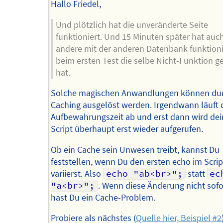
Hallo Friedel,
Und plötzlich hat die unveränderte Seite
funktioniert. Und 15 Minuten später hat auch
andere mit der anderen Datenbank funktioni
beim ersten Test die selbe Nicht-Funktion ge
hat.
Solche magischen Anwandlungen können du
Caching ausgelöst werden. Irgendwann läuft 
Aufbewahrungszeit ab und erst dann wird de
Script überhaupt erst wieder aufgerufen.
Ob ein Cache sein Unwesen treibt, kannst Du
feststellen, wenn Du den ersten echo im Scrip
variierst. Also
echo "ab<br>";
statt
ech
"a<br>";
. Wenn diese Änderung nicht sofor
hast Du ein Cache-Problem.
Probiere als nächstes (
Quelle hier, Beispiel #2