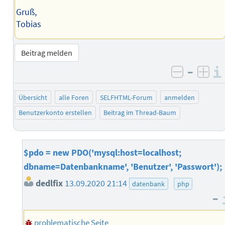
Gruß,
Tobias
Beitrag melden
–
negativ 
posi
Übersicht
alle Foren
SELFHTML-Forum
anmelden
Benutzerkonto erstellen
Beitrag im Thread-Baum
$pdo = new PDO('mysql:host=localhost;
dbname=Datenbankname', 'Benutzer', 'Passwort');
dedlfix
13.09.2020 21:14
datenbank
php
–
problematische Seite