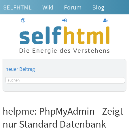
SELFHTML
Wiki
Forum
Blog
Hilfe
anmelden
Benutzerk
neuer Beitrag
Suchbegriff
helpme:
PhpMyAdmin - Zeigt
nur Standard Datenbank