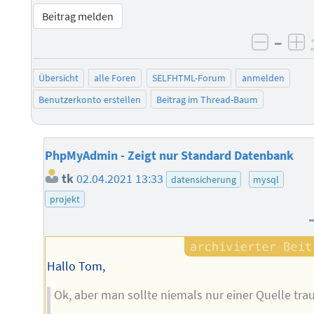
Beitrag melden
–
negati
po
Übersicht
alle Foren
SELFHTML-Forum
anmelden
Benutzerkonto erstellen
Beitrag im Thread-Baum
PhpMyAdmin - Zeigt nur Standard Datenbank
tk
02.04.2021 13:33
datensicherung
mysql
projekt
Hallo Tom,
Ok, aber man sollte niemals nur einer Quelle tra
...