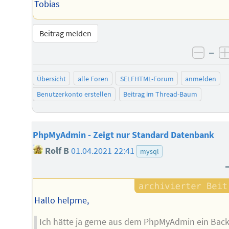
Tobias
Beitrag melden
–
negat
Übersicht
alle Foren
SELFHTML-Forum
anmelden
Benutzerkonto erstellen
Beitrag im Thread-Baum
PhpMyAdmin - Zeigt nur Standard Datenbank
Rolf B
01.04.2021 22:41
mysql
Hallo helpme,
Ich hätte ja gerne aus dem PhpMyAdmin ein Bac