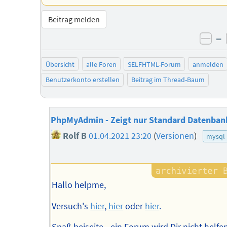
Beitrag melden
–
neg
Übersicht
alle Foren
SELFHTML-Forum
anmelden
Benutzerkonto erstellen
Beitrag im Thread-Baum
PhpMyAdmin - Zeigt nur Standard Datenban
Rolf B
01.04.2021 23:20
(
Versionen
)
mysql
Hallo helpme,
Versuch's
hier
,
hier
oder
hier
.