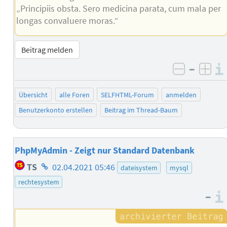
„Principiis obsta. Sero medicina parata, cum mala per
longas convaluere moras.“
Beitrag melden
–
negativ 
posi
Übersicht
alle Foren
SELFHTML-Forum
anmelden
Benutzerkonto erstellen
Beitrag im Thread-Baum
PhpMyAdmin - Zeigt nur Standard Datenbank
Homepage
TS
02.04.2021 05:46
dateisystem
mysql
des
rechtesystem
Autors
–