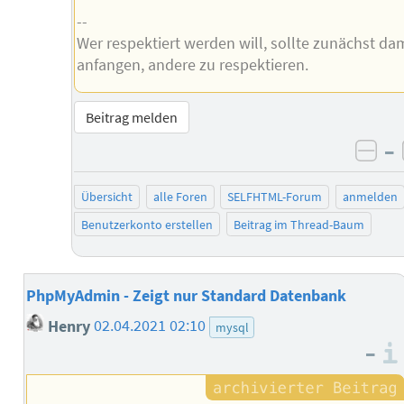
--
Wer respektiert werden will, sollte zunächst da
anfangen, andere zu respektieren.
Beitrag melden
–
neg
Übersicht
alle Foren
SELFHTML-Forum
anmelden
Benutzerkonto erstellen
Beitrag im Thread-Baum
PhpMyAdmin - Zeigt nur Standard Datenbank
Henry
02.04.2021 02:10
mysql
–