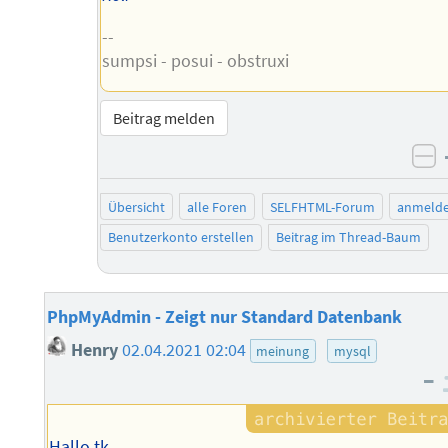
--
sumpsi - posui - obstruxi
Beitrag melden
ne
Übersicht
alle Foren
SELFHTML-Forum
anmeld
Benutzerkonto erstellen
Beitrag im Thread-Baum
PhpMyAdmin - Zeigt nur Standard Datenbank
Henry
02.04.2021 02:04
meinung
mysql
–
Hallo tk,