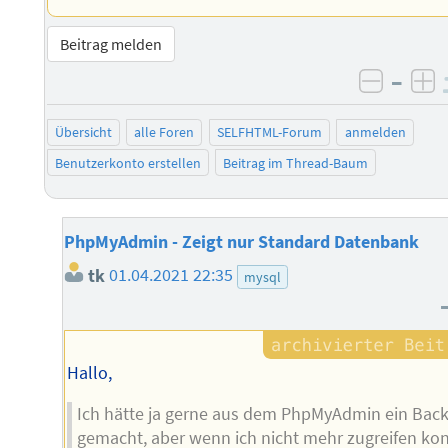
Beitrag melden
–
negati
po
Übersicht
alle Foren
SELFHTML-Forum
anmelden
Benutzerkonto erstellen
Beitrag im Thread-Baum
PhpMyAdmin - Zeigt nur Standard Datenbank
tk
01.04.2021 22:35
mysql
Hallo,
Ich hätte ja gerne aus dem PhpMyAdmin ein Bac
gemacht, aber wenn ich nicht mehr zugreifen ko