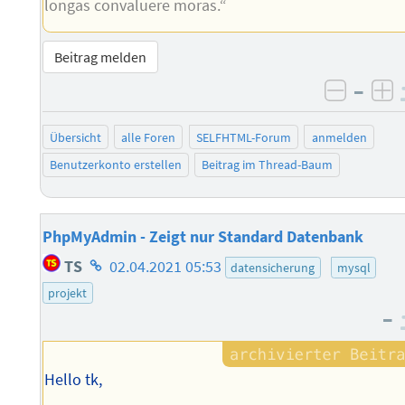
longas convaluere moras.“
Beitrag melden
–
negati
po
Übersicht
alle Foren
SELFHTML-Forum
anmelden
Benutzerkonto erstellen
Beitrag im Thread-Baum
PhpMyAdmin - Zeigt nur Standard Datenbank
Homepage
TS
02.04.2021 05:53
datensicherung
mysql
des
projekt
Autors
–
Hello tk,