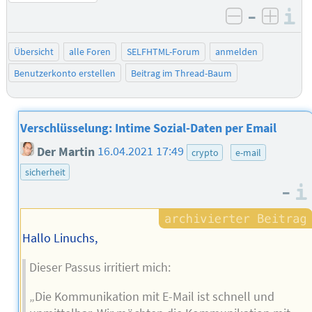
–
I
negativ be
posit
Übersicht
alle Foren
SELFHTML-Forum
anmelden
Benutzerkonto erstellen
Beitrag im Thread-Baum
Verschlüsselung: Intime Sozial-Daten per Email
Der Martin
16.04.2021 17:49
crypto
e-mail
sicherheit
–
Hallo Linuchs,
Dieser Passus irritiert mich:
„Die Kommunikation mit E-Mail ist schnell und