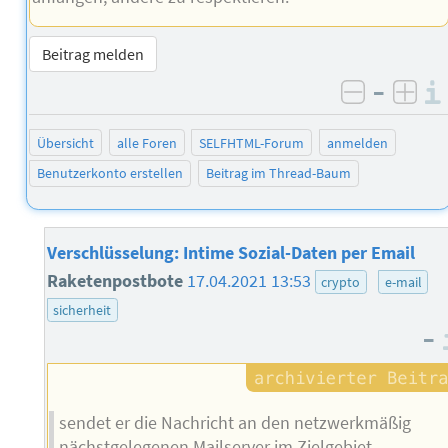
Beitrag melden
–
negativ 
posi
Übersicht
alle Foren
SELFHTML-Forum
anmelden
Benutzerkonto erstellen
Beitrag im Thread-Baum
Verschlüsselung: Intime Sozial-Daten per Email
Raketenpostbote
17.04.2021 13:53
crypto
e-mail
sicherheit
–
sendet er die Nachricht an den netzwerkmäßig
nächstgelegenen Mailserver im Zielgebiet