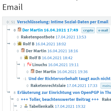
Email
Verschlüsselung: Intime Sozial-Daten per Email
0
51
Der Martin
16.04.2021 17:49
0
crypto
e-mail
Raketenpostbote
17.04.2021 13:53
0
Rolf B
16.04.2021 18:02
0
Der Martin
16.04.2021 18:16
0
Rolf B
16.04.2021 18:42
0
Linuchs
16.04.2021 19:11
1
Der Martin
16.04.2021 19:36
0
Und der Richtervorbehalt taugt auch nicht 
-1
Raketenrechtslaie
17.04.2021 17:33
0
mein
Erläuterung zur Einrichtung von OpenPGP in T
8
+++ Toller, beachtenswerter Beitrag +++
Rake
0
Tabellenkalk
17.04.2021 19:32
2