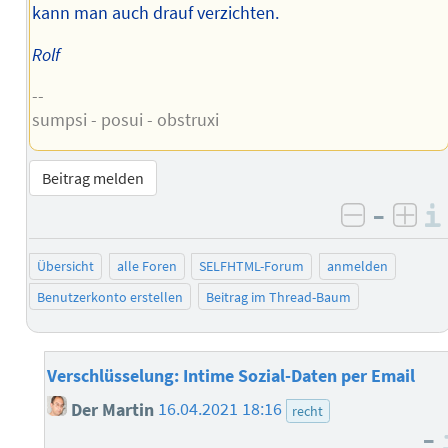
kann man auch drauf verzichten.
Rolf
--
sumpsi - posui - obstruxi
Beitrag melden
–
negativ 
posi
Übersicht
alle Foren
SELFHTML-Forum
anmelden
Benutzerkonto erstellen
Beitrag im Thread-Baum
Verschlüsselung: Intime Sozial-Daten per Email
Der Martin
16.04.2021 18:16
recht
–