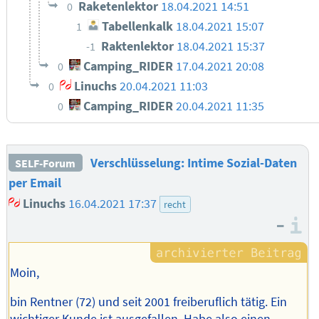
Raketenlektor
18.04.2021 14:51
0
Tabellenkalk
18.04.2021 15:07
1
Raktenlektor
18.04.2021 15:37
-1
Camping_RIDER
17.04.2021 20:08
0
Linuchs
20.04.2021 11:03
0
Camping_RIDER
20.04.2021 11:35
0
Verschlüsselung: Intime Sozial-Daten
SELF-Forum
per Email
Linuchs
16.04.2021 17:37
recht
–
I
Moin,
bin Rentner (72) und seit 2001 freiberuflich tätig. Ein