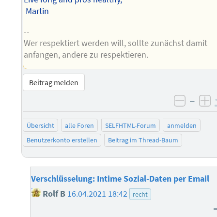
Martin
--
Wer respektiert werden will, sollte zunächst damit
anfangen, andere zu respektieren.
Beitrag melden
–
negati
po
Übersicht
alle Foren
SELFHTML-Forum
anmelden
Benutzerkonto erstellen
Beitrag im Thread-Baum
Verschlüsselung: Intime Sozial-Daten per Email
Rolf B
16.04.2021 18:42
recht