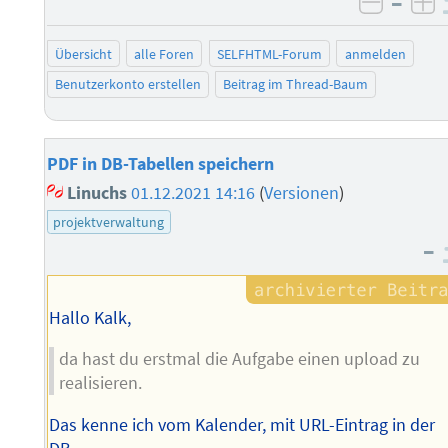
–
negati
po
Übersicht
alle Foren
SELFHTML-Forum
anmelden
Benutzerkonto erstellen
Beitrag im Thread-Baum
PDF in DB-Tabellen speichern
Linuchs
01.12.2021 14:16
(
Versionen
)
projektverwaltung
–
Hallo Kalk,
da hast du erstmal die Aufgabe einen upload zu
realisieren.
Das kenne ich vom Kalender, mit URL-Eintrag in der