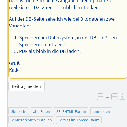
da hast du erstmal die Aufgabe einen
upload
zu
realisieren. Da lauern die üblichen Tücken…
Auf der DB-Seite sehe ich wie bei Bilddateien zwei
Varianten:
Speichern im Dateisystem, in der DB bloß den
Speicherort eintragen.
PDF als blob in die DB laden.
Gruß
Kalk
Beitrag melden
–
negativ 
posi
Übersicht
alle Foren
SELFHTML-Forum
anmelden
Benutzerkonto erstellen
Beitrag im Thread-Baum