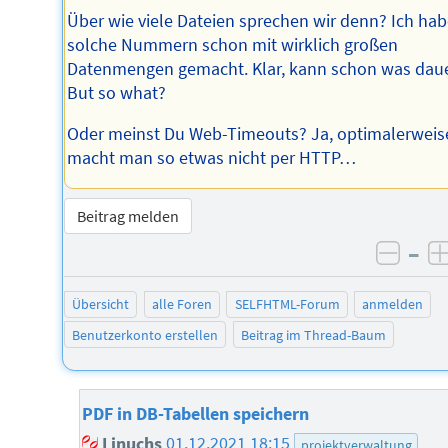
Über wie viele Dateien sprechen wir denn? Ich ha
solche Nummern schon mit wirklich großen
Datenmengen gemacht. Klar, kann schon was dau
But so what?
Oder meinst Du Web-Timeouts? Ja, optimalerweis
macht man so etwas nicht per HTTP…
Beitrag melden
–
negat
Übersicht
alle Foren
SELFHTML-Forum
anmelden
Benutzerkonto erstellen
Beitrag im Thread-Baum
PDF in DB-Tabellen speichern
Linuchs
01.12.2021 18:15
projektverwaltung