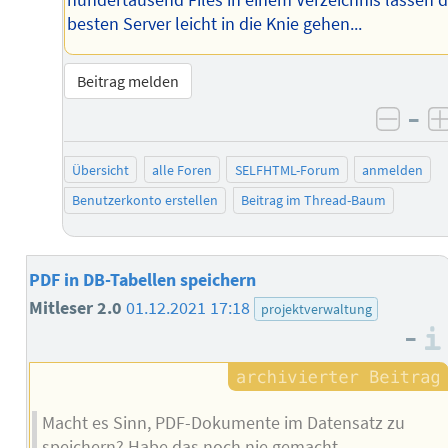
besten Server leicht in die Knie gehen...
Beitrag melden
–
negat
Übersicht
alle Foren
SELFHTML-Forum
anmelden
Benutzerkonto erstellen
Beitrag im Thread-Baum
PDF in DB-Tabellen speichern
Mitleser 2.0
01.12.2021 17:18
projektverwaltung
–
Macht es Sinn, PDF-Dokumente im Datensatz zu
speichern? Habe das noch nie gemacht.