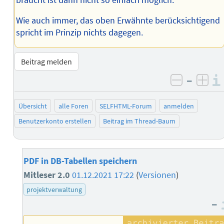
Wie auch immer, das oben Erwähnte berücksichtigend
spricht im Prinzip nichts dagegen.
Beitrag melden
–
negativ 
posi
Übersicht
alle Foren
SELFHTML-Forum
anmelden
Benutzerkonto erstellen
Beitrag im Thread-Baum
PDF in DB-Tabellen speichern
Mitleser 2.0
01.12.2021 17:22
(
Versionen
)
projektverwaltung
–