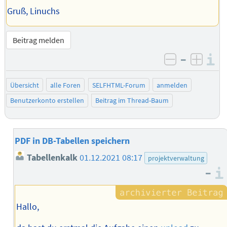
Gruß, Linuchs
Beitrag melden
–
I
negativ be
posit
Übersicht
alle Foren
SELFHTML-Forum
anmelden
Benutzerkonto erstellen
Beitrag im Thread-Baum
PDF in DB-Tabellen speichern
Tabellenkalk
01.12.2021 08:17
projektverwaltung
–
Hallo,