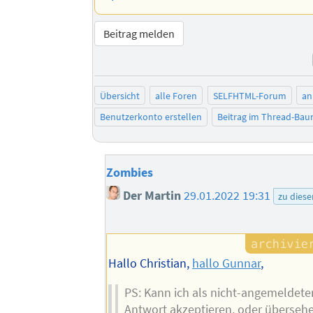
Beitrag melden
Übersicht
alle Foren
SELFHTML-Forum
an
Benutzerkonto erstellen
Beitrag im Thread-Ba
Zombies
Der Martin
29.01.2022 19:31
zu dies
Hallo Christian,
hallo Gunnar
,
PS: Kann ich als nicht-angemeldete
Antwort akzeptieren, oder übersehe