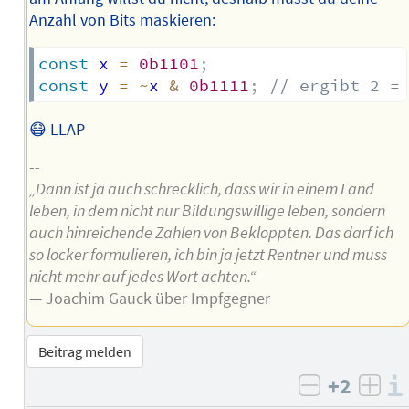
Anzahl von Bits maskieren:
const
 x 
=
0b1101
;
const
 y 
=
~
x 
&
0b1111
;
// ergibt 2 =
😷 LLAP
--
„Dann ist ja auch schrecklich, dass wir in einem Land
leben, in dem nicht nur Bildungswillige leben, sondern
auch hinreichende Zahlen von Bekloppten. Das darf ich
so locker formulieren, ich bin ja jetzt Rentner und muss
nicht mehr auf jedes Wort achten.“
— Joachim Gauck über Impfgegner
Beitrag melden
+2
negativ b
posi