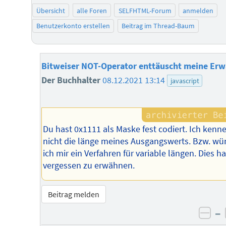
Übersicht
alle Foren
SELFHTML-Forum
anmelden
Benutzerkonto erstellen
Beitrag im Thread-Baum
Bitweiser NOT-Operator enttäuscht meine Er
Der Buchhalter
08.12.2021 13:14
javascript
Du hast 0x1111 als Maske fest codiert. Ich kenn
nicht die länge meines Ausgangswerts. Bzw. w
ich mir ein Verfahren für variable längen. Dies ha
vergessen zu erwähnen.
Beitrag melden
–
neg