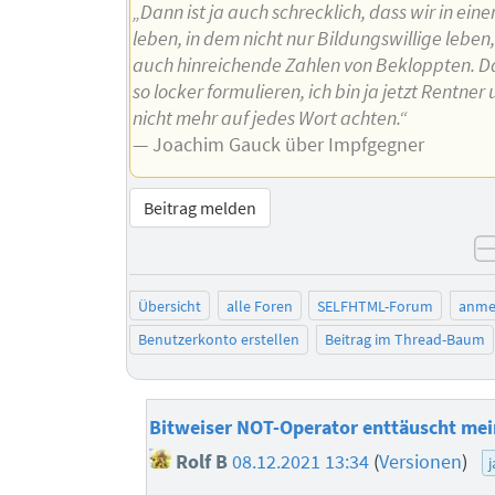
„Dann ist ja auch schrecklich, dass wir in ein
leben, in dem nicht nur Bildungswillige leben
auch hinreichende Zahlen von Bekloppten. Da
so locker formulieren, ich bin ja jetzt Rentne
nicht mehr auf jedes Wort achten.“
— Joachim Gauck über Impfgegner
Beitrag melden
Übersicht
alle Foren
SELFHTML-Forum
anme
Benutzerkonto erstellen
Beitrag im Thread-Baum
Bitweiser NOT-Operator enttäuscht me
Rolf B
08.12.2021 13:34
(
Versionen
)
j