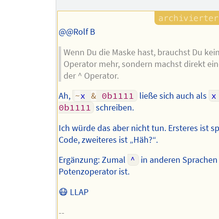
@@Rolf B
Wenn Du die Maske hast, brauchst Du kei
Operator mehr, sondern machst direkt ei
der ^ Operator.
Ah,
~
x 
&
0b1111
ließe sich auch als
x
0b1111
schreiben.
Ich würde das aber nicht tun. Ersteres ist 
Code, zweiteres ist „Häh?“.
Ergänzung: Zumal
^
in anderen Sprachen
Potenzoperator ist.
😷 LLAP
--