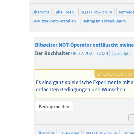
ne
Übersicht
alle Foren
SELFHTML-Forum
anmeld
Benutzerkonto erstellen
Beitrag im Thread-Baum
Bitweiser NOT-Operator enttäuscht mein
Der Buchhalter
08.12.2021 13:24
javascript
Es sind ganz spielerische Experimente mit s
erdachten Bedingungen und Wünschen.
Beitrag melden
Übersicht
alle Foren
SELFHTML-Forum
anme