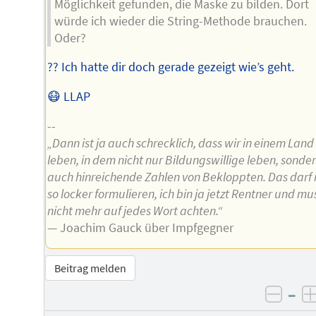
Möglichkeit gefunden, die Maske zu bilden. Dort
würde ich wieder die String-Methode brauchen.
Oder?
?? Ich hatte dir doch gerade gezeigt wie’s geht.
😷 LLAP
--
„Dann ist ja auch schrecklich, dass wir in einem Land
leben, in dem nicht nur Bildungswillige leben, sonde
auch hinreichende Zahlen von Bekloppten. Das darf 
so locker formulieren, ich bin ja jetzt Rentner und mu
nicht mehr auf jedes Wort achten.“
— Joachim Gauck über Impfgegner
Beitrag melden
–
negat