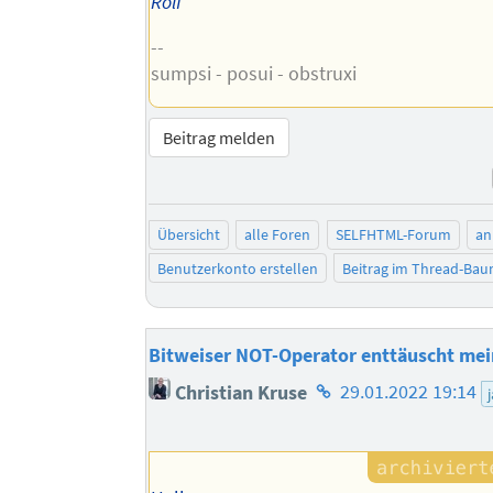
Rolf
--
sumpsi - posui - obstruxi
Beitrag melden
Übersicht
alle Foren
SELFHTML-Forum
an
Benutzerkonto erstellen
Beitrag im Thread-Ba
Bitweiser NOT-Operator enttäuscht me
Homepage
Christian Kruse
29.01.2022 19:14
des
Autors