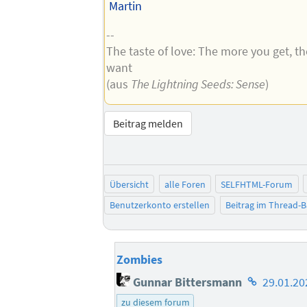
Martin
--
The taste of love: The more you get, t
want
(aus
The Lightning Seeds: Sense
)
Beitrag melden
Übersicht
alle Foren
SELFHTML-Forum
Benutzerkonto erstellen
Beitrag im Thread-
Zombies
Homepage
Gunnar Bittersmann
29.01.20
des
zu diesem forum