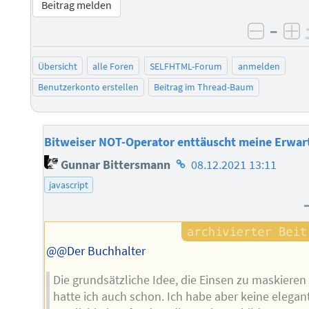
Beitrag melden
–
negati
po
Übersicht
alle Foren
SELFHTML-Forum
anmelden
Benutzerkonto erstellen
Beitrag im Thread-Baum
Bitweiser NOT-Operator enttäuscht meine Erwa
Homepage
Gunnar Bittersmann
08.12.2021 13:11
des
javascript
Autors
@@Der Buchhalter
Die grundsätzliche Idee, die Einsen zu maskieren
hatte ich auch schon. Ich habe aber keine elegan