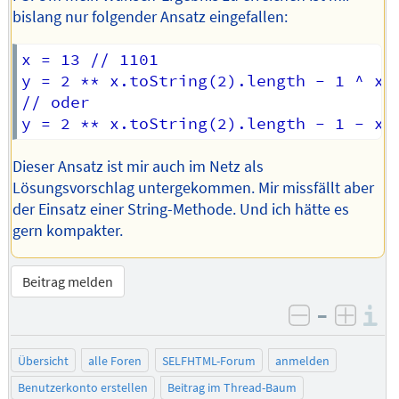
bislang nur folgender Ansatz eingefallen:
x = 13 // 1101

y = 2 ** x.toString(2).length - 1 ^ x /
// oder

Dieser Ansatz ist mir auch im Netz als
Lösungsvorschlag untergekommen. Mir missfällt aber
der Einsatz einer String-Methode. Und ich hätte es
gern kompakter.
Beitrag melden
–
I
negativ be
posit
Übersicht
alle Foren
SELFHTML-Forum
anmelden
Benutzerkonto erstellen
Beitrag im Thread-Baum