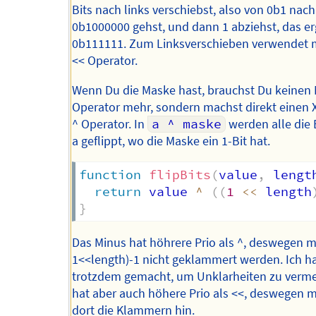
Bits nach links verschiebst, also von 0b1 nach
0b1000000 gehst, und dann 1 abziehst, das er
0b111111. Zum Linksverschieben verwendet
<< Operator.
Wenn Du die Maske hast, brauchst Du keinen
Operator mehr, sondern machst direkt einen 
^ Operator. In
a ^ maske
werden alle die 
a geflippt, wo die Maske ein 1-Bit hat.
function
flipBits
(
value
,
 lengt
return
 value 
^
(
(
1
<<
 length
}
Das Minus hat höhrere Prio als ^, deswegen m
1<<length)-1 nicht geklammert werden. Ich h
trotzdem gemacht, um Unklarheiten zu verme
hat aber auch höhere Prio als <<, deswegen 
dort die Klammern hin.