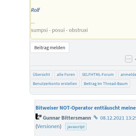
Rolf
--
sumpsi - posui - obstruxi
Beitrag melden
ne
Übersicht
alle Foren
SELFHTML-Forum
anmeld
Benutzerkonto erstellen
Beitrag im Thread-Baum
Bitweiser NOT-Operator enttäuscht mein
Homepage
Gunnar Bittersmann
08.12.2021 13:2
des
(
Versionen
)
javascript
Autors