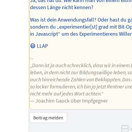
Ja, das hat du. Wie kann man von einem Bitm
dessen Länge nicht kennen?
Was ist dein Anwendungsfall? Oder hast du ga
sondern du „experimentier[st] grad mit Bit-O
in Javascript“ um des Experimentierens Wille
😷 LLAP
--
„Dann ist ja auch schrecklich, dass wir in einem
leben, in dem nicht nur Bildungswillige leben, 
auch hinreichende Zahlen von Bekloppten. Das 
so locker formulieren, ich bin ja jetzt Rentner u
nicht mehr auf jedes Wort achten.“
— Joachim Gauck über Impfgegner
Beitrag melden