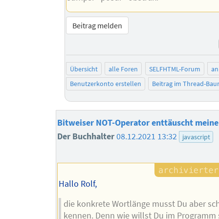
Beitrag melden
Übersicht
alle Foren
SELFHTML-Forum
an
Benutzerkonto erstellen
Beitrag im Thread-Ba
Bitweiser NOT-Operator enttäuscht mein
Der Buchhalter
08.12.2021 13:32
javascript
Hallo Rolf,
die konkrete Wortlänge musst Du aber sc
kennen. Denn wie willst Du im Programm 