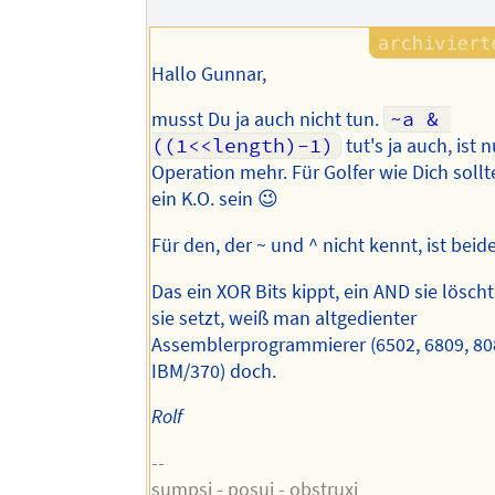
Hallo Gunnar,
musst Du ja auch nicht tun.
~a & 
((1<<length)-1)
tut's ja auch, ist n
Operation mehr. Für Golfer wie Dich soll
ein K.O. sein 😉
Für den, der ~ und ^ nicht kennt, ist beid
Das ein XOR Bits kippt, ein AND sie lösch
sie setzt, weiß man altgedienter
Assemblerprogrammierer (6502, 6809, 80
IBM/370) doch.
Rolf
--
sumpsi - posui - obstruxi