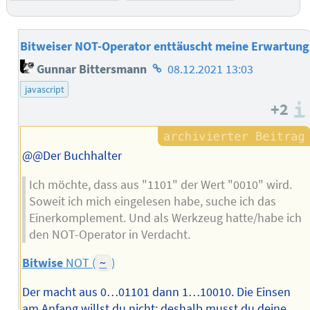
Bitweiser NOT-Operator enttäuscht meine Erwartung
Homepage
Gunnar Bittersmann
08.12.2021 13:03
des
javascript
Autors
+2
@@Der Buchhalter
Ich möchte, dass aus "1101" der Wert "0010" wird.
Soweit ich mich eingelesen habe, suche ich das
Einerkomplement. Und als Werkzeug hatte/habe ich
den NOT-Operator in Verdacht.
Bitwise
NOT (
~
)
Der macht aus 0…01101 dann 1…10010. Die Einsen
am Anfang willst du nicht; deshalb musst du deine