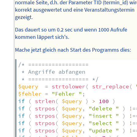
normale Seite, d.h. der Parameter TID (termin_id) wi
korrekt ausgewertet und eine Veranstaltungstermin
gezeigt.
Das dauert so um 0.2 sec und wenn 1000 Aufrufe
kommen läppert sich's.
Mache jetzt gleich nach Start des Programms dies:
/* ==================

 * Angriffe abfangen

 * ================== */
$query
=
strtolower
(
str_replace
(
$fehler
=
"Fehler "
;
if
(
strlen
(
$query
)
>
100
)
if
(
strpos
(
$query
,
"delete "
)
!=
if
(
strpos
(
$query
,
"insert "
)
!=
if
(
strpos
(
$query
,
"select "
)
!=
if
(
strpos
(
$query
,
"update "
)
!=