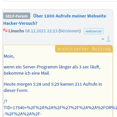
Über 1800 Aufrufe meiner Webseite
SELF-Forum
Hacker-Versuch?
Linuchs
08.12.2021 22:23
(
Versionen
)
webserver
–
I
Moin,
wenn ein Server-Programm länger als 3 sec läuft,
bekomme ich eine Mail.
Heute morgen 5:28 und 5:29 kamen 211 Aufrufe in
dieser Form:
/?
TID=17540+%2F%2A%2A%2F%27%2F%2A%2A%2FOR%
-%2F%2A%2A%2F-