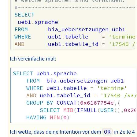
#~~~~~~~~~~~~~~~~~~~~~~~~~~~~~~~~~~~
SELECT
 ueb1
.
FROM
WHERE
     ueb1
.
tabelle    
=
'termine
AND
       ueb1
.
tabelle_id 
=
'17540 /
Ich vereinfache mal:
SELECT
 ueb1
.
sprache

FROM
  bia_uebersetzungen ueb1

WHERE
 ueb1
.
tabelle 
=
'termine'
AND
 ueb1
.
tabelle_id 
=
'17540 /**
GROUP
BY
 CONCAT
(
0x6167754e
,
(
SELECT
MID
(
IFNULL
(
USER
(
)
,
0x2
HAVING
MIN
(
0
)
Ich wette, dass deine Intention vor dem
OR
in Zeile 4