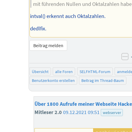
mit führenden Nullen und Oktalzahlen habe
intval() erkennt auch Oktalzahlen.
dedlfix.
Beitrag melden
ne
Übersicht
alle Foren
SELFHTML-Forum
anmeld
Benutzerkonto erstellen
Beitrag im Thread-Baum
Über 1800 Aufrufe meiner Webseite Hacke
Mitleser 2.0
09.12.2021 09:51
webserver