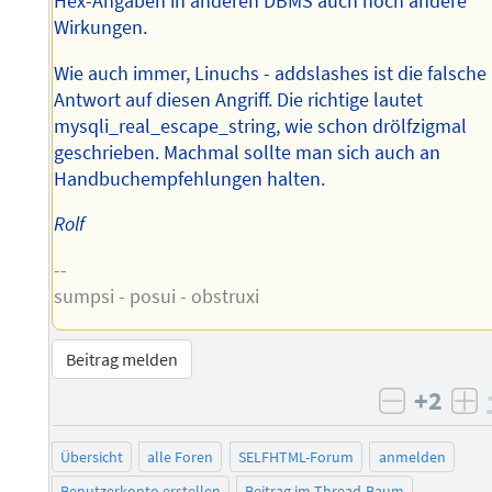
Hex-Angaben in anderen DBMS auch noch andere
Wirkungen.
Wie auch immer, Linuchs - addslashes ist die falsche
Antwort auf diesen Angriff. Die richtige lautet
mysqli_real_escape_string, wie schon drölfzigmal
geschrieben. Machmal sollte man sich auch an
Handbuchempfehlungen halten.
Rolf
--
sumpsi - posui - obstruxi
Beitrag melden
+2
negativ 
po
Übersicht
alle Foren
SELFHTML-Forum
anmelden
Benutzerkonto erstellen
Beitrag im Thread-Baum