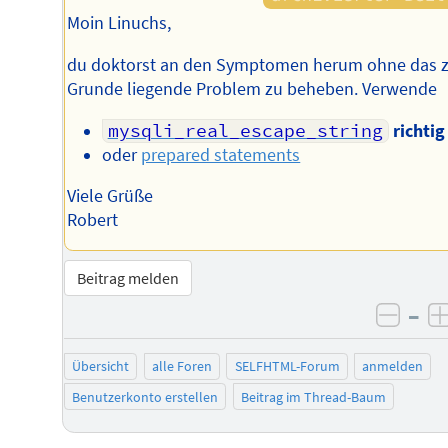
Moin Linuchs,
du doktorst an den Symptomen herum ohne das 
Grunde liegende Problem zu beheben. Verwende
mysqli_real_escape_string
richtig
oder
prepared statements
Viele Grüße
Robert
Beitrag melden
–
negat
Übersicht
alle Foren
SELFHTML-Forum
anmelden
Benutzerkonto erstellen
Beitrag im Thread-Baum