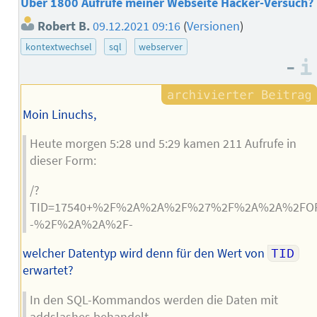
Über 1800 Aufrufe meiner Webseite Hacker-Versuch?
Robert B.
09.12.2021 09:16
(
Versionen
)
kontextwechsel
sql
webserver
–
Moin Linuchs,
Heute morgen 5:28 und 5:29 kamen 211 Aufrufe in
dieser Form:
/?
TID=17540+%2F%2A%2A%2F%27%2F%2A%2A%2FO
-%2F%2A%2A%2F-
welcher Datentyp wird denn für den Wert von
TID
erwartet?
In den SQL-Kommandos werden die Daten mit