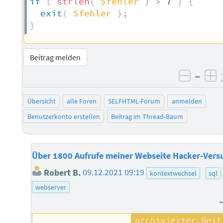
if
(
strlen
(
$fehler
)
>
7
)
{
exit
(
$fehler
)
;
}
Beitrag melden
–
negati
po
Übersicht
alle Foren
SELFHTML-Forum
anmelden
Benutzerkonto erstellen
Beitrag im Thread-Baum
Über 1800 Aufrufe meiner Webseite Hacker-Vers
Robert B.
09.12.2021 09:19
kontextwechsel
sql
webserver