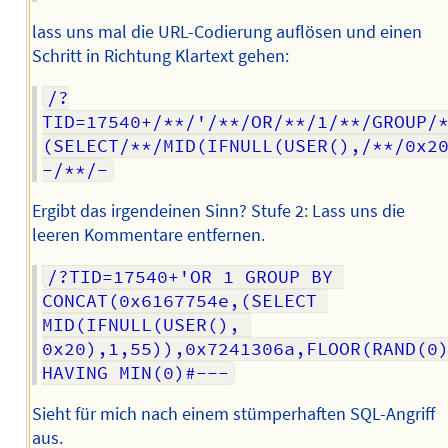
lass uns mal die URL-Codierung auflösen und einen
Schritt in Richtung Klartext gehen:
/?
TID=17540+/**/'/**/OR/**/1/**/GROUP/
(SELECT/**/MID(IFNULL(USER(),/**/0x2
-/**/-
Ergibt das irgendeinen Sinn? Stufe 2: Lass uns die
leeren Kommentare entfernen.
/?TID=17540+'OR 1 GROUP BY 
CONCAT(0x6167754e,(SELECT 
MID(IFNULL(USER(), 
0x20),1,55)),0x7241306a,FLOOR(RAND(0)
HAVING MIN(0)#---
Sieht für mich nach einem stümperhaften SQL-Angriff
aus.