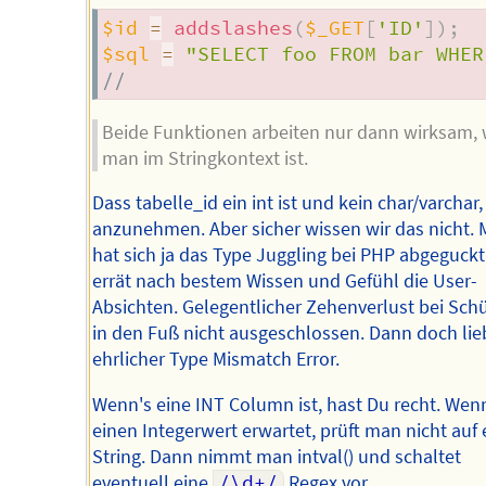
$id
=
addslashes
(
$_GET
[
'ID'
]
)
;
$sql
=
"SELECT foo FROM bar WHER
//                              
Beide Funktionen arbeiten nur dann wirksam,
man im Stringkontext ist.
Dass tabelle_id ein int ist und kein char/varchar
anzunehmen. Aber sicher wissen wir das nicht.
hat sich ja das Type Juggling bei PHP abgeguck
errät nach bestem Wissen und Gefühl die User-
Absichten. Gelegentlicher Zehenverlust bei Sch
in den Fuß nicht ausgeschlossen. Dann doch lie
ehrlicher Type Mismatch Error.
Wenn's eine INT Column ist, hast Du recht. We
einen Integerwert erwartet, prüft man nicht auf 
String. Dann nimmt man intval() und schaltet
eventuell eine
/\d+/
Regex vor.