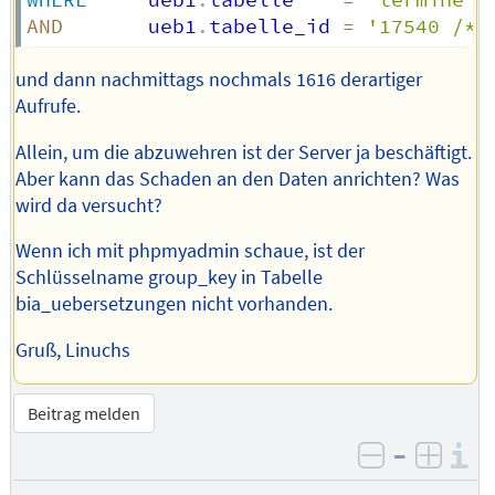
WHERE
     ueb1
.
tabelle    
=
'termine'
AND
       ueb1
.
tabelle_id 
=
'17540 /**
und dann nachmittags nochmals 1616 derartiger
Aufrufe.
Allein, um die abzuwehren ist der Server ja beschäftigt.
Aber kann das Schaden an den Daten anrichten? Was
wird da versucht?
Wenn ich mit phpmyadmin schaue, ist der
Schlüsselname group_key in Tabelle
bia_uebersetzungen nicht vorhanden.
Gruß, Linuchs
Beitrag melden
–
I
negativ be
posit