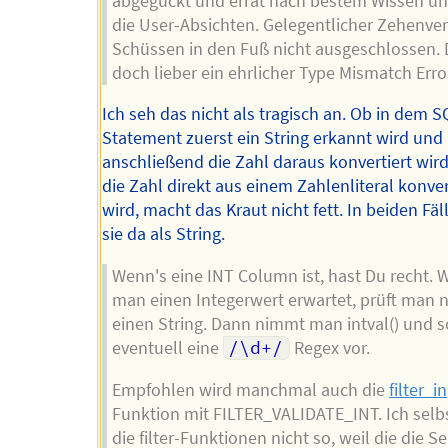
abgeguckt und errät nach bestem Wissen un
die User-Absichten. Gelegentlicher Zehenver
Schüssen in den Fuß nicht ausgeschlossen.
doch lieber ein ehrlicher Type Mismatch Erro
Ich seh das nicht als tragisch an. Ob in dem S
Statement zuerst ein String erkannt wird und
anschließend die Zahl daraus konvertiert wird
die Zahl direkt aus einem Zahlenliteral konver
wird, macht das Kraut nicht fett. In beiden Fäl
sie da als String.
Wenn's eine INT Column ist, hast Du recht.
man einen Integerwert erwartet, prüft man n
einen String. Dann nimmt man intval() und s
eventuell eine
/\d+/
Regex vor.
Empfohlen wird manchmal auch die
filter_i
Funktion mit FILTER_VALIDATE_INT. Ich selb
die filter-Funktionen nicht so, weil die die S