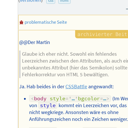
css
html
Autors
problematische Seite
@@Der Martin
Glaube ich eher nicht. Sowohl ein fehlendes
Leerzeichen zwischen den Attributen, als auch ei
unbekanntes Attribut (hier das Semikolon) sollte
Fehlerkorrektur von HTML 5 bewältigen.
Ja. Hab beides in der
CSSBattle
angewandt:
<
body
style
=
'
…
'
bgcolor
=
…
>
(Im We
von
style
kommt ein Leerzeichen vor, das 
nicht wegkriege. Ansonsten wäre es ohne
Anführungszeichen noch ein Zeichen weniger.