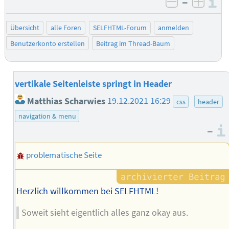
–
I
negativ be
posit
Übersicht
alle Foren
SELFHTML-Forum
anmelden
Benutzerkonto erstellen
Beitrag im Thread-Baum
vertikale Seitenleiste springt in Header
Matthias Scharwies
19.12.2021 16:29
css
header
navigation & menu
–
problematische Seite
Herzlich willkommen bei SELFHTML!
Soweit sieht eigentlich alles ganz okay aus.