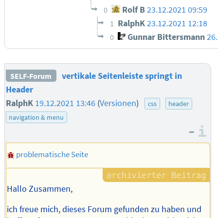
Rolf B
23.12.2021 09:59
0
RalphK
23.12.2021 12:18
1
Gunnar Bittersmann
26
0
vertikale Seitenleiste springt in
SELF-Forum
Header
RalphK
19.12.2021 13:46
(
Versionen
)
css
header
navigation & menu
–
I
problematische Seite
Hallo Zusammen,
ich freue mich, dieses Forum gefunden zu haben und