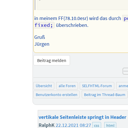
in meinem FF(78.10.0esr) wird das durch
p
fixed;
überschrieben.
Gruß
Jürgen
Beitrag melden
Übersicht
alle Foren
SELFHTML-Forum
anme
Benutzerkonto erstellen
Beitrag im Thread-Baum
vertikale Seitenleiste springt in Header
RalphK
22.12.2021 08:27
css
html