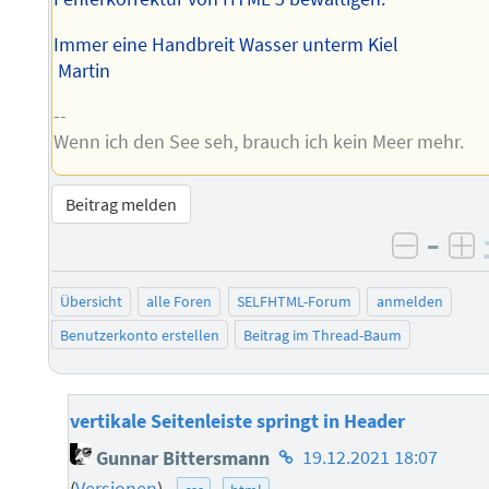
Immer eine Handbreit Wasser unterm Kiel
Martin
--
Wenn ich den See seh, brauch ich kein Meer mehr.
Beitrag melden
–
negati
po
Übersicht
alle Foren
SELFHTML-Forum
anmelden
Benutzerkonto erstellen
Beitrag im Thread-Baum
vertikale Seitenleiste springt in Header
Homepage
Gunnar Bittersmann
19.12.2021 18:07
des
(
Versionen
)