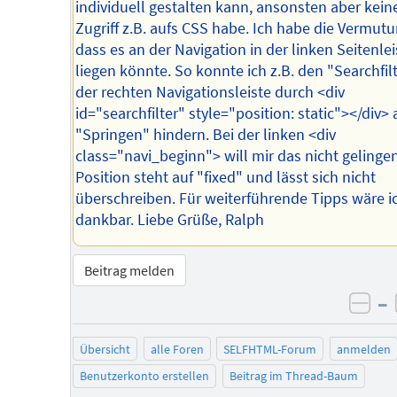
individuell gestalten kann, ansonsten aber kein
Zugriff z.B. aufs CSS habe. Ich habe die Vermutu
dass es an der Navigation in der linken Seitenlei
liegen könnte. So konnte ich z.B. den "Searchfilt
der rechten Navigationsleiste durch <div
id="searchfilter" style="position: static"></div>
"Springen" hindern. Bei der linken <div
class="navi_beginn"> will mir das nicht gelingen
Position steht auf "fixed" und lässt sich nicht
überschreiben. Für weiterführende Tipps wäre i
dankbar. Liebe Grüße, Ralph
Beitrag melden
–
neg
Übersicht
alle Foren
SELFHTML-Forum
anmelden
Benutzerkonto erstellen
Beitrag im Thread-Baum