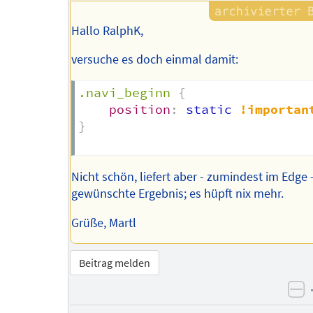
Hallo RalphK,
versuche es doch einmal damit:
.navi_beginn
{
position
:
 static 
!importan
}
Nicht schön, liefert aber - zumindest im Edge 
gewünschte Ergebnis; es hüpft nix mehr.
Grüße, Martl
Beitrag melden
ne