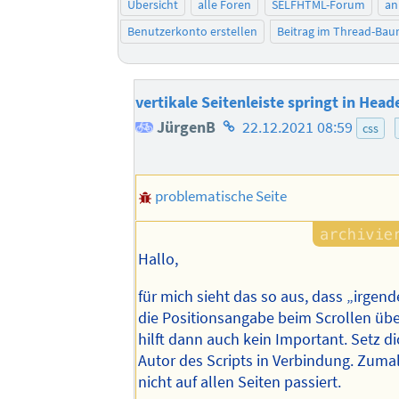
Übersicht
alle Foren
SELFHTML-Forum
an
Benutzerkonto erstellen
Beitrag im Thread-Ba
vertikale Seitenleiste springt in Head
Homepage
JürgenB
22.12.2021 08:59
css
des
Autors
problematische Seite
Hallo,
für mich sieht das so aus, dass „irgend
die Positionsangabe beim Scrollen übe
hilft dann auch kein Important. Setz d
Autor des Scripts in Verbindung. Zumal
nicht auf allen Seiten passiert.