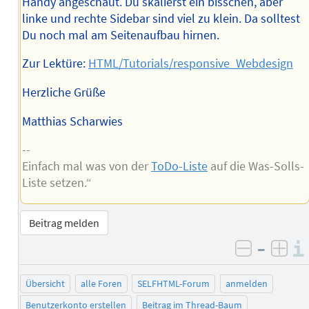
Handy angeschaut. Du skalierst ein bisschen, aber
linke und rechte Sidebar sind viel zu klein. Da solltest
Du noch mal am Seitenaufbau hirnen.
Zur Lektüre:
HTML/Tutorials/responsive_Webdesign
Herzliche Grüße
Matthias Scharwies
--
Einfach mal was von der
ToDo-Liste
auf die Was-Solls-
Liste setzen.“
Beitrag melden
–
negativ 
posi
Übersicht
alle Foren
SELFHTML-Forum
anmelden
Benutzerkonto erstellen
Beitrag im Thread-Baum