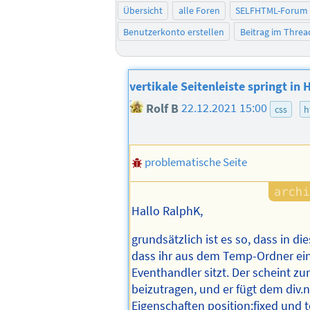
Übersicht
alle Foren
SELFHTML-Forum
Benutzerkonto erstellen
Beitrag im Thre
vertikale Seitenleiste springt in
Rolf B
22.12.2021 15:00
css
h
problematische Seite
Hallo RalphK,
grundsätzlich ist es so, dass in d
dass ihr aus dem Temp-Ordner einb
Eventhandler sitzt. Der scheint zum
beizutragen, und er fügt dem div.
Eigenschaften position:fixed und 