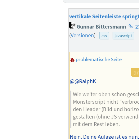
vertikale Seitenleiste spring
Hom
Gunnar Bittersmann
2
des
(
Versionen
)
css
javascript
Auto
problematische Seite
@@RalphK
Wie weiter oben schon gesch
Monsterscript nicht "verbroc
den Header (Bild und horiz
gestalten (ohne JS verwend
mit dem Rest leben.
Nein. Deine Aufage ist es nun