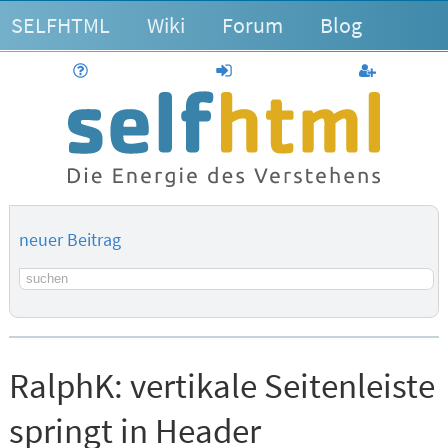
SELFHTML
Wiki
Forum
Blog
Hilfe
anmelden
Benutzerk
neuer Beitrag
Suchbegriff
RalphK:
vertikale Seitenleiste
springt in Header