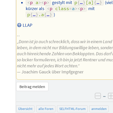
<
p
a
>
<
p
>
gestylt mit
p
{
…
}
[a]
{
…
}
(viel
kürzer als
<
p
class
=
a
>
<
p
>
mit
p
{
…
}
.a
{
…
}
)
😷 LLAP
--
„Dann ist ja auch schrecklich, dass wir in einem Land
leben, in dem nicht nur Bildungswillige leben, sonde
auch hinreichende Zahlen von Bekloppten. Das darf 
so locker formulieren, ich bin ja jetzt Rentner und mu
nicht mehr auf jedes Wort achten.“
— Joachim Gauck über Impfgegner
Beitrag melden
–
negat
Übersicht
alle Foren
SELFHTML-Forum
anmelden