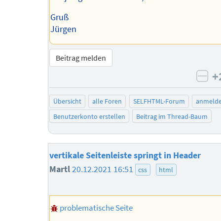
Gruß
Jürgen
Beitrag melden
+
neg
Übersicht
alle Foren
SELFHTML-Forum
anmeld
Benutzerkonto erstellen
Beitrag im Thread-Baum
vertikale Seitenleiste springt in Header
Martl
20.12.2021 16:51
css
html
problematische Seite