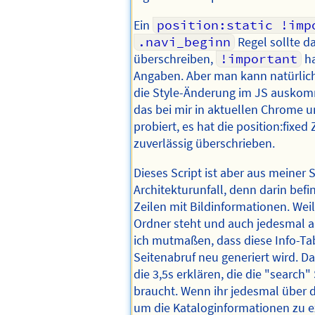
Ein
position:static !imp
.navi_beginn
Regel sollte da
überschreiben,
!important
ha
Angaben. Aber man kann natürlich
die Style-Änderung im JS auskom
das bei mir in aktuellen Chrome 
probiert, es hat die position:fixe
zuverlässig überschrieben.
Dieses Script ist aber aus meiner S
Architekturunfall, denn darin bef
Zeilen mit Bildinformationen. Wei
Ordner steht und auch jedesmal a
ich mutmaßen, dass diese Info-Ta
Seitenabruf neu generiert wird. 
die 3,5s erklären, die die "search
braucht. Wenn ihr jedesmal über 
um die Kataloginformationen zu ex