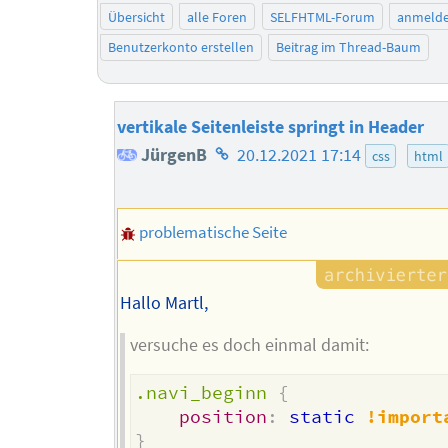
Übersicht
alle Foren
SELFHTML-Forum
anmeld
Benutzerkonto erstellen
Beitrag im Thread-Baum
vertikale Seitenleiste springt in Header
Homepage
JürgenB
20.12.2021 17:14
css
html
des
Autors
problematische Seite
Hallo Martl,
versuche es doch einmal damit:
.navi_beginn
{
position
:
 static 
!import
}