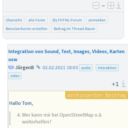
–
I
negativ be
posit
Übersicht
alle Foren
SELFHTML-Forum
anmelden
Benutzerkonto erstellen
Beitrag im Thread-Baum
Integration von Sound, Text, Images, Videos, Karten
usw
Homepage
JürgenB
02.02.2021 18:03
audio
interaktion
des
video
+1
Autors
Hallo Tom,
Wer kann mir bei OpenStreetMap o.ä.
weiterhelfen?