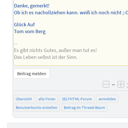
Danke, gemerkt!
Ob ich es nachollziehen kann. weiß ich noch nicht ;-
Glück Auf
Tom vom Berg
--
Es gibt nichts Gutes, außer man tut es!
Das Leben selbst ist der Sinn.
Beitrag melden
–
negati
po
Übersicht
alle Foren
SELFHTML-Forum
anmelden
Benutzerkonto erstellen
Beitrag im Thread-Baum