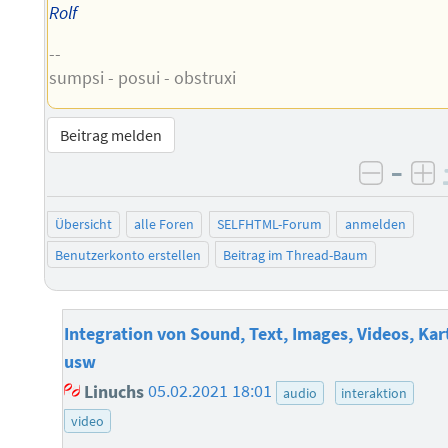
Rolf
--
sumpsi - posui - obstruxi
Beitrag melden
–
negati
po
Übersicht
alle Foren
SELFHTML-Forum
anmelden
Benutzerkonto erstellen
Beitrag im Thread-Baum
Integration von Sound, Text, Images, Videos, Kar
usw
Linuchs
05.02.2021 18:01
audio
interaktion
video