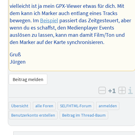
vielleicht ist ja mein GPX-Viewer etwas für dich. Mit
dem kann ich Marker auch entlang eines Tracks
bewegen. Im
Beispiel
passiert das Zeitgesteuert, aber
wenn du es schaffst, den Medienplayer Events
auslösen zu lassen, kann man damit Film/Ton und
den Marker auf der Karte synchronisieren.
Gruß
Jürgen
Beitrag melden
+1
negativ b
posi
Übersicht
alle Foren
SELFHTML-Forum
anmelden
Benutzerkonto erstellen
Beitrag im Thread-Baum