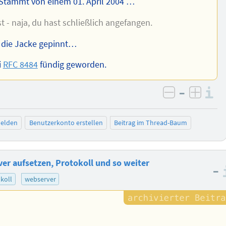
/ Stammt von einem 01. April 2004 …
st - naja, du hast schließlich angefangen.
 die Jacke gepinnt…
i
RFC 8484
fündig geworden.
–
I
negativ be
posit
elden
Benutzerkonto erstellen
Beitrag im Thread-Baum
er aufsetzen, Protokoll und so weiter
–
koll
webserver