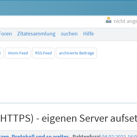
nicht ang
Foren
Zitatesammlung
suchen
Hilfe
t
Atom-Feed
RSS-Feed
archivierte Beiträge
TTPS) - eigenen Server aufset
zen, Protokoll und so weiter
Raktenfuzzi
04.02.2021 16: