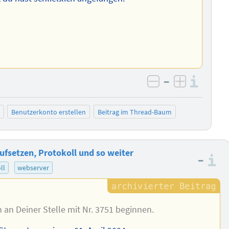
–
Info
negativ bewer
positiv b
Benutzerkonto erstellen
Beitrag im Thread-Baum
ufsetzen, Protokoll und so weiter
–
I
ll
webserver
 an Deiner Stelle mit Nr. 3751 beginnen.