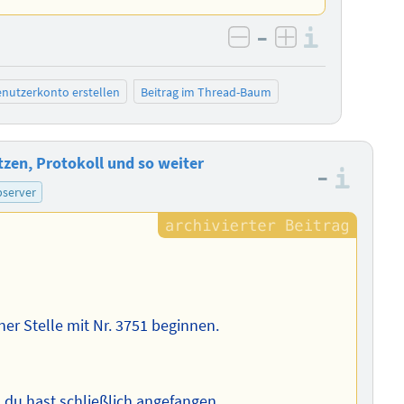
–
Informa
negativ bewerten
positiv bewe
nutzerkonto erstellen
Beitrag im Thread-Baum
zen, Protokoll und so weiter
–
Info
server
er Stelle mit Nr. 3751 beginnen.
a, du hast schließlich angefangen.