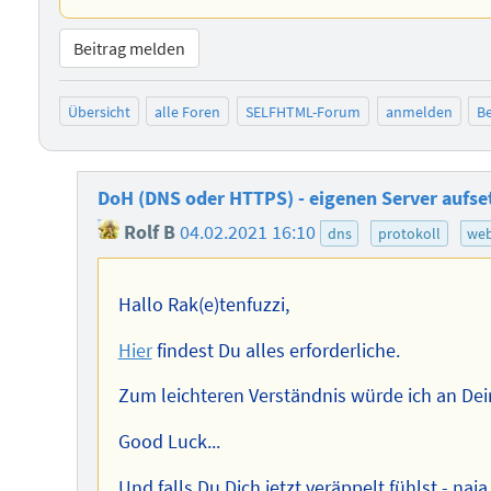
Beitrag melden
Übersicht
alle Foren
SELFHTML-Forum
anmelden
Be
DoH (DNS oder HTTPS) - eigenen Server aufset
Rolf B
04.02.2021 16:10
dns
protokoll
web
Hallo Rak(e)tenfuzzi,
Hier
findest Du alles erforderliche.
Zum leichteren Verständnis würde ich an Dein
Good Luck...
Und falls Du Dich jetzt veräppelt fühlst - naj