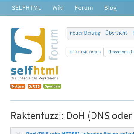
SELFHTML
Wiki
Forum
Blog
neuer Beitrag
Übersicht
SELFHTML-Forum
Thread-Ansich
Raktenfuzzi:
DoH (DNS oder H
DoH (DNS oder HTTPS) - eigenen Server aufset
0
6