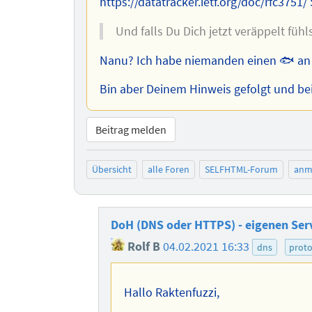
https://datatracker.ietf.org/doc/rfc3751
Und falls Du Dich jetzt veräppelt fühl
Nanu? Ich habe niemanden einen 🐟 an
Bin aber Deinem Hinweis gefolgt und be
Beitrag melden
Übersicht
alle Foren
SELFHTML-Forum
anm
DoH (DNS oder HTTPS) - eigenen Serv
Rolf B
04.02.2021 16:33
dns
proto
Hallo Raktenfuzzi,