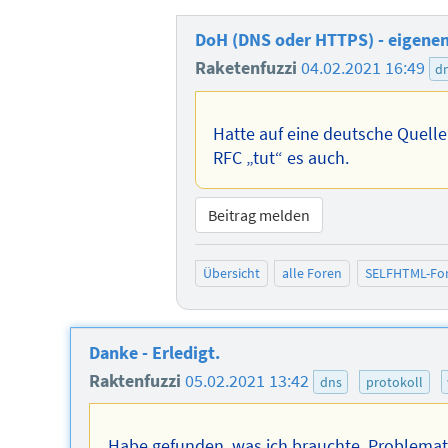
DoH (DNS oder HTTPS) - eigenen 
Raketenfuzzi
04.02.2021 16:49
d
Hatte auf eine deutsche Quelle 
RFC „tut“ es auch.
Beitrag melden
Übersicht
alle Foren
SELFHTML-Fo
Danke - Erledigt.
Raktenfuzzi
05.02.2021 13:42
dns
protokoll
Habe gefunden, was ich brauchte. Problemati