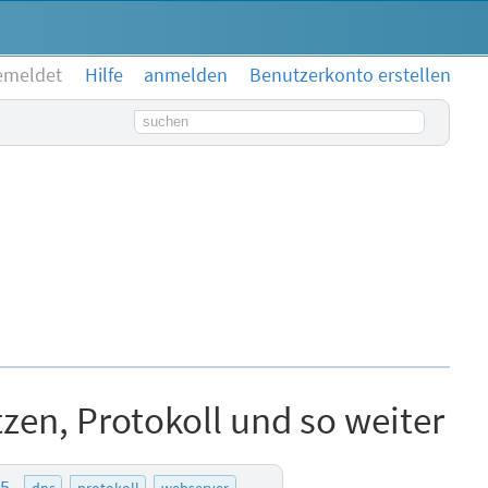
emeldet
Hilfe
anmelden
Benutzerkonto erstellen
Suchbegriff
zen, Protokoll und so weiter
05
dns
protokoll
webserver