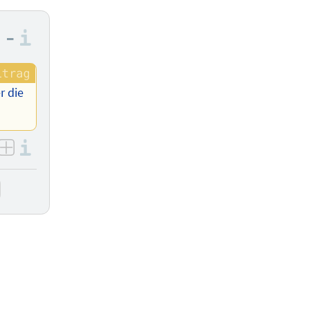
–
Informationen zu den Bewertungsre
r die
Informationen zu den Bewertungsre
ativ bewerten
positiv bewerten
rmationen zu den Bewertungsregeln