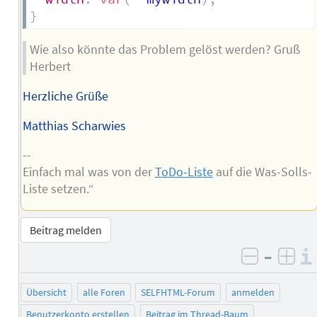
}
Wie also könnte das Problem gelöst werden? Gruß
Herbert
Herzliche Grüße
Matthias Scharwies
--
Einfach mal was von der
ToDo-Liste
auf die Was-Solls-
Liste setzen.“
Beitrag melden
–
negativ 
posi
Übersicht
alle Foren
SELFHTML-Forum
anmelden
Benutzerkonto erstellen
Beitrag im Thread-Baum