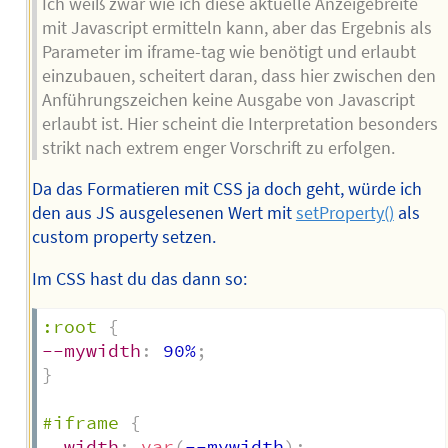
Ich weiß zwar wie ich diese aktuelle Anzeigebreite
mit Javascript ermitteln kann, aber das Ergebnis als
Parameter im iframe-tag wie benötigt und erlaubt
einzubauen, scheitert daran, dass hier zwischen den
Anführungszeichen keine Ausgabe von Javascript
erlaubt ist. Hier scheint die Interpretation besonders
strikt nach extrem enger Vorschrift zu erfolgen.
Da das Formatieren mit CSS ja doch geht, würde ich
den aus JS ausgelesenen Wert mit
setProperty()
als
custom property setzen.
Im CSS hast du das dann so:
:root
{
--mywidth
:
 90%
;
}
#iframe
{
width
:
var
(
--mywidth
)
;