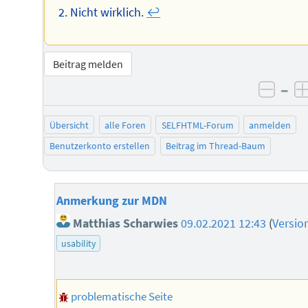
Nicht wirklich.
↩︎
Beitrag melden
–
negat
Übersicht
alle Foren
SELFHTML-Forum
anmelden
Benutzerkonto erstellen
Beitrag im Thread-Baum
Anmerkung zur MDN
Matthias Scharwies
09.02.2021 12:43
(
Versio
usability
problematische Seite