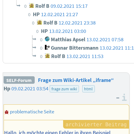
Rolf B
09.02.2021 15:17
0
HP
12.02.2021 21:27
0
Rolf B
12.02.2021 23:38
0
HP
13.02.2021 03:00
0
Matthias Apsel
13.02.2021 07:58
0
Gunnar Bittersmann
13.02.2021 11:
0
Rolf B
13.02.2021 11:53
0
Frage zum Wiki-Artikel „iframe“
SELF-Forum
Hp
09.02.2021 03:54
frage zum wiki
html
–
I
problematische Seite
Hallo, ich möchte einen Fehler in ihren Beispiel