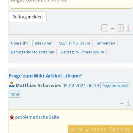
Beitrag melden
–
negativ 
posi
Übersicht
alle Foren
SELFHTML-Forum
anmelden
Benutzerkonto erstellen
Beitrag im Thread-Baum
Frage zum Wiki-Artikel „iframe“
Matthias Scharwies
09.02.2021 06:14
frage zum wiki
html
–
problematische Seite