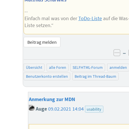
--
Einfach mal was von der
ToDo-Liste
auf die Was-
Liste setzen.“
Beitrag melden
–
neg
Übersicht
alle Foren
SELFHTML-Forum
anmelden
Benutzerkonto erstellen
Beitrag im Thread-Baum
Anmerkung zur MDN
Auge
09.02.2021 14:04
usability