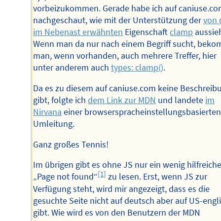
vorbeizukommen. Gerade habe ich auf caniuse.c
nachgeschaut, wie mit der Unterstützung der
von 
im Nebenast erwähnten
Eigenschaft
clamp
aussie
Wenn man da nur nach einem Begriff sucht, bek
man, wenn vorhanden, auch mehrere Treffer, hier
unter anderem auch
types: clamp()
.
Da es zu diesem auf caniuse.com keine Beschreib
gibt, folgte ich
dem Link zur MDN
und landete
im
Nirvana
einer browserspracheinstellungsbasierte
Umleitung.
Ganz großes Tennis!
Im übrigen gibt es ohne JS nur ein wenig hilfreich
[1]
„Page not found“
zu lesen. Erst, wenn JS zur
Verfügung steht, wird mir angezeigt, dass es die
gesuchte Seite nicht auf deutsch aber auf US-engl
gibt. Wie wird es von den Benutzern der MDN