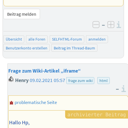
Beitrag melden
–
I
negativ be
posit
Übersicht
alle Foren
SELFHTML-Forum
anmelden
Benutzerkonto erstellen
Beitrag im Thread-Baum
Frage zum Wiki-Artikel „iframe“
Henry
09.02.2021 05:57
frage zum wiki
html
–
problematische Seite
Hallo Hp,