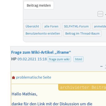
Beitrag melden
ne
Übersicht
alle Foren
SELFHTML-Forum
anmeld
Benutzerkonto erstellen
Beitrag im Thread-Baum
Frage zum Wiki-Artikel „iframe“
HP
09.02.2021 15:18
frage zum wiki
html
–
problematische Seite
Hallo Mathias,
danke für den Link mit der Diskussion um die