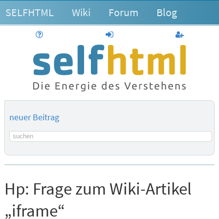
SELFHTML
Wiki
Forum
Blog
Hilfe
anmelden
Benutzerk
neuer Beitrag
Suchbegriff
Hp:
Frage zum Wiki-Artikel
„iframe“