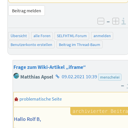
Beitrag melden
–
negativ 
posi
Übersicht
alle Foren
SELFHTML-Forum
anmelden
Benutzerkonto erstellen
Beitrag im Thread-Baum
Frage zum Wiki-Artikel „iframe“
Homepage
Matthias Apsel
09.02.2021 10:39
menschelei
des
–
Autors
problematische Seite
Hallo Rolf B,