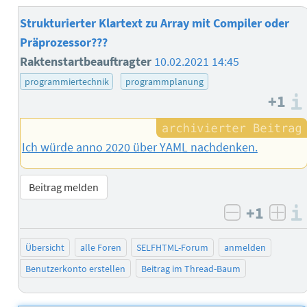
Strukturierter Klartext zu Array mit Compiler oder
Präprozessor???
Raktenstartbeauftragter
10.02.2021 14:45
programmiertechnik
programmplanung
+1
Ich würde anno 2020 über YAML nachdenken.
Beitrag melden
+1
negativ b
posi
Übersicht
alle Foren
SELFHTML-Forum
anmelden
Benutzerkonto erstellen
Beitrag im Thread-Baum