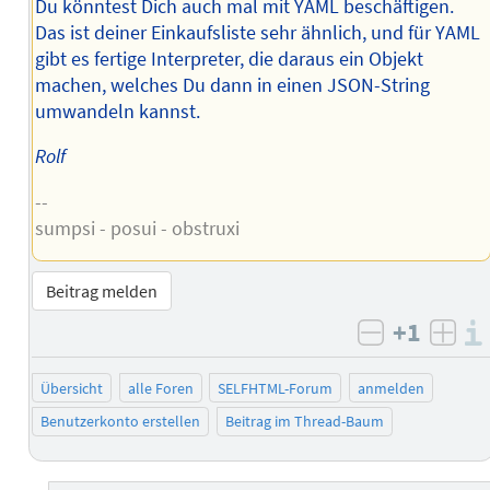
Du könntest Dich auch mal mit YAML beschäftigen.
Das ist deiner Einkaufsliste sehr ähnlich, und für YAML
gibt es fertige Interpreter, die daraus ein Objekt
machen, welches Du dann in einen JSON-String
umwandeln kannst.
Rolf
--
sumpsi - posui - obstruxi
Beitrag melden
+1
negativ b
posi
Übersicht
alle Foren
SELFHTML-Forum
anmelden
Benutzerkonto erstellen
Beitrag im Thread-Baum