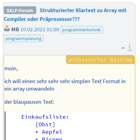
Strukturierter Klartext zu Array mit
SELF-Forum
Compiler oder Präprozessor???
MB
10.02.2021 01:00
programmiertechnik
programmplanung
–
I
moin,
ich will einen sehr sehr sehr simplen Text Format in
ein array umwandeln
der blaupausen Text:
	Einkaufsliste:

		[Obst]

		* Aepfel

		* Birnen
