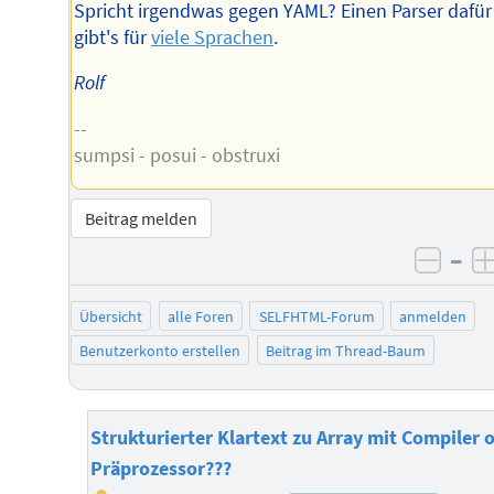
Spricht irgendwas gegen YAML? Einen Parser dafür
gibt's für
viele Sprachen
.
Rolf
--
sumpsi - posui - obstruxi
Beitrag melden
–
negat
Übersicht
alle Foren
SELFHTML-Forum
anmelden
Benutzerkonto erstellen
Beitrag im Thread-Baum
Strukturierter Klartext zu Array mit Compiler 
Präprozessor???