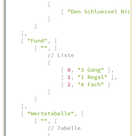
[
[
"Den Schluessel Nich
]
]
]
,
[
"Fund"
,
[
[
""
,
[
// Liste
[
[
0
,
"3 Gang"
]
,
[
1
,
"1 Regal"
]
,
[
2
,
"8 Fach"
]
]
]
]
,
[
"Wertetabelle"
,
[
[
""
,
[
// Tabelle
[