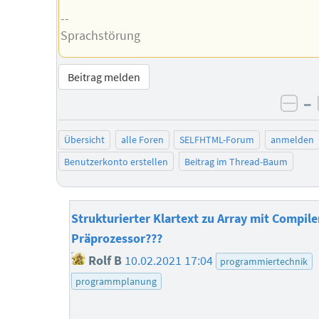
--
Sprachstörung
Beitrag melden
–
neg
Übersicht
alle Foren
SELFHTML-Forum
anmelden
Benutzerkonto erstellen
Beitrag im Thread-Baum
Strukturierter Klartext zu Array mit Compile
Präprozessor???
Rolf B
10.02.2021 17:04
programmiertechnik
programmplanung