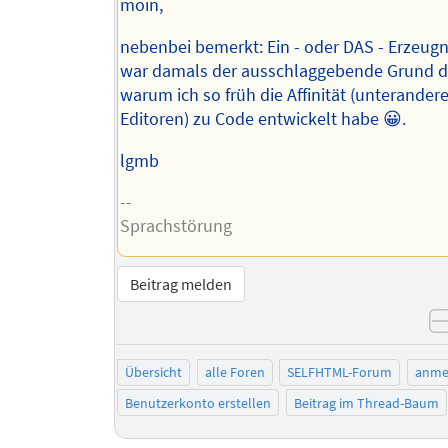
moin,
nebenbei bemerkt: Ein - oder DAS - Erzeugn
war damals der ausschlaggebende Grund d
warum ich so früh die Affinität (unterande
Editoren) zu Code entwickelt habe 😀.
lgmb
--
Sprachstörung
Beitrag melden
Übersicht
alle Foren
SELFHTML-Forum
anme
Benutzerkonto erstellen
Beitrag im Thread-Baum