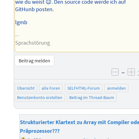
wie du weist 😉. Den source code werde ich auf
GitHunb posten.
lgmb
--
Sprachstörung
Beitrag melden
–
negati
po
Übersicht
alle Foren
SELFHTML-Forum
anmelden
Benutzerkonto erstellen
Beitrag im Thread-Baum
Strukturierter Klartext zu Array mit Compiler od
Präprozessor???