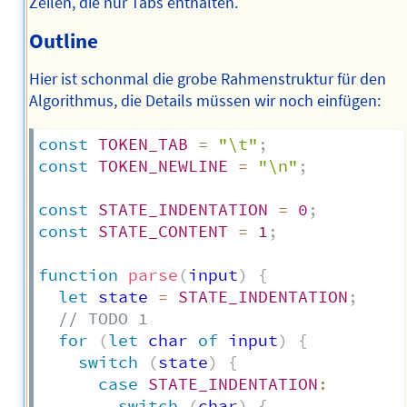
Zeilen, die nur Tabs enthalten.
Outline
Hier ist schonmal die grobe Rahmenstruktur für den
Algorithmus, die Details müssen wir noch einfügen:
const
TOKEN_TAB
=
"\t"
;
const
TOKEN_NEWLINE
=
"\n"
;
const
STATE_INDENTATION
=
0
;
const
STATE_CONTENT
=
1
;
function
parse
(
input
)
{
let
 state 
=
STATE_INDENTATION
;
// TODO 1
for
(
let
 char 
of
 input
)
{
switch
(
state
)
{
case
STATE_INDENTATION
:
switch
(
char
)
{