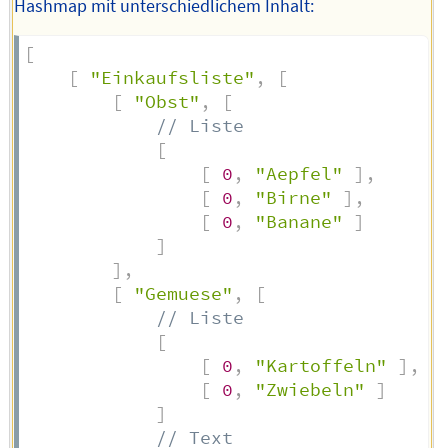
Hashmap mit unterschiedlichem Inhalt:
[
[
"Einkaufsliste"
,
[
[
"Obst"
,
[
// Liste
[
[
0
,
"Aepfel"
]
,
[
0
,
"Birne"
]
,
[
0
,
"Banane"
]
]
]
,
[
"Gemuese"
,
[
// Liste
[
[
0
,
"Kartoffeln"
]
,
[
0
,
"Zwiebeln"
]
]
// Text