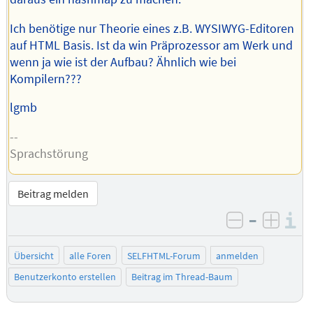
Ich benötige nur Theorie eines z.B. WYSIWYG-Editoren
auf HTML Basis. Ist da win Präprozessor am Werk und
wenn ja wie ist der Aufbau? Ähnlich wie bei
Kompilern???
lgmb
--
Sprachstörung
Beitrag melden
–
I
negativ be
posit
Übersicht
alle Foren
SELFHTML-Forum
anmelden
Benutzerkonto erstellen
Beitrag im Thread-Baum