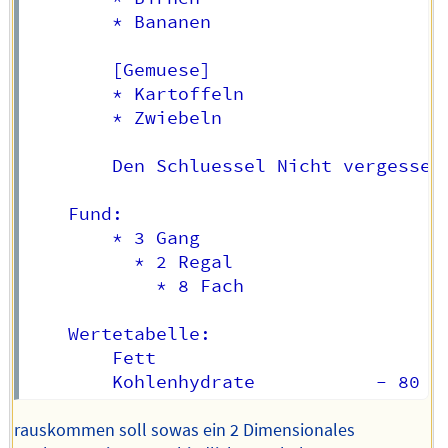
		* Bananen

		[Gemuese]

		* Kartoffeln

		* Zwiebeln

		Den Schluessel Nicht vergessen!

	Fund:

		* 3 Gang

		  * 2 Regal

		    * 8 Fach

	Wertetabelle:

		Fett							- 8,7

rauskommen soll sowas ein 2 Dimensionales