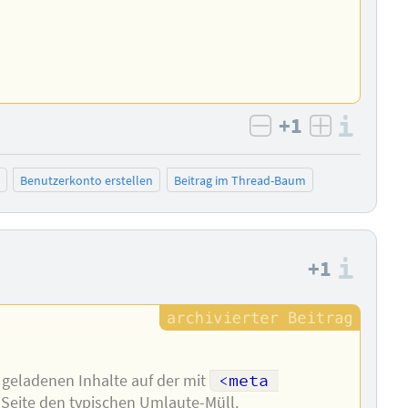
+1
Info
negativ bewert
positiv b
Benutzerkonto erstellen
Beitrag im Thread-Baum
+1
Info
 geladenen Inhalte auf der mit
<meta 
Seite den typischen Umlaute-Müll.