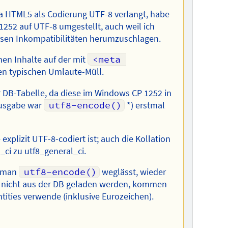
 Da HTML5 als Codierung UTF-8 verlangt, habe
1252 auf UTF-8 umgestellt, auch weil ich
rsen Inkompatibilitäten herumzuschlagen.
nen Inhalte auf der mit
<meta 
en typischen Umlaute-Müll.
r DB-Tabelle, da diese im Windows CP 1252 in
 Ausgabe war
utf8-encode()
*) erstmal
explizit UTF-8-codiert ist; auch die Kollation
ci zu utf8_general_ci.
n man
utf8-encode()
weglässt, wieder
ie nicht aus der DB geladen werden, kommen
tities verwende (inklusive Eurozeichen).