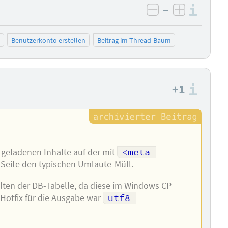
–
Info
negativ bewer
positiv b
Benutzerkonto erstellen
Beitrag im Thread-Baum
+1
Info
 geladenen Inhalte auf der mit
<meta 
Seite den typischen Umlaute-Müll.
alten der DB-Tabelle, da diese im Windows CP
 Hotfix für die Ausgabe war
utf8-