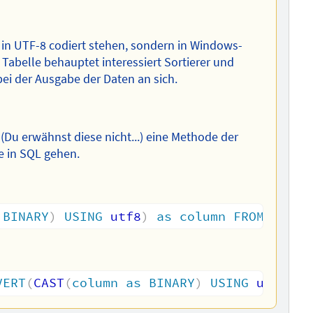
t in UTF-8 codiert stehen, sondern in Windows-
Tabelle behauptet interessiert Sortierer und
ei der Ausgabe der Daten an sich.
Du erwähnst diese nicht...) eine Methode der
e in SQL gehen.
BINARY
)
USING
 utf8
)
as
column
FROM
table
VERT
(
CAST
(
column
as
BINARY
)
USING
 utf8
)