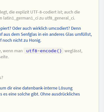
gt, die explizit UTF-8-codiert ist; auch die
n latin1_german1_ci zu utf8_general_ci.
opiert? Oder auch wirklich umcodiert? Denn
nf aus dem Senfglas in ein anderes Glas umfüllst,
f noch nicht zu Honig.
te, wenn man
utf8-encode()
weglässt,
eite.
s?
 um dir eine datenbank-interne Lösung
ss es eine solche gibt. Ohne ausdrückliches