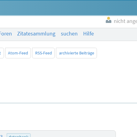
nicht ang
Foren
Zitatesammlung
suchen
Hilfe
t
Atom-Feed
RSS-Feed
archivierte Beiträge
53
datenbank