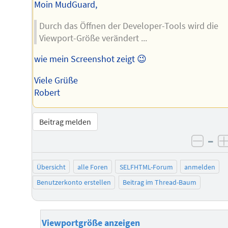
Moin MudGuard,
Durch das Öffnen der Developer-Tools wird die
Viewport-Größe verändert ...
wie mein Screenshot zeigt 😉
Viele Grüße
Robert
Beitrag melden
–
negat
Übersicht
alle Foren
SELFHTML-Forum
anmelden
Benutzerkonto erstellen
Beitrag im Thread-Baum
Viewportgröße anzeigen