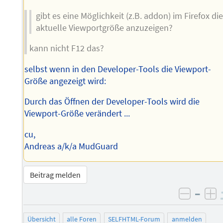
gibt es eine Möglichkeit (z.B. addon) im Firefox di
aktuelle Viewportgröße anzuzeigen?
kann nicht F12 das?
selbst wenn in den Developer-Tools die Viewport-
Größe angezeigt wird:
Durch das Öffnen der Developer-Tools wird die
Viewport-Größe verändert ...
cu,
Andreas a/k/a MudGuard
Beitrag melden
–
negati
po
Übersicht
alle Foren
SELFHTML-Forum
anmelden