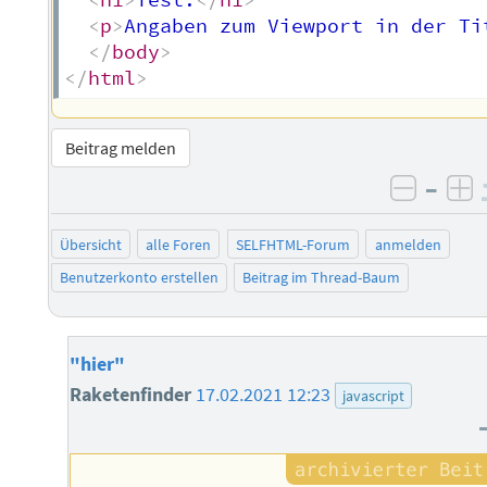
<
h1
>
Test:
</
h1
>
<
p
>
Angaben zum Viewport in der Ti
</
body
>
</
html
>
Beitrag melden
–
negati
po
Übersicht
alle Foren
SELFHTML-Forum
anmelden
Benutzerkonto erstellen
Beitrag im Thread-Baum
"hier"
Raketenfinder
17.02.2021 12:23
javascript