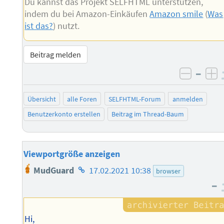
Du kannst das Projekt SELFHTML unterstützen,
indem du bei Amazon-Einkäufen
Amazon smile
(
Was
ist das?
) nutzt.
Beitrag melden
–
negati
po
Übersicht
alle Foren
SELFHTML-Forum
anmelden
Benutzerkonto erstellen
Beitrag im Thread-Baum
Viewportgröße anzeigen
Homepage
MudGuard
17.02.2021 10:38
browser
des
–
Autors
Hi,