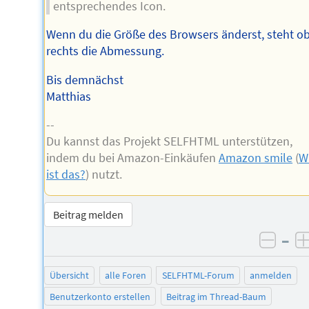
entsprechendes Icon.
Wenn du die Größe des Browsers änderst, steht o
rechts die Abmessung.
Bis demnächst
Matthias
--
Du kannst das Projekt SELFHTML unterstützen,
indem du bei Amazon-Einkäufen
Amazon smile
(
W
ist das?
) nutzt.
Beitrag melden
–
negat
Übersicht
alle Foren
SELFHTML-Forum
anmelden
Benutzerkonto erstellen
Beitrag im Thread-Baum