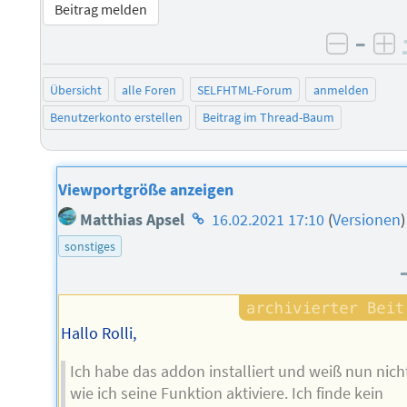
Beitrag melden
–
negati
po
Übersicht
alle Foren
SELFHTML-Forum
anmelden
Benutzerkonto erstellen
Beitrag im Thread-Baum
Viewportgröße anzeigen
Homepage
Matthias Apsel
16.02.2021 17:10
(
Versionen
)
des
sonstiges
Autors
Hallo Rolli,
Ich habe das addon installiert und weiß nun nich
wie ich seine Funktion aktiviere. Ich finde kein