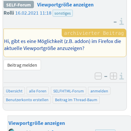
Viewportgröße anzeigen
SELF-Forum
Rolli
16.02.2021 11:18
sonstiges
–
I
Hi, gibt es eine Möglichkeit (z.B. addon) im Firefox die
aktuelle Viewportgröße anzuzeigen?
Beitrag melden
–
I
negativ be
posit
Übersicht
alle Foren
SELFHTML-Forum
anmelden
Benutzerkonto erstellen
Beitrag im Thread-Baum
Viewportgröße anzeigen
Homepage