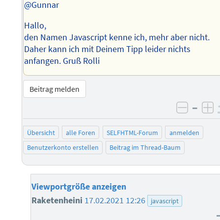
@Gunnar
Hallo,
den Namen Javascript kenne ich, mehr aber nicht.
Daher kann ich mit Deinem Tipp leider nichts
anfangen. Gruß Rolli
Beitrag melden
–
negati
po
Übersicht
alle Foren
SELFHTML-Forum
anmelden
Benutzerkonto erstellen
Beitrag im Thread-Baum
Viewportgröße anzeigen
Raketenheini
17.02.2021 12:26
javascript