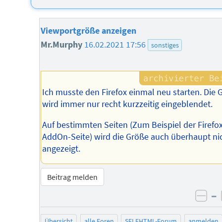
Viewportgröße anzeigen
Mr.Murphy
16.02.2021 17:56
sonstiges
Ich musste den Firefox einmal neu starten. Die 
wird immer nur recht kurzzeitig eingeblendet.
Auf bestimmten Seiten (Zum Beispiel der Firefox
AddOn-Seite) wird die Größe auch überhaupt ni
angezeigt.
Beitrag melden
–
neg
Übersicht
alle Foren
SELFHTML-Forum
anmelden