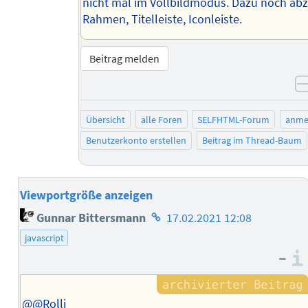
nicht mal im Vollbildmodus. Dazu noch abz
Rahmen, Titelleiste, Iconleiste.
Beitrag melden
Übersicht
alle Foren
SELFHTML-Forum
anme
Benutzerkonto erstellen
Beitrag im Thread-Baum
Viewportgröße anzeigen
Homepage
Gunnar Bittersmann
17.02.2021 12:08
des
javascript
Autors
–
@@Rolli