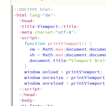
<!
DOCTYPE
html
>
<
html
lang
=
"
de
"
>
<
head
>
<
title
>
Viewport
</
title
>
<
meta
charset
=
"
utf-8
"
>
<
script
>
function
printViewport
(
)
{
      vw 
=
 Math
.
max
(
document
.
docume
      vh 
=
 Math
.
max
(
document
.
docume
      document
.
title
=
"Viewport Brei
}
    window
.
onload 
=
 printViewport
;
    window
.
onresize 
=
 printViewport
    window
.
onreload 
=
 printViewport
</
script
>
</
head
>
<
body
>