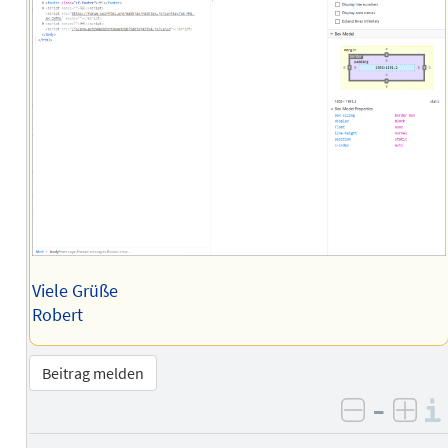
Viele Grüße
Robert
Beitrag melden
–
negativ 
posi