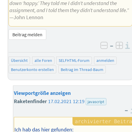
down ‘happy.’ They told me I didn’t understand the
assignment, and I told them they didn’t understand life.”
—John Lennon
Beitrag melden
–
negativ 
posi
Übersicht
alle Foren
SELFHTML-Forum
anmelden
Benutzerkonto erstellen
Beitrag im Thread-Baum
Viewportgröße anzeigen
Raketenfinder
17.02.2021 12:19
javascript
–
Ich hab das hier gefunden: