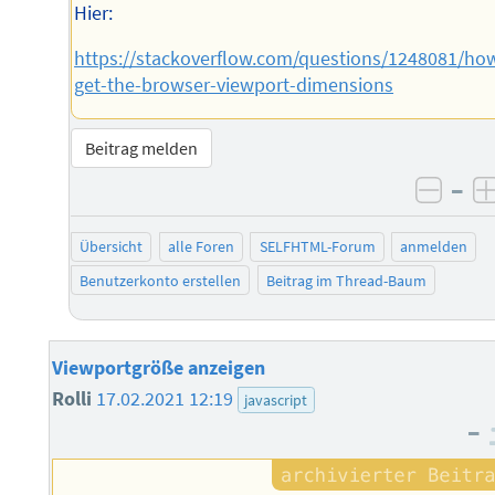
Hier:
https://stackoverflow.com/questions/1248081/ho
get-the-browser-viewport-dimensions
Beitrag melden
–
negat
Übersicht
alle Foren
SELFHTML-Forum
anmelden
Benutzerkonto erstellen
Beitrag im Thread-Baum
Viewportgröße anzeigen
Rolli
17.02.2021 12:19
javascript
–