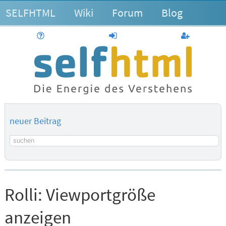
SELFHTML
Wiki
Forum
Blog
Hilfe
anmelden
Benutzerk
neuer Beitrag
Suchbegriff
Rolli:
Viewportgröße
anzeigen