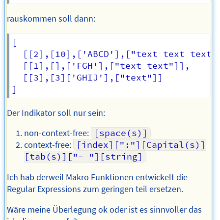
rauskommen soll dann:
[

  [[2],[10],['ABCD'],["text text text"]
  [[1],[],['FGH'],["text text"]],

  [[3],[3]['GHIJ'],["text"]]

Der Indikator soll nur sein:
non-context-free:
[space(s)]
context-free:
[index][":"][Capital(s)]
[tab(s)]["- "][string]
Ich hab derweil Makro Funktionen entwickelt die
Regular Expressions zum geringen teil ersetzen.
Wäre meine Überlegung ok oder ist es sinnvoller das