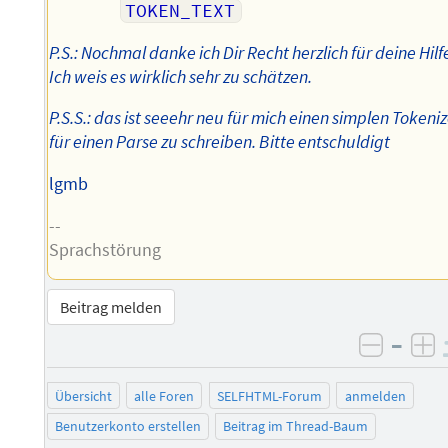
TOKEN_TEXT
P.S.: Nochmal danke ich Dir Recht herzlich für deine Hilf
Ich weis es wirklich sehr zu schätzen.
P.S.S.: das ist seeehr neu für mich einen simplen Tokeni
für einen Parse zu schreiben. Bitte entschuldigt
lgmb
--
Sprachstörung
Beitrag melden
–
negati
po
Übersicht
alle Foren
SELFHTML-Forum
anmelden
Benutzerkonto erstellen
Beitrag im Thread-Baum