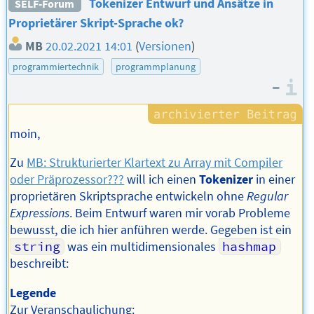
Tokenizer Entwurf und Ansätze in
SELF-Forum
Proprietärer Skript-Sprache ok?
MB
20.02.2021 14:01
(
Versionen
)
programmiertechnik
programmplanung
–
I
moin,
Zu
MB: Strukturierter Klartext zu Array mit Compiler
oder Präprozessor???
will ich einen
Tokenizer
in einer
proprietären Skriptsprache entwickeln ohne
Regular
Expressions
. Beim Entwurf waren mir vorab Probleme
bewusst, die ich hier anführen werde. Gegeben ist ein
string
was ein multidimensionales
hashmap
beschreibt:
Legende
Zur Veranschaulichung: