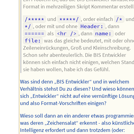
Format in mehrzeiligen Skript Kommentar erstell
/*****
und
*****/
, order einfach
/*
un
*/
, oder mit und ohne
Header:
, dann
======
als
<hr />
, dann
name:
oder
file:
was das gleiche bedeutet, mit oder ohn
Zeileneinrückungen, Groß und Kleinschreibung.
Schon sehr abenteulerlich. Die BIS Entwickler
können sich einfach nicht einigen, welchen Stan
sie haben wollen, habe ich das Gefühl.
Was sind denn „BIS Entwickler“ und in welchem
Verhältnis stehst Du zu diesen? Und wieso könne
sich „Entwickler“ nicht auf eine vernünftige Lösun
und also Format-Vorschriften einigen?
Wieso soll dann an ein anderer etwas programmie
was deren „Zeichensalat“ erkennt - also künstlich
Intelligenz erfordert und dann trotzdem (oder: