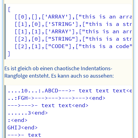
[

  [[0],[],['ARRAY'],["this is an array"
  [[1],[0],['STRING'],["this is a strin
  [[1],[1],['ARRAY'],["this is an array
  [[2],[0],["STRING"],["this is a strin
  [[2],[1],["CODE"],["this is a code"]]
Es ist gleich ob einen chaotische Indentations-
Rangfolge entsteht. Es kann auch so aussehen:
....10...:.ABCD--->- text text text<end
..:FGH->--->--->--->---><end>

--->--->- text text<end>

......3<end>

:<end>

GHIJ<end>
