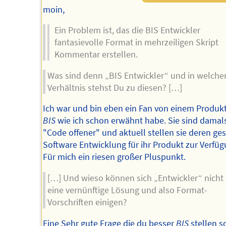
moin,
Ein Problem ist, das die BIS Entwickler
fantasievolle Format in mehrzeiligen Skript
Kommentar erstellen.
Was sind denn „BIS Entwickler“ und in welch
Verhältnis stehst Du zu diesen? […]
Ich war und bin eben ein Fan von einem Produk
BIS
wie ich schon erwähnt habe. Sie sind damal
"Code offener" und aktuell stellen sie deren g
Software Entwicklung für ihr Produkt zur Verfüg
Für mich ein riesen großer Pluspunkt.
[…] Und wieso können sich „Entwickler“ nicht 
eine vernünftige Lösung und also Format-
Vorschriften einigen?
Eine Sehr gute Frage die du besser
BIS
stellen so