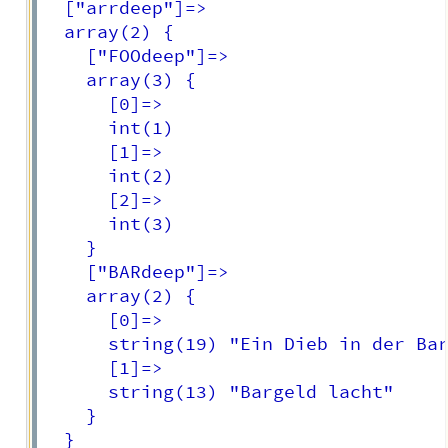
  ["arrdeep"]=>

  array(2) {

    ["FOOdeep"]=>

    array(3) {

      [0]=>

      int(1)

      [1]=>

      int(2)

      [2]=>

      int(3)

    }

    ["BARdeep"]=>

    array(2) {

      [0]=>

      string(19) "Ein Dieb in der Bar
      [1]=>

      string(13) "Bargeld lacht"

    }

  }
