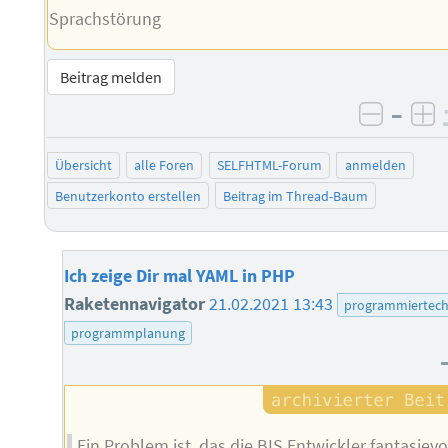
Sprachstörung
Beitrag melden
–
negati
po
Übersicht
alle Foren
SELFHTML-Forum
anmelden
Benutzerkonto erstellen
Beitrag im Thread-Baum
Ich zeige Dir mal YAML in PHP
Raketennavigator
21.02.2021 13:43
programmiertech
programmplanung
Ein Problem ist, das die BIS Entwickler fantasievo