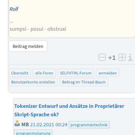
Rolf
--
sumpsi - posui - obstruxi
Beitrag melden
+1
negativ b
posi
Übersicht
alle Foren
SELFHTML-Forum
anmelden
Benutzerkonto erstellen
Beitrag im Thread-Baum
Tokenizer Entwurf und Ansätze in Proprietärer
Skript-Sprache ok?
MB
21.02.2021 00:24
programmiertechnik
programmplanung