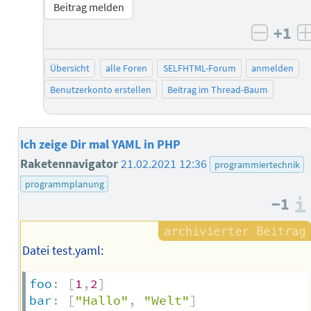
Beitrag melden
+1
negati
Übersicht
alle Foren
SELFHTML-Forum
anmelden
Benutzerkonto erstellen
Beitrag im Thread-Baum
Ich zeige Dir mal YAML in PHP
Raketennavigator
21.02.2021 12:36
programmiertechnik
programmplanung
−1
Datei test.yaml:
foo
:
[
1
,
2
]
bar
:
[
"Hallo"
,
"Welt"
]