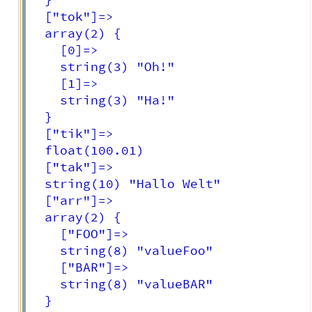
  }

  ["tok"]=>

  array(2) {

    [0]=>

    string(3) "Oh!"

    [1]=>

    string(3) "Ha!"

  }

  ["tik"]=>

  float(100.01)

  ["tak"]=>

  string(10) "Hallo Welt"

  ["arr"]=>

  array(2) {

    ["FOO"]=>

    string(8) "valueFoo"

    ["BAR"]=>

    string(8) "valueBAR"

  }
