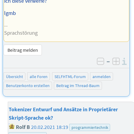
ich diese verwerfe?
lgmb
--
Sprachstörung
Beitrag melden
–
I
negativ be
posit
Übersicht
alle Foren
SELFHTML-Forum
anmelden
Benutzerkonto erstellen
Beitrag im Thread-Baum
Tokenizer Entwurf und Ansätze in Proprietärer
Skript-Sprache ok?
Rolf B
20.02.2021 18:19
programmiertechnik