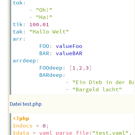
tok
:
-
"Oh!"
-
"Ha!"
tik
:
100.01
tak
:
"Hallo Welt"
arr
:
FOO
:
 valueFoo

BAR
:
arrdeep
:
FOOdeep
:
[
1
,
2
,
3
]
BARdeep
:
-
"Ein Dieb in der B
-
"Bargeld lacht"
Datei test.php
<?php
$ndocs
=
0
;
$data
=
yaml_parse_file
(
"test.yaml"
,