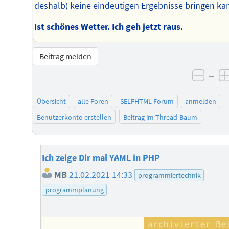
deshalb) keine eindeutigen Ergebnisse bringen ka
Ist schönes Wetter. Ich geh jetzt raus.
Beitrag melden
–
negat
Übersicht
alle Foren
SELFHTML-Forum
anmelden
Benutzerkonto erstellen
Beitrag im Thread-Baum
Ich zeige Dir mal YAML in PHP
MB
21.02.2021 14:33
programmiertechnik
programmplanung