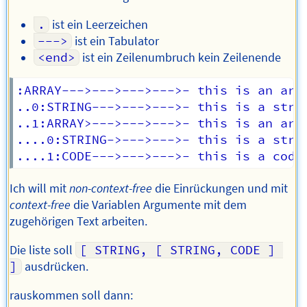
.
ist ein Leerzeichen
--->
ist ein Tabulator
<end>
ist ein Zeilenumbruch kein Zeilenende
:ARRAY--->--->--->--->- this is an arra
..0:STRING--->--->--->- this is a strin
..1:ARRAY>--->--->--->- this is an arra
....0:STRING->--->--->- this is a strin
Ich will mit
non-context-free
die Einrückungen und mit
context-free
die Variablen Argumente mit dem
zugehörigen Text arbeiten.
Die liste soll
[ STRING, [ STRING, CODE ] 
]
ausdrücken.
rauskommen soll dann: