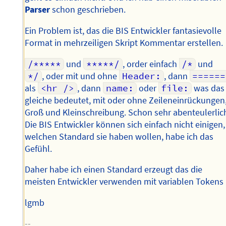
Parser
schon geschrieben.
Ein Problem ist, das die BIS Entwickler fantasievolle
Format in mehrzeiligen Skript Kommentar erstellen.
/*****
und
*****/
, order einfach
/*
und
*/
, oder mit und ohne
Header:
, dann
======
als
<hr />
, dann
name:
oder
file:
was das
gleiche bedeutet, mit oder ohne Zeileneinrückungen
Groß und Kleinschreibung. Schon sehr abenteulerlic
Die BIS Entwickler können sich einfach nicht einigen,
welchen Standard sie haben wollen, habe ich das
Gefühl.
Daher habe ich einen Standard erzeugt das die
meisten Entwickler verwenden mit variablen Tokens
lgmb
--