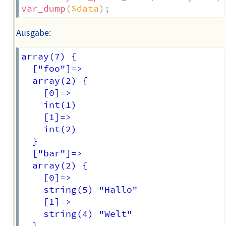
var_dump
(
$data
)
;
Ausgabe:
array(7) {

  ["foo"]=>

  array(2) {

    [0]=>

    int(1)

    [1]=>

    int(2)

  }

  ["bar"]=>

  array(2) {

    [0]=>

    string(5) "Hallo"

    [1]=>

    string(4) "Welt"
