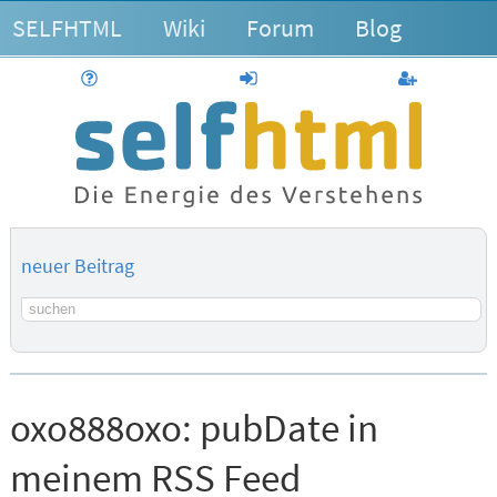
SELFHTML
Wiki
Forum
Blog
Hilfe
anmelden
Benutzerk
neuer Beitrag
Suchbegriff
oxo888oxo:
pubDate in
meinem RSS Feed