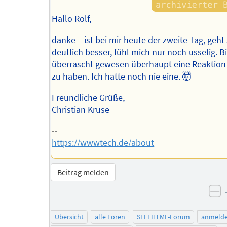
Hallo Rolf,
danke – ist bei mir heute der zweite Tag, geh
deutlich besser, fühl mich nur noch usselig. B
überrascht gewesen überhaupt eine Reaktion
zu haben. Ich hatte noch nie eine. 🤯
Freundliche Grüße,
Christian Kruse
--
https://wwwtech.de/about
Beitrag melden
ne
Übersicht
alle Foren
SELFHTML-Forum
anmeld