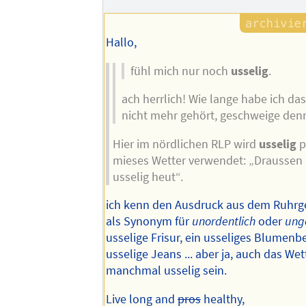
Hallo,
fühl mich nur noch
usselig
.
ach herrlich! Wie lange habe ich da
nicht mehr gehört, geschweige den
Hier im nördlichen RLP wird
usselig
p
mieses Wetter verwendet: „Draussen 
usselig heut“.
ich kenn den Ausdruck aus dem Ruhrge
als Synonym für
unordentlich
oder
ung
usselige Frisur, ein usseliges Blumenbe
usselige Jeans ... aber ja, auch das We
manchmal usselig sein.
Live long and
pros
healthy,