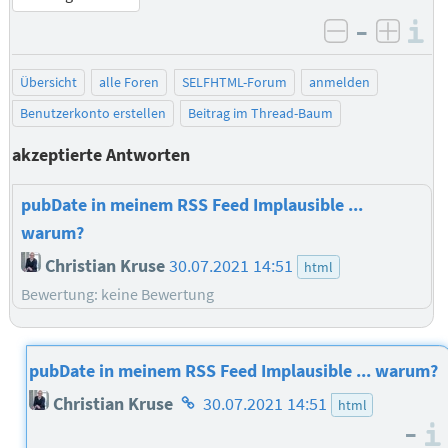
–
I
negativ be
posit
Übersicht
alle Foren
SELFHTML-Forum
anmelden
Benutzerkonto erstellen
Beitrag im Thread-Baum
akzeptierte Antworten
pubDate in meinem RSS Feed Implausible ...
warum?
Christian Kruse
30.07.2021 14:51
html
Bewertung: keine Bewertung
pubDate in meinem RSS Feed Implausible ... warum?
Homepage
Christian Kruse
30.07.2021 14:51
html
des
–