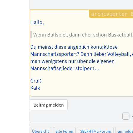
Hallo,
Wenn Ballspiel, dann eher schon Basketball
Du meinst diese angeblich kontaktlose
Mannschaftssportart? Dann lieber Volleyball,
man wenigstens nur über die eigenen
Mannschaftsglieder stolpern…
Gruß
Kalk
Beitrag melden
ne
Übersicht
alle Foren
SELFHTML-Forum
anmeld