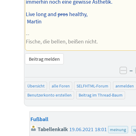
immerhin noch eine gewisse Ästhetik.
Live long and
pros
healthy,
Martin
--
Fische, die bellen, beißen nicht.
Beitrag melden
–
neg
Übersicht
alle Foren
SELFHTML-Forum
anmelden
Benutzerkonto erstellen
Beitrag im Thread-Baum
Fußball
Tabellenkalk
19.06.2021 18:01
meinung
s