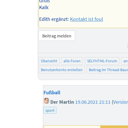
Gruß
Kalk
Edith ergänzt:
Kontakt ist foul
Beitrag melden
Übersicht
alle Foren
SELFHTML-Forum
an
Benutzerkonto erstellen
Beitrag im Thread-Ba
Fußball
Der Martin
19.06.2021 21:11
(
Versio
sport