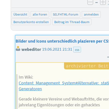
–
negati
po
Übersicht
alle Foren
SELFHTML-Forum
anmelden
Benutzerkonto erstellen
Beitrag im Thread-Baum
Bilder und Icons unterschiedlich plazieren per CS
webeditor
19.06.2021 21:31
css
Im Wiki:
Content_Management_System#Alternative:_sta
Generatoren
Gerade kleinere Vereine und Webauftritte, die vo
jahrelang Eigenlösungen oder ein gehacktes