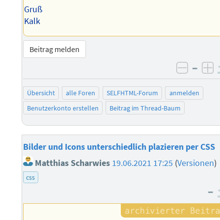
Gruß
Kalk
Beitrag melden
–
negati
po
Übersicht
alle Foren
SELFHTML-Forum
anmelden
Benutzerkonto erstellen
Beitrag im Thread-Baum
Bilder und Icons unterschiedlich plazieren per CSS
Matthias Scharwies
19.06.2021 17:25
(
Versionen
)
css
–