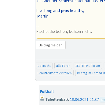
Ja. Aber der Schiedsrichter hat das let
Live long and
pros
healthy,
Martin
--
Fische, die bellen, beißen nicht.
Beitrag melden
Übersicht
alle Foren
SELFHTML-Forum
Benutzerkonto erstellen
Beitrag im Thread-
Fußball
Tabellenkalk
19.06.2021 21:37
me