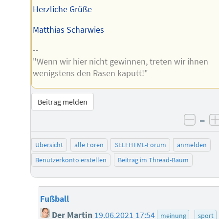
Herzliche Grüße
Matthias Scharwies
--
"Wenn wir hier nicht gewinnen, treten wir ihnen
wenigstens den Rasen kaputt!"
Beitrag melden
–
negat
Übersicht
alle Foren
SELFHTML-Forum
anmelden
Benutzerkonto erstellen
Beitrag im Thread-Baum
Fußball
Der Martin
19.06.2021 17:54
meinung
sport