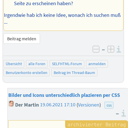
Seite zu erscheinen haben?
Irgendwie hab ich keine Idee, wonach ich suchen muß
...
Beitrag melden
–
I
negativ be
posit
Übersicht
alle Foren
SELFHTML-Forum
anmelden
Benutzerkonto erstellen
Beitrag im Thread-Baum
Bilder und Icons unterschiedlich plazieren per CSS
Der Martin
19.06.2021 17:10
(
Versionen
)
css
–