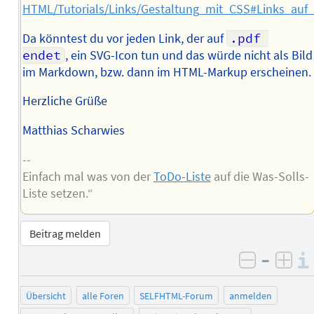
HTML/Tutorials/Links/Gestaltung_mit_CSS#Links_auf
Da könntest du vor jeden Link, der auf
.pdf 
endet
, ein SVG-Icon tun und das würde nicht als Bild
im Markdown, bzw. dann im HTML-Markup erscheinen.
Herzliche Grüße
Matthias Scharwies
--
Einfach mal was von der
ToDo-Liste
auf die Was-Solls-
Liste setzen.“
Beitrag melden
–
negativ 
posi
Übersicht
alle Foren
SELFHTML-Forum
anmelden