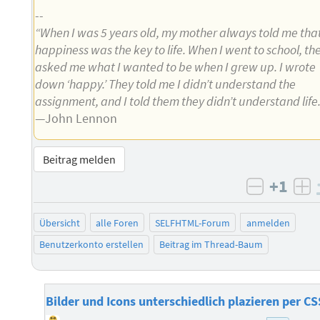
--
“When I was 5 years old, my mother always told me tha
happiness was the key to life. When I went to school, th
asked me what I wanted to be when I grew up. I wrote
down ‘happy.’ They told me I didn’t understand the
assignment, and I told them they didn’t understand life.
—John Lennon
Beitrag melden
+1
negativ 
po
Übersicht
alle Foren
SELFHTML-Forum
anmelden
Benutzerkonto erstellen
Beitrag im Thread-Baum
Bilder und Icons unterschiedlich plazieren per CS