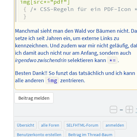
img[src*="pdf"]
{
/* CSS-Regeln für ein PDF-Icon 
}
Manchmal sieht man den Wald vor Bäumen nicht. D
setze ich seit Jahren ein, um externe Links zu
kennzeichnen. Und zudem war mir nicht geläufig, da
ich damit auch nicht nur am Anfang, sondern auch
irgendwo zwischendrin
selektieren kann
*=
.
Besten Dank!! So funzt das tatsächlich und ich kann
alle anderen
img
zentrieren.
Beitrag melden
–
negati
po
Übersicht
alle Foren
SELFHTML-Forum
anmelden
Benutzerkonto erstellen
Beitrag im Thread-Baum