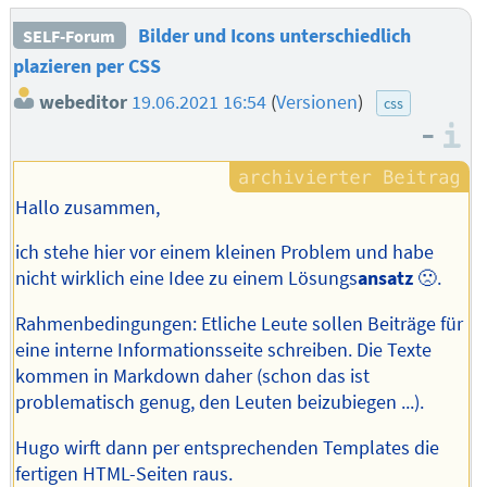
Bilder und Icons unterschiedlich
SELF-Forum
plazieren per CSS
webeditor
19.06.2021 16:54
(
Versionen
)
css
–
I
Hallo zusammen,
ich stehe hier vor einem kleinen Problem und habe
nicht wirklich eine Idee zu einem Lösungs
ansatz
🙁.
Rahmenbedingungen: Etliche Leute sollen Beiträge für
eine interne Informationsseite schreiben. Die Texte
kommen in Markdown daher (schon das ist
problematisch genug, den Leuten beizubiegen ...).
Hugo wirft dann per entsprechenden Templates die
fertigen HTML-Seiten raus.