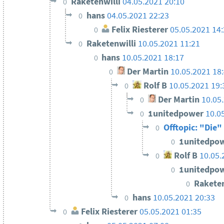
Raketenwilli
04.05.2021 20:10
0
hans
04.05.2021 22:23
0
Felix Riesterer
05.05.2021 14
0
Raketenwilli
10.05.2021 11:21
0
hans
10.05.2021 18:17
0
Der Martin
10.05.2021 18
0
Rolf B
10.05.2021 19:
0
Der Martin
10.05
0
1unitedpower
10.0
0
Offtopic: "Die
0
1unitedpo
0
Rolf B
10.05.
0
1unitedpo
0
Rakete
0
hans
10.05.2021 20:33
0
Felix Riesterer
05.05.2021 01:35
0