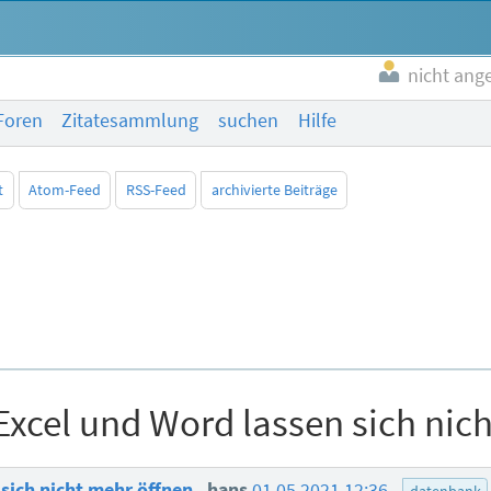
nicht ang
Foren
Zitatesammlung
suchen
Hilfe
t
Atom-Feed
RSS-Feed
archivierte Beiträge
 Excel und Word lassen sich nic
 sich nicht mehr öffnen
hans
01.05.2021 12:36
datenbank