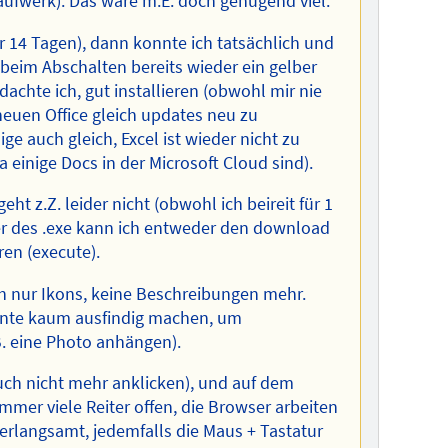
Laufwerk). Das wäre m.E. doch genügend viel.
or 14 Tagen), dann konnte ich tatsächlich und
beim Abschalten bereits wieder ein gelber
dachte ich, gut installieren (obwohl mir nie
neuen Office gleich updates neu zu
ge auch gleich, Excel ist wieder nicht zu
 einige Docs in der Microsoft Cloud sind).
ht z.Z. leider nicht (obwohl ich beireit für 1
ter des .exe kann ich entweder den download
en (execute).
ch nur Ikons, keine Beschreibungen mehr.
ente kaum ausfindig machen, um
B. eine Photo anhängen).
uch nicht mehr anklicken), und auf dem
immer viele Reiter offen, die Browser arbeiten
rlangsamt, jedemfalls die Maus + Tastatur