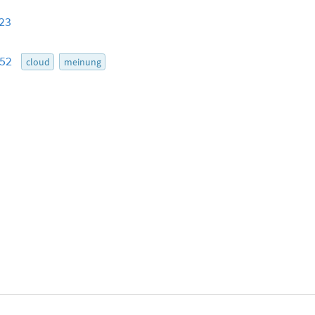
:23
:52
cloud
meinung