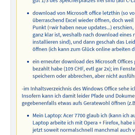
gut 1/3 des Speicherplatzes frei sind (auf C-
download von Microsoft office letzthin (so v
überraschend Excel wieder öffnen, doch weil 
Punkt (=wir haben neue updates...) erschien, 
ganz klar ist, weshalb nach download eines 
installieren sind), und dann geschah das Leidi
öffnen (ich kann zum Glück online arbeiten da
ein erneuter download des Microsoft Offices ge
bezahlt habe (109 CHF, evtl gar 2x); im Fens
speichern oder abbrechen, aber nicht ausführ
-im Inhaltsverzeichnis des Windows Office sehe i
Insofern kann ich damit leider Pfade und Dokum
gegebenenfalls etwas aufs Geratewohl öffnen (z.
Mein Laptop: Acer 7700 glaub ich (kann ich a
Laptop arbeite ich mit Opera + Firefox, habe 
jetzt soweit normalschnell manchmal auch ve