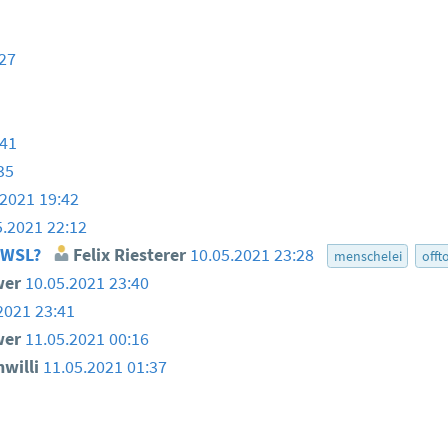
:27
:41
35
.2021 19:42
5.2021 22:12
" WSL?
Felix Riesterer
10.05.2021 23:28
menschelei
offt
wer
10.05.2021 23:40
2021 23:41
wer
11.05.2021 00:16
nwilli
11.05.2021 01:37