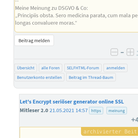
--
Meine Meinung zu DSGVO & Co:
„Principiis obsta. Sero medicina parata, cum mala pe
longas convaluere moras.“
Beitrag melden
–
negati
po
Übersicht
alle Foren
SELFHTML-Forum
anmelden
Benutzerkonto erstellen
Beitrag im Thread-Baum
Let's Encrypt seriöser generator online SSL
Mitleser 2.0
21.05.2021 14:57
https
meinung
+