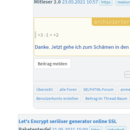
Mitleser 2.0
23.05.2021 10:57
https
meinu
+3 -1 = +2
Danke. Jetzt gehe ich zum Schämen in den K
Beitrag melden
Übersicht
alle Foren
SELFHTML-Forum
anme
Benutzerkonto erstellen
Beitrag im Thread-Baum
Let's Encrypt seriöser generator online SSL
Raketenteufel
21.05.2021 15:00
https
sicherheit