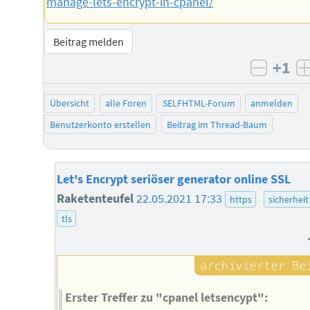
manage-lets-encrypt-in-cpanel/
Beitrag melden
+1
negati
Übersicht
alle Foren
SELFHTML-Forum
anmelden
Benutzerkonto erstellen
Beitrag im Thread-Baum
Let's Encrypt seriöser generator online SSL
Raketenteufel
22.05.2021 17:33
https
sicherheit
tls
Erster Treffer zu "cpanel letsencypt":