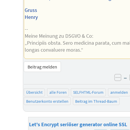
Gruss
Henry
--
Meine Meinung zu DSGVO & Co:
„Principiis obsta. Sero medicina parata, cum ma
longas convaluere moras.“
Beitrag melden
–
neg
Übersicht
alle Foren
SELFHTML-Forum
anmelden
Benutzerkonto erstellen
Beitrag im Thread-Baum
Let's Encrypt seriöser generator online SSL