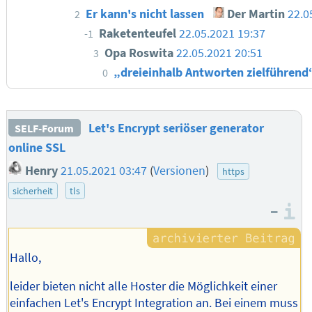
Er kann's nicht lassen
Der Martin
22.0
2
Raketenteufel
22.05.2021 19:37
-1
Opa Roswita
22.05.2021 20:51
3
„dreieinhalb Antworten zielführen
0
Let's Encrypt seriöser generator
SELF-Forum
online SSL
Henry
21.05.2021 03:47
(
Versionen
)
https
sicherheit
tls
–
I
Hallo,
leider bieten nicht alle Hoster die Möglichkeit einer
einfachen Let's Encrypt Integration an. Bei einem muss