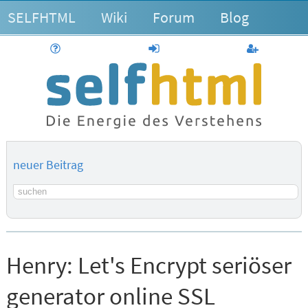
SELFHTML
Wiki
Forum
Blog
Hilfe
anmelden
Benutzerk
neuer Beitrag
Suchbegriff
Henry:
Let's Encrypt seriöser
generator online SSL