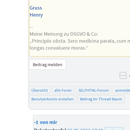
Gruss
Henry
--
Meine Meinung zu DSGVO & Co:
„Principiis obsta. Sero medicina parata, cum 
longas convaluere moras.“
Beitrag melden
ne
Übersicht
alle Foren
SELFHTML-Forum
anmeld
Benutzerkonto erstellen
Beitrag im Thread-Baum
-1 von mir