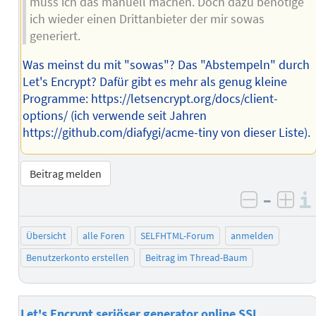
muss ich das manuell machen. Doch dazu benötige
ich wieder einen Drittanbieter der mir sowas
generiert.
Was meinst du mit "sowas"? Das "Abstempeln" durch
Let's Encrypt? Dafür gibt es mehr als genug kleine
Programme: https://letsencrypt.org/docs/client-
options/ (ich verwende seit Jahren
https://github.com/diafygi/acme-tiny von dieser Liste).
Beitrag melden
–
negativ 
posi
Übersicht
alle Foren
SELFHTML-Forum
anmelden
Benutzerkonto erstellen
Beitrag im Thread-Baum
Let's Encrypt seriöser generator online SSL