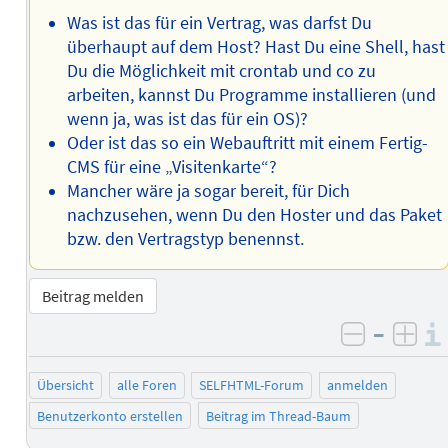
Was ist das für ein Vertrag, was darfst Du
überhaupt auf dem Host? Hast Du eine Shell, hast
Du die Möglichkeit mit crontab und co zu
arbeiten, kannst Du Programme installieren (und
wenn ja, was ist das für ein OS)?
Oder ist das so ein Webauftritt mit einem Fertig-
CMS für eine „Visitenkarte“?
Mancher wäre ja sogar bereit, für Dich
nachzusehen, wenn Du den Hoster und das Paket
bzw. den Vertragstyp benennst.
Beitrag melden
–
negativ 
posi
Übersicht
alle Foren
SELFHTML-Forum
anmelden
Benutzerkonto erstellen
Beitrag im Thread-Baum