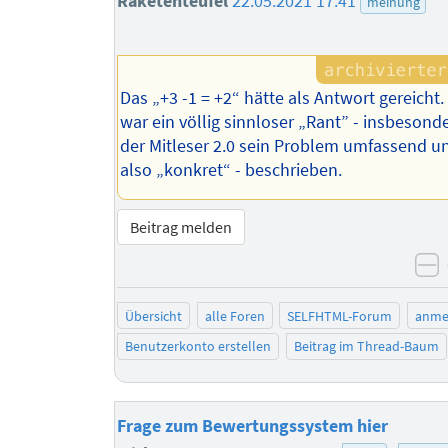
Raketenteufel
22.05.2021 17:41
meinung
Das „+3 -1 = +2“ hätte als Antwort gereicht.
war ein völlig sinnloser „Rant” - insbesond
der Mitleser 2.0 sein Problem umfassend u
also „konkret“ - beschrieben.
Beitrag melden
n
Übersicht
alle Foren
SELFHTML-Forum
anme
Benutzerkonto erstellen
Beitrag im Thread-Baum
Frage zum Bewertungssystem hier