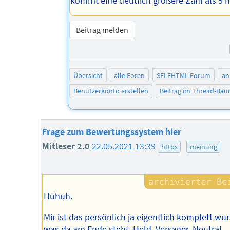
kommt eine deutlich größere Zahl als 5 h
Beitrag melden
Übersicht
alle Foren
SELFHTML-Forum
an
Benutzerkonto erstellen
Beitrag im Thread-Ba
Frage zum Bewertungssystem hier
Mitleser 2.0
22.05.2021 13:39
https
meinung
Huhuh.
Mir ist das persönlich ja eigentlich komplett wur
was da am Ende steht. Held, Versager, Neutral...