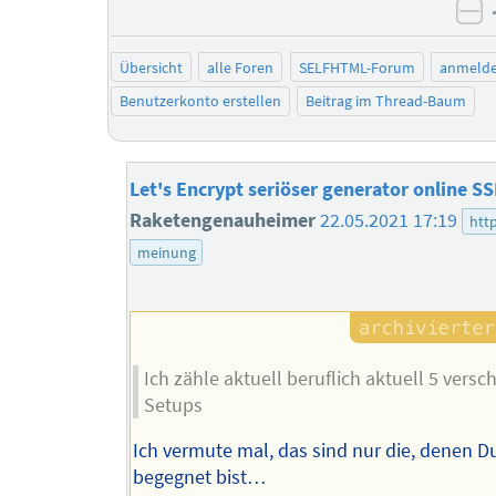
ne
Übersicht
alle Foren
SELFHTML-Forum
anmeld
Benutzerkonto erstellen
Beitrag im Thread-Baum
Let's Encrypt seriöser generator online SS
Raketengenauheimer
22.05.2021 17:19
htt
meinung
Ich zähle aktuell beruflich aktuell 5 versc
Setups
Ich vermute mal, das sind nur die, denen 
begegnet bist…