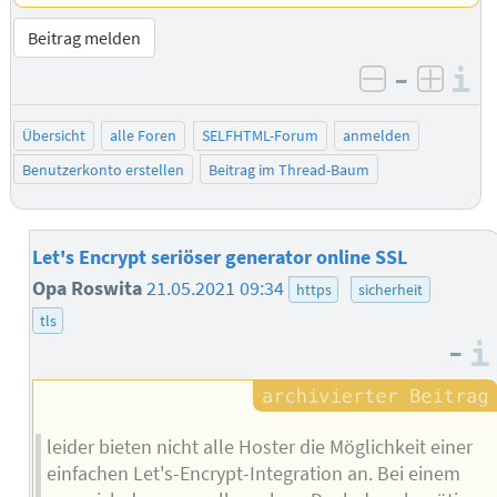
Beitrag melden
–
I
negativ be
posit
Übersicht
alle Foren
SELFHTML-Forum
anmelden
Benutzerkonto erstellen
Beitrag im Thread-Baum
Let's Encrypt seriöser generator online SSL
Opa Roswita
21.05.2021 09:34
https
sicherheit
tls
–
leider bieten nicht alle Hoster die Möglichkeit einer
einfachen Let's-Encrypt-Integration an. Bei einem