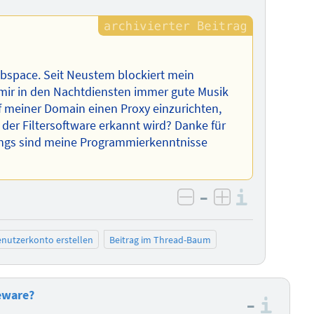
bspace. Seit Neustem blockiert mein
 mir in den Nachtdiensten immer gute Musik
auf meiner Domain einen Proxy einzurichten,
 der Filtersoftware erkannt wird? Danke für
dings sind meine Programmierkenntnisse
–
Informa
negativ bewerten
positiv bewe
nutzerkonto erstellen
Beitrag im Thread-Baum
eware?
–
Info