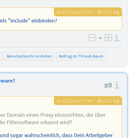
ttels "include" einbinden?
–
Info
negativ bewer
positiv b
Benutzerkonto erstellen
Beitrag im Thread-Baum
eware?
±0
Info
iner Domain einen Proxy einzurichten, der über
der Filtersoftware erkannt wird?
 und sogar wahrscheinlich, dass Dein Arbeitgeber