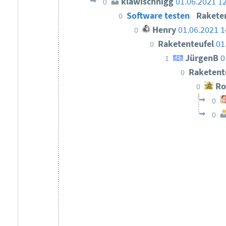
klawischnigg
01.06.2021 1
0
Software testen
Rakete
0
Henry
01.06.2021 1
0
Raketenteufel
01
0
JürgenB
0
1
Raketent
0
Ro
0
0
0