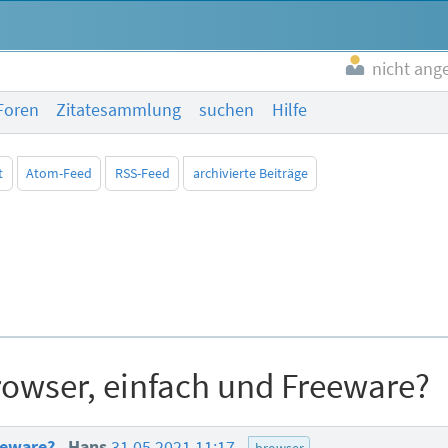
nicht ang
Foren
Zitatesammlung
suchen
Hilfe
t
Atom-Feed
RSS-Feed
archivierte Beiträge
rowser, einfach und Freeware?
reeware?
Hans
31.05.2021 11:17
browser