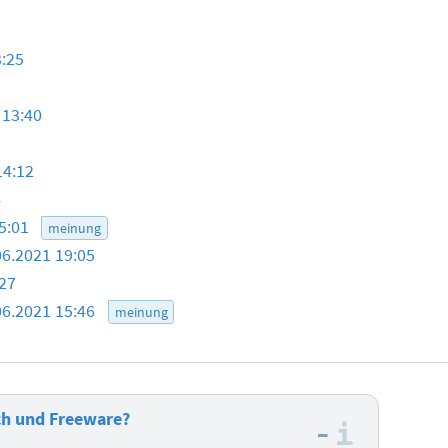
3:25
 13:40
14:12
4
15:01
meinung
06.2021 19:05
:27
06.2021 15:46
meinung
ch und Freeware?
–
Informa