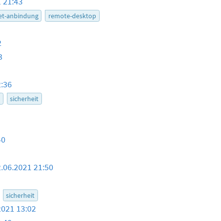
 21:43
et-anbindung
remote-desktop
2
3
2:36
y
sicherheit
40
.06.2021 21:50
sicherheit
2021 13:02