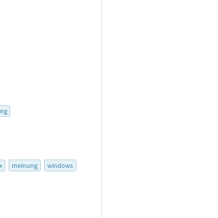
ng
x
meinung
windows