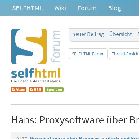
SELFHTML
Wiki
Forum
Blog
neuer Beitrag
Übersicht
SELFHTML-Forum
Thread-Ansich
Hans:
Proxysoftware über B
Proxysoftware über Browser, einfach und F
0
77