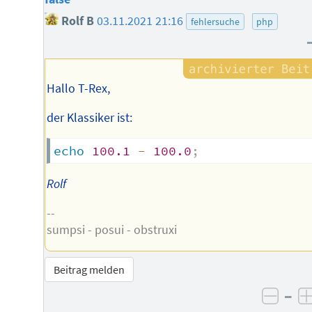
Rolf B
03.11.2021 21:16
fehlersuche
php
Hallo T-Rex,
der Klassiker ist:
echo
100.1
-
100.0
;
Rolf
--
sumpsi - posui - obstruxi
Beitrag melden
–
negat