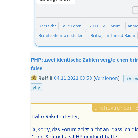
Übersicht
alle Foren
SELFHTML-Forum
anme
Benutzerkonto erstellen
Beitrag im Thread-Baum
PHP: zwei identische Zahlen vergleichen bri
false
Rolf B
04.11.2021 09:58
(
Versionen
)
fehler
php
Hallo Raketentester,
ja, sorry, das Forum zeigt nicht an, dass ich di
Code-Snippet als PHP markiert hatte.