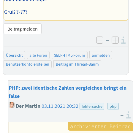
Gruß ?-???
Beitrag melden
–
I
negativ be
posit
Übersicht
alle Foren
SELFHTML-Forum
anmelden
Benutzerkonto erstellen
Beitrag im Thread-Baum
PHP: zwei identische Zahlen vergleichen bringt ein
false
Der Martin
03.11.2021 20:32
fehlersuche
php
–