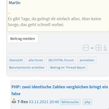
Martin
--
Es gibt Tage, da gelingt dir einfach alles. Aber keine
Sorge, das geht schnell vorbei.
Beitrag melden
–
negativ 
posi
Übersicht
alle Foren
SELFHTML-Forum
anmelden
Benutzerkonto erstellen
Beitrag im Thread-Baum
PHP: zwei identische Zahlen vergleichen bringt ein
false
T-Rex
03.11.2021 20:46
fehlersuche
php
–