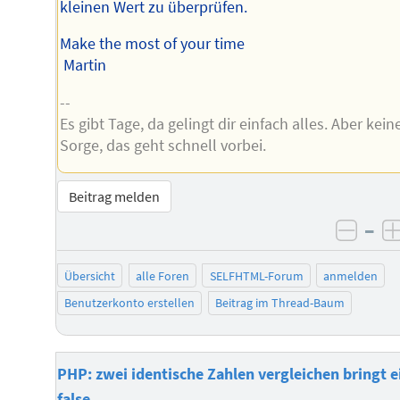
kleinen Wert zu überprüfen.
Make the most of your time
Martin
--
Es gibt Tage, da gelingt dir einfach alles. Aber kein
Sorge, das geht schnell vorbei.
Beitrag melden
–
negat
Übersicht
alle Foren
SELFHTML-Forum
anmelden
Benutzerkonto erstellen
Beitrag im Thread-Baum
PHP: zwei identische Zahlen vergleichen bringt e
false