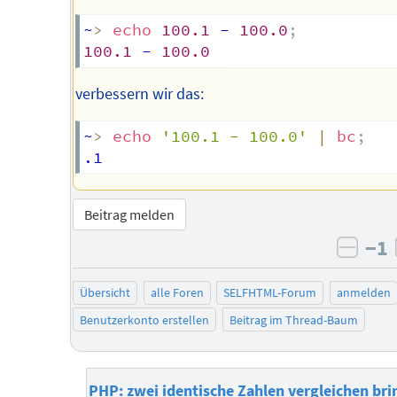
~
>
echo
100.1
 - 
100.0
;
100.1
 - 
100.0
verbessern wir das:
~
>
echo
'100.1 - 100.0'
|
bc
;
Beitrag melden
−1
negat
Übersicht
alle Foren
SELFHTML-Forum
anmelden
Benutzerkonto erstellen
Beitrag im Thread-Baum
PHP: zwei identische Zahlen vergleichen bri