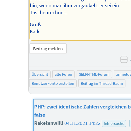
hin, wenn man ihm vorgaukelt, er sei ein
Taschenrechner...
Gruß
Kalk
Beitrag melden
ne
Übersicht
alle Foren
SELFHTML-Forum
anmeld
Benutzerkonto erstellen
Beitrag im Thread-Baum
PHP: zwei identische Zahlen vergleichen b
false
Raketenwilli
04.11.2021 14:22
fehlersuche