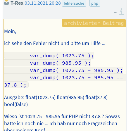
T-Rex
03.11.2021 20:28
fehlersuche
php
–
I
Moin,
ich sehe den Fehler nicht und bitte um Hilfe ...
		var_dump( 1023.75 );

		var_dump( 985.95 );

		var_dump( 1023.75 - 985.95 );

		var_dump( 1023.75 - 985.95 == 
Ausgabe: float(1023.75) float(985.95) float(37.8)
bool(false)
Wieso ist 1023.75 - 985.95 für PHP nicht 37.8 ? Sowas
hatte ich noch nie ... Ich hab nur noch Fragezeichen
über meinem Kopf.