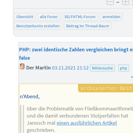
–
negati
po
Übersicht
alle Foren
SELFHTML-Forum
anmelden
Benutzerkonto erstellen
Beitrag im Thread-Baum
PHP: zwei identische Zahlen vergleichen bringt e
false
Der Martin
03.11.2021 21:12
fehlersuche
php
n'Abend,
über die Problematik von Fließkommaarithmet
und die damit verbundenen Stolperfallen hat
Janosch mal
einen ausführlichen Artikel
geschrieben.