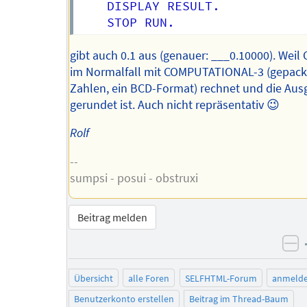
    DISPLAY RESULT.

gibt auch 0.1 aus (genauer: ___0.10000). Wei
im Normalfall mit COMPUTATIONAL-3 (gepack
Zahlen, ein BCD-Format) rechnet und die Au
gerundet ist. Auch nicht repräsentativ 😉
Rolf
--
sumpsi - posui - obstruxi
Beitrag melden
ne
Übersicht
alle Foren
SELFHTML-Forum
anmeld
Benutzerkonto erstellen
Beitrag im Thread-Baum