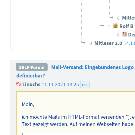
Mitle
0
Rolf B
1
Der
0
Mitleser 2.0
14.1
0
Mail-Versand: Eingebundenes Logo 
SELF-Forum
definierbar?
Linuchs
11.11.2021 13:25
css
Moin,
ich möchte Mails im HTML-Format versenden *), 
Text gezeigt werden. Auf meinen Webseiten habe 