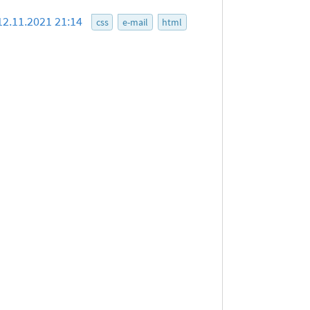
12.11.2021 21:14
css
e-mail
html