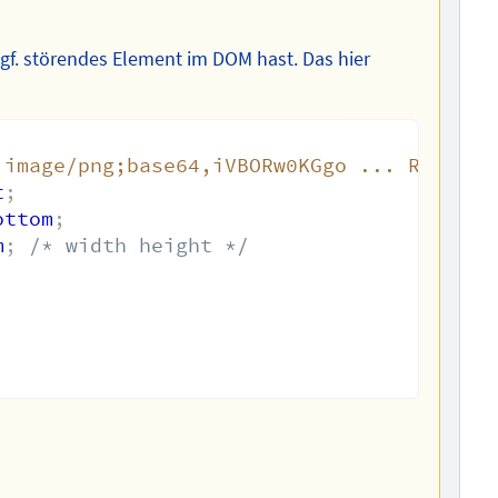
ggf. störendes Element im DOM hast. Das hier
:image/png;base64,iVBORw0KGgo ... RU5ErkJ
t
;
ottom
;
m
;
/* width height */