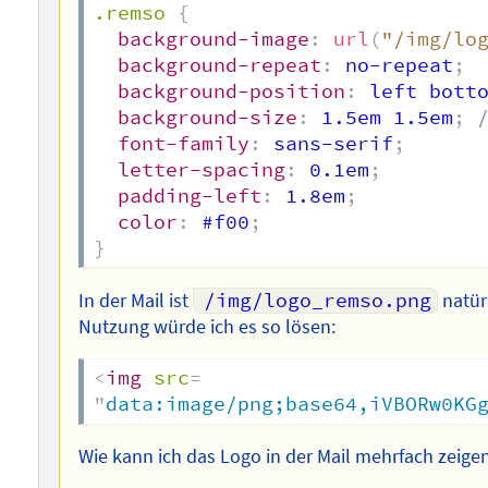
.remso
{
background-image
:
url
(
"/img/lo
background-repeat
:
 no-repeat
;
background-position
:
 left bott
background-size
:
 1.5em 1.5em
;
font-family
:
 sans-serif
;
letter-spacing
:
 0.1em
;
padding-left
:
 1.8em
;
color
:
 #f00
;
}
In der Mail ist
/img/logo_remso.png
natürl
Nutzung würde ich es so lösen:
<
img
src
=
"
data:image/png;base64,iVBORw0KG
Wie kann ich das Logo in der Mail mehrfach zeige