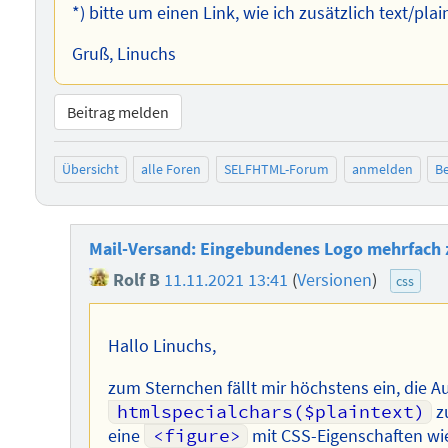
*) bitte um einen Link, wie ich zusätzlich text/plain
Gruß, Linuchs
Beitrag melden
Übersicht
alle Foren
SELFHTML-Forum
anmelden
Be
Mail-Versand: Eingebundenes Logo mehrfach z
Rolf B
11.11.2021 13:41
(
Versionen
)
css
Hallo Linuchs,
zum Sternchen fällt mir höchstens ein, die A
htmlspecialchars($plaintext)
z
eine
<figure>
mit CSS-Eigenschaften w