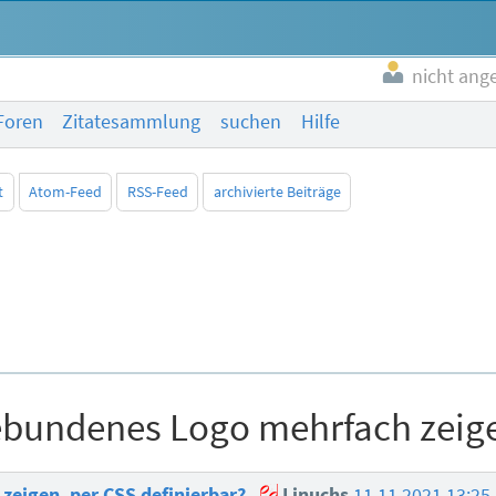
nicht ang
Foren
Zitatesammlung
suchen
Hilfe
t
Atom-Feed
RSS-Feed
archivierte Beiträge
ebundenes Logo mehrfach zeige
zeigen, per CSS definierbar?
Linuchs
11.11.2021 13:25