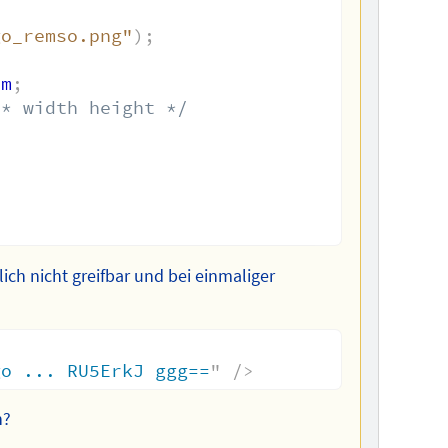
go_remso.png"
)
;
om
;
/* width height */
ich nicht greifbar und bei einmaliger
go ... RU5ErkJ ggg==
"
/>
n?