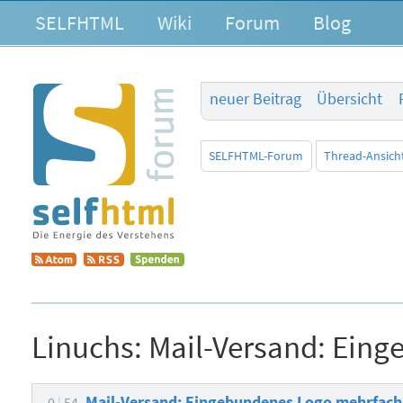
SELFHTML
Wiki
Forum
Blog
neuer Beitrag
Übersicht
SELFHTML-Forum
Thread-Ansich
Linuchs:
Mail-Versand: Eing
Mail-Versand: Eingebundenes Logo mehrfach 
0
54