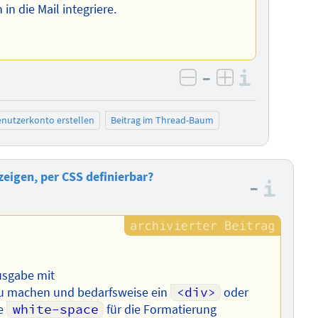
 in die Mail integriere.
–
Informa
negativ bewerten
positiv bewe
nutzerkonto erstellen
Beitrag im Thread-Baum
eigen, per CSS definierbar?
–
Info
usgabe mit
u machen und bedarfsweise ein
<div>
oder
ie
white-space
für die Formatierung