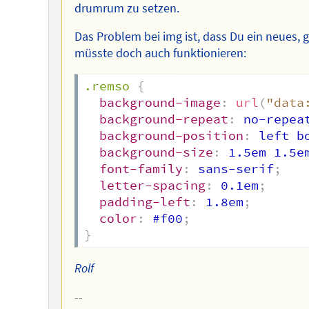
drumrum zu setzen.
Das Problem bei img ist, dass Du ein neues, 
müsste doch auch funktionieren:
.remso
{
background-image
:
url
(
"data
background-repeat
:
 no-repea
background-position
:
 left b
background-size
:
 1.5em 1.5e
font-family
:
 sans-serif
;
letter-spacing
:
 0.1em
;
padding-left
:
 1.8em
;
color
:
 #f00
;
}
Rolf
--