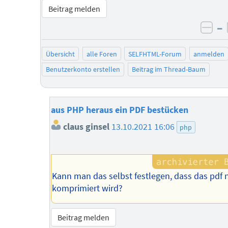
Beitrag melden
–
neg
Übersicht
alle Foren
SELFHTML-Forum
anmelden
Benutzerkonto erstellen
Beitrag im Thread-Baum
aus PHP heraus ein PDF bestücken
claus ginsel
13.10.2021 16:06
php
Kann man das selbst festlegen, dass das pdf 
komprimiert wird?
Beitrag melden