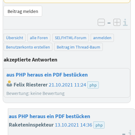
Beitrag melden
–
I
negativ be
posit
Übersicht
alle Foren
SELFHTML-Forum
anmelden
Benutzerkonto erstellen
Beitrag im Thread-Baum
akzeptierte Antworten
aus PHP heraus ein PDF bestücken
Felix Riesterer
21.10.2021 11:24
php
Bewertung: keine Bewertung
aus PHP heraus ein PDF bestücken
Raketeninspekteur
13.10.2021 14:36
php
–