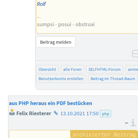
Rolf
--
sumpsi - posui - obstruxi
Beitrag melden
Übersicht
alle Foren
SELFHTML-Forum
anme
Benutzerkonto erstellen
Beitrag im Thread-Baum
aus PHP heraus ein PDF bestücken
Homepage
Felix Riesterer
13.10.2021 17:50
php
des
–
Autors