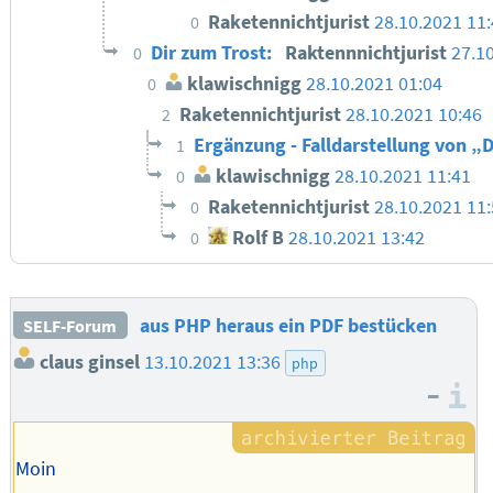
Raketennichtjurist
28.10.2021 11
0
Dir zum Trost:
Raktennnichtjurist
27.1
0
klawischnigg
28.10.2021 01:04
0
Raketennichtjurist
28.10.2021 10:46
2
Ergänzung - Falldarstellung von „D
1
klawischnigg
28.10.2021 11:41
0
Raketennichtjurist
28.10.2021 11
0
Rolf B
28.10.2021 13:42
0
aus PHP heraus ein PDF bestücken
SELF-Forum
claus ginsel
13.10.2021 13:36
php
–
I
Moin