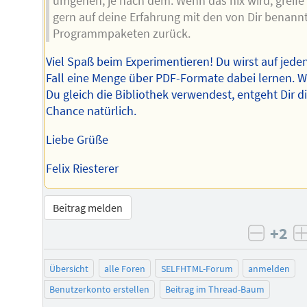
umgehen, je nach dem. Wenn das nix wird, greife 
gern auf deine Erfahrung mit den von Dir benann
Programmpaketen zurück.
Viel Spaß beim Experimentieren! Du wirst auf jede
Fall eine Menge über PDF-Formate dabei lernen. 
Du gleich die Bibliothek verwendest, entgeht Dir d
Chance natürlich.
Liebe Grüße
Felix Riesterer
Beitrag melden
+2
negati
Übersicht
alle Foren
SELFHTML-Forum
anmelden
Benutzerkonto erstellen
Beitrag im Thread-Baum