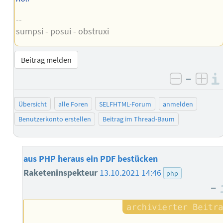
--
sumpsi - posui - obstruxi
Beitrag melden
–
negativ 
posi
Übersicht
alle Foren
SELFHTML-Forum
anmelden
Benutzerkonto erstellen
Beitrag im Thread-Baum
aus PHP heraus ein PDF bestücken
Raketeninspekteur
13.10.2021 14:46
php
–