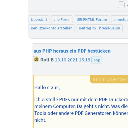
ne
Übersicht
alle Foren
SELFHTML-Forum
anmeld
Benutzerkonto erstellen
Beitrag im Thread-Baum
aus PHP heraus ein PDF bestücken
Rolf B
13.10.2021 16:19
php
Hallo claus,
ich erstelle PDFs nur mit dem PDF Druckertr
meinem Computer. Da geht's nicht. Was di
Tools oder andere PDF Generatoren können
nicht.