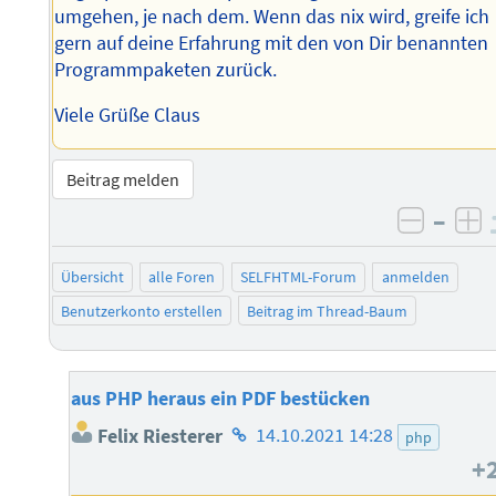
umgehen, je nach dem. Wenn das nix wird, greife ich
gern auf deine Erfahrung mit den von Dir benannten
Programmpaketen zurück.
Viele Grüße Claus
Beitrag melden
–
negati
po
Übersicht
alle Foren
SELFHTML-Forum
anmelden
Benutzerkonto erstellen
Beitrag im Thread-Baum
aus PHP heraus ein PDF bestücken
Homepage
Felix Riesterer
14.10.2021 14:28
php
des
+
Autors