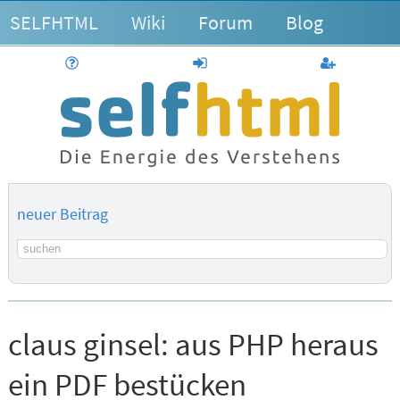
SELFHTML
Wiki
Forum
Blog
Hilfe
anmelden
Benutzerk
neuer Beitrag
Suchbegriff
claus ginsel:
aus PHP heraus
ein PDF bestücken