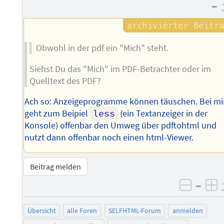
–
Obwohl in der pdf ein "Mich" steht.
Siehst Du das "Mich" im PDF-Betrachter oder im
Quelltext des PDF?
Ach so: Anzeigeprogramme können täuschen. Bei mi
geht zum Beipiel
less
(ein Textanzeiger in der
Konsole) offenbar den Umweg über pdftohtml und
nutzt dann offenbar noch einen html-Viewer.
Beitrag melden
–
negati
po
Übersicht
alle Foren
SELFHTML-Forum
anmelden