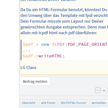
Da Du ein HTML-Formular benutzt, könntest Du 
den Umweg über das Template mit fpdi verzicht
Dein Formular müsste vom Layout nur Deiner
gewünschten Ausgabe entsprechen. Denn man
allein mit tcpdf html nach pdf überführen:
$pdf
=
new
TCPDF
(
PDF_PAGE_ORIENT
...
$pdf
->
writeHTML
;
LG Claus
Beitrag melden
–
neg
Übersicht
alle Foren
SELFHTML-Forum
anmelden