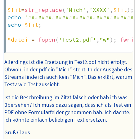
$fil
=
str_replace
(
'Mich'
,
'XXXX'
,
$fil
)
;
echo
'################################
echo
$fil
;
$datei
=
fopen
(
'Test2.pdf'
,
"w"
)
;
fwrit
Allerdings ist die Ersetzung in Test2.pdf nicht erfolgt.
Obwohl in der pdf ein "Mich" steht. In der Ausgabe des
Streams finde ich auch kein "Mich". Das erklärt, warum
Test2 wie Test aussieht.
Ist die Beschreibung im Zitat falsch oder hab ich was
übersehen? Ich muss dazu sagen, dass ich als Test ein
PDF ohne Formularfelder genommen hab. Ich dachte,
ich könnte einfach beliebigen Text ersetzen.
Gruß Claus