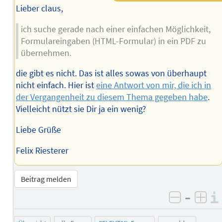
Lieber claus,
ich suche gerade nach einer einfachen Möglichkeit,
Formulareingaben (HTML-Formular) in ein PDF zu
übernehmen.
die gibt es nicht. Das ist alles sowas von überhaupt
nicht einfach. Hier ist
eine Antwort von mir, die ich in
der Vergangenheit zu diesem Thema gegeben habe
.
Vielleicht nützt sie Dir ja ein wenig?
Liebe Grüße
Felix Riesterer
Beitrag melden
–
negativ 
posi