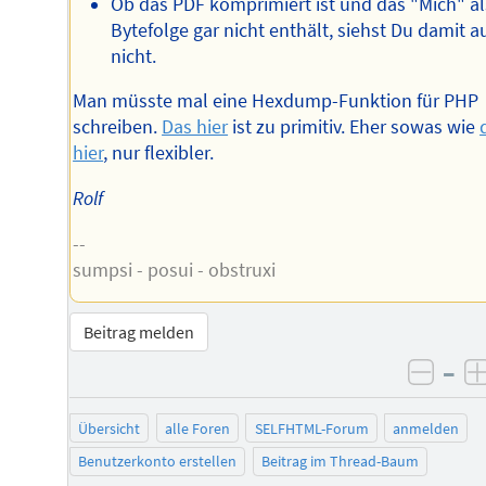
Ob das PDF komprimiert ist und das "Mich" al
Bytefolge gar nicht enthält, siehst Du damit a
nicht.
Man müsste mal eine Hexdump-Funktion für PHP
schreiben.
Das hier
ist zu primitiv. Eher sowas wie
hier
, nur flexibler.
Rolf
--
sumpsi - posui - obstruxi
Beitrag melden
–
negat
Übersicht
alle Foren
SELFHTML-Forum
anmelden
Benutzerkonto erstellen
Beitrag im Thread-Baum