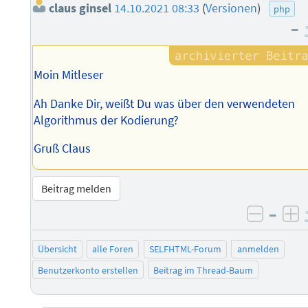
claus ginsel
14.10.2021 08:33
(
Versionen
)
php
–
Moin Mitleser
Ah Danke Dir, weißt Du was über den verwendeten
Algorithmus der Kodierung?
Gruß Claus
Beitrag melden
–
negati
po
Übersicht
alle Foren
SELFHTML-Forum
anmelden
Benutzerkonto erstellen
Beitrag im Thread-Baum