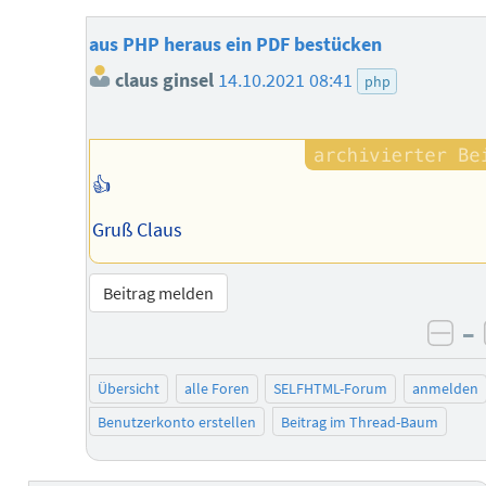
aus PHP heraus ein PDF bestücken
claus ginsel
14.10.2021 08:41
php
👍
Gruß Claus
Beitrag melden
–
neg
Übersicht
alle Foren
SELFHTML-Forum
anmelden
Benutzerkonto erstellen
Beitrag im Thread-Baum