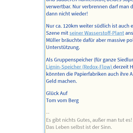
verwertbar. Nur verbrennen darf man 
dann nicht wieder!
Nur ca. 120km weiter südlich ist auch 
Szene mit
seiner Wasserstoff-Plant
ans
Müller bräuchte dafür aber massive pol
Unterstützung.
Als Gruppenspeicher (für ganze Siedl
Lignin-Speicher (Redox-Flow)
derzeit 
könnten die Papierfabriken auch ihre A
Geld machen.
Glück Auf
Tom vom Berg
--
Es gibt nichts Gutes, außer man tut es!
Das Leben selbst ist der Sinn.