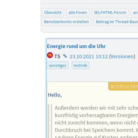
Übersicht
alle Foren
SELFHTML-Forum
an
Benutzerkonto erstellen
Beitrag im Thread-Ba
Energie rund um die Uhr
Homepage
TS
23.10.2021 10:12
(
Versionen
)
des
sonstiges
technik
Autors
Hello,
Außerdem werden wir mit sehr sc
kurzfristig vorhersagbaren Energie
nicht zurecht kommen, wenn nicht 
Durchbruch bei Speichern kommt. 
saubere Energie auf Kosten anderer