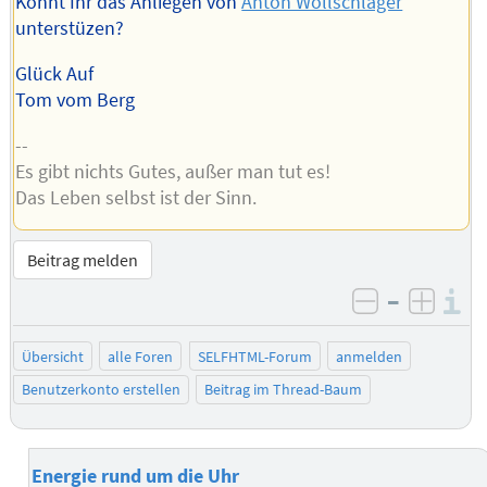
Könnt Ihr das Anliegen von
Anton Wollschläger
unterstüzen?
Glück Auf
Tom vom Berg
--
Es gibt nichts Gutes, außer man tut es!
Das Leben selbst ist der Sinn.
Beitrag melden
–
I
negativ be
posit
Übersicht
alle Foren
SELFHTML-Forum
anmelden
Benutzerkonto erstellen
Beitrag im Thread-Baum
Energie rund um die Uhr