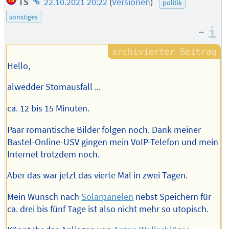
TS
22.10.2021 20:22
(
Versionen
)
politik
des
sonstiges
Autors
–
I
Hello,
alwedder Stomausfall ...
ca. 12 bis 15 Minuten.
Paar romantische Bilder folgen noch. Dank meiner
Bastel-Online-USV gingen mein VoIP-Telefon und mein
Internet trotzdem noch.
Aber das war jetzt das vierte Mal in zwei Tagen.
Mein Wunsch nach
Solarpanelen
nebst Speichern für
ca. drei bis fünf Tage ist also nicht mehr so utopisch.