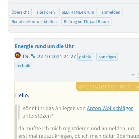
negativ b
posi
Übersicht
alle Foren
SELFHTML-Forum
anmelden
Benutzerkonto erstellen
Beitrag im Thread-Baum
Energie rund um die Uhr
Homepage
TS
22.10.2021 21:27
politik
sonstiges
des
technik
Autors
–
Hello,
Könnt Ihr das Anliegen von
Anton Wollschläger
unterstüzen?
da müßte ich mich registrieren und anmelden, um
erst mal rauszukriegen, ob ich mich dafür überhaup