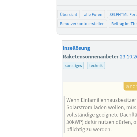
Übersicht
alle Foren
SELFHTML-For
Benutzerkonto erstellen
Beitrag im T
Insellösung
Raketensonnenanbeter
23.10.2
sonstiges
technik
Wenn Einfamilienhausbesitzer 
Solarstrom laden wollen, müss
vollständige geeignete Dachfl
30kWP) dafür nutzen dürfen, 
pflichtig zu werden.