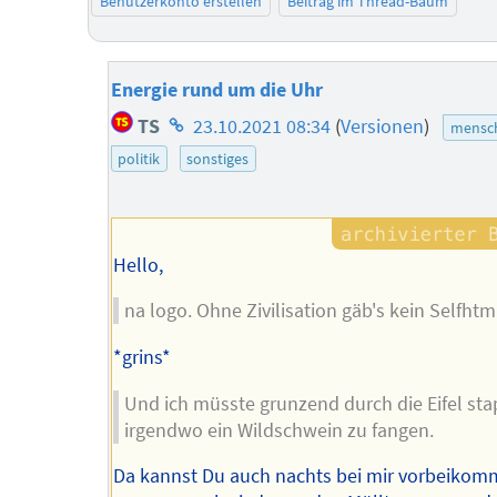
Benutzerkonto erstellen
Beitrag im Thread-Baum
Energie rund um die Uhr
Homepage
TS
23.10.2021 08:34
(
Versionen
)
mensch
des
politik
sonstiges
Autors
Hello,
na logo. Ohne Zivilisation gäb's kein Selfhtm
*grins*
Und ich müsste grunzend durch die Eifel st
irgendwo ein Wildschwein zu fangen.
Da kannst Du auch nachts bei mir vorbeikom