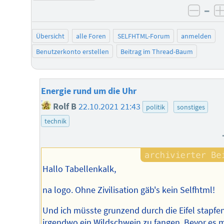
–
negat
Übersicht
alle Foren
SELFHTML-Forum
anmelden
Benutzerkonto erstellen
Beitrag im Thread-Baum
Energie rund um die Uhr
Rolf B
22.10.2021 21:43
politik
sonstiges
technik
Hallo Tabellenkalk,
na logo. Ohne Zivilisation gäb's kein Selfhtml!
Und ich müsste grunzend durch die Eifel stapfe
irgendwo ein Wildschwein zu fangen. Bevor es 