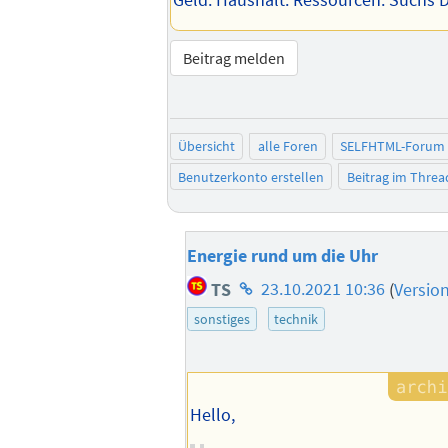
Geld. Haushalt. Ressourcen. Suchs D
Beitrag melden
Übersicht
alle Foren
SELFHTML-Forum
Benutzerkonto erstellen
Beitrag im Thre
Energie rund um die Uhr
Homepage
TS
23.10.2021 10:36
(
Versio
des
sonstiges
technik
Autors
Hello,