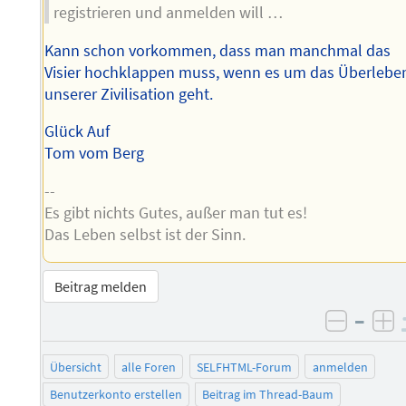
registrieren und anmelden will …
Kann schon vorkommen, dass man manchmal das
Visier hochklappen muss, wenn es um das Überlebe
unserer Zivilisation geht.
Glück Auf
Tom vom Berg
--
Es gibt nichts Gutes, außer man tut es!
Das Leben selbst ist der Sinn.
Beitrag melden
–
negati
po
Übersicht
alle Foren
SELFHTML-Forum
anmelden
Benutzerkonto erstellen
Beitrag im Thread-Baum