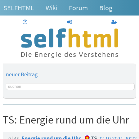
SELFHTML
Wiki
Forum
Blog
Hilfe
anmelden
Benutzerk
neuer Beitrag
Suchbegriff
TS:
Energie rund um die Uhr
Energie rund um die Uhr
TS
22.10.2021 20:22
0
45