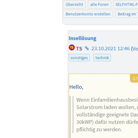
Übersicht
alle Foren
SELFHTML-
Benutzerkonto erstellen
Beitrag im
Insellösung
Homepage
TS
23.10.2021 12:46
(
Ve
des
sonstiges
technik
Autors
Hello,
Wenn Einfamilienhausbesit
Solarstrom laden wollen, 
vollständige geeignete Da
30kWP) dafür nutzen dürf
pflichtig zu werden.