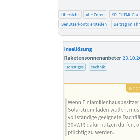
Übersicht
alle Foren
SELFHTML-For
Benutzerkonto erstellen
Beitrag im T
Insellösung
Raketensonnenanbeter
23.10.2
sonstiges
technik
Wenn Einfamilienhausbesitzer 
Solarstrom laden wollen, müss
vollständige geeignete Dachfl
30kWP) dafür nutzen dürfen, 
pflichtig zu werden.