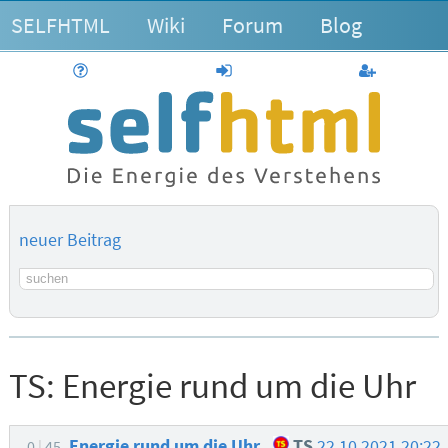
SELFHTML
Wiki
Forum
Blog
Hilfe
anmelden
Benutzerk
neuer Beitrag
Suchbegriff
TS:
Energie rund um die Uhr
Energie rund um die Uhr
TS
22.10.2021 20:22
0
45