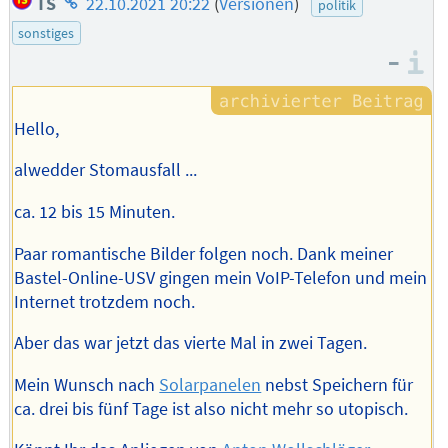
TS
22.10.2021 20:22
(
Versionen
)
politik
des
sonstiges
Autors
–
I
Hello,
alwedder Stomausfall ...
ca. 12 bis 15 Minuten.
Paar romantische Bilder folgen noch. Dank meiner
Bastel-Online-USV gingen mein VoIP-Telefon und mein
Internet trotzdem noch.
Aber das war jetzt das vierte Mal in zwei Tagen.
Mein Wunsch nach
Solarpanelen
nebst Speichern für
ca. drei bis fünf Tage ist also nicht mehr so utopisch.