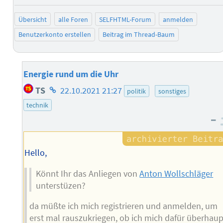
negativ b
posi
Übersicht
alle Foren
SELFHTML-Forum
anmelden
Benutzerkonto erstellen
Beitrag im Thread-Baum
Energie rund um die Uhr
Homepage
TS
22.10.2021 21:27
politik
sonstiges
des
technik
Autors
–
Hello,
Könnt Ihr das Anliegen von
Anton Wollschläger
unterstüzen?
da müßte ich mich registrieren und anmelden, um
erst mal rauszukriegen, ob ich mich dafür überhaup