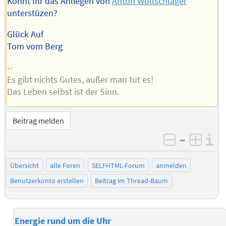
Könnt Ihr das Anliegen von
Anton Wollschläger
unterstüzen?
Glück Auf
Tom vom Berg
--
Es gibt nichts Gutes, außer man tut es!
Das Leben selbst ist der Sinn.
Beitrag melden
–
I
negativ be
posit
Übersicht
alle Foren
SELFHTML-Forum
anmelden
Benutzerkonto erstellen
Beitrag im Thread-Baum
Energie rund um die Uhr