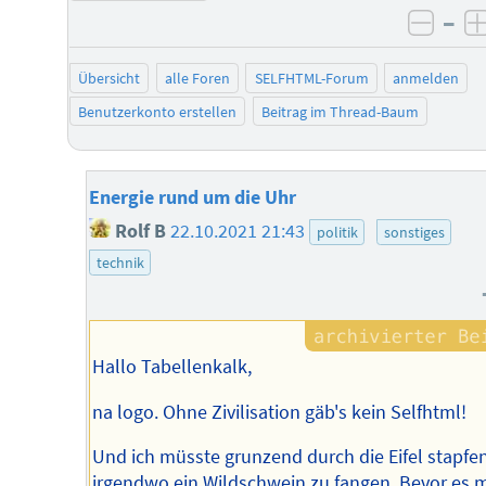
–
negat
Übersicht
alle Foren
SELFHTML-Forum
anmelden
Benutzerkonto erstellen
Beitrag im Thread-Baum
Energie rund um die Uhr
Rolf B
22.10.2021 21:43
politik
sonstiges
technik
Hallo Tabellenkalk,
na logo. Ohne Zivilisation gäb's kein Selfhtml!
Und ich müsste grunzend durch die Eifel stapfe
irgendwo ein Wildschwein zu fangen. Bevor es 