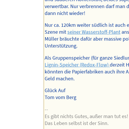
verwertbar. Nur verbrennen darf man 
dann nicht wieder!
Nur ca. 120km weiter südlich ist auch 
Szene mit
seiner Wasserstoff-Plant
ans
Müller bräuchte dafür aber massive pol
Unterstützung.
Als Gruppenspeicher (für ganze Siedl
Lignin-Speicher (Redox-Flow)
derzeit 
könnten die Papierfabriken auch ihre A
Geld machen.
Glück Auf
Tom vom Berg
--
Es gibt nichts Gutes, außer man tut es!
Das Leben selbst ist der Sinn.