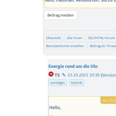
Geld. Haushalt. Ressourcen. Suchs D
Beitrag melden
Übersicht
alle Foren
SELFHTML-Forum
Benutzerkonto erstellen
Beitrag im Thre
Energie rund um die Uhr
Homepage
TS
23.10.2021 10:36
(
Versio
des
sonstiges
technik
Autors
Hello,