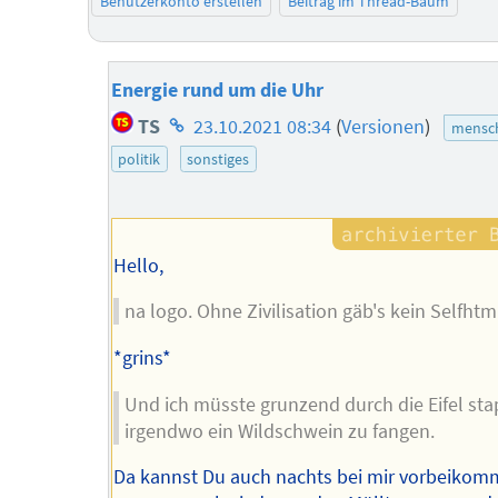
Benutzerkonto erstellen
Beitrag im Thread-Baum
Energie rund um die Uhr
Homepage
TS
23.10.2021 08:34
(
Versionen
)
mensch
des
politik
sonstiges
Autors
Hello,
na logo. Ohne Zivilisation gäb's kein Selfhtm
*grins*
Und ich müsste grunzend durch die Eifel st
irgendwo ein Wildschwein zu fangen.
Da kannst Du auch nachts bei mir vorbeikom