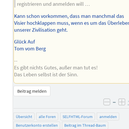
registrieren und anmelden will …
Kann schon vorkommen, dass man manchmal das
Visier hochklappen muss, wenn es um das Überlebe
unserer Zivilisation geht.
Glück Auf
Tom vom Berg
--
Es gibt nichts Gutes, außer man tut es!
Das Leben selbst ist der Sinn.
Beitrag melden
–
negati
po
Übersicht
alle Foren
SELFHTML-Forum
anmelden
Benutzerkonto erstellen
Beitrag im Thread-Baum