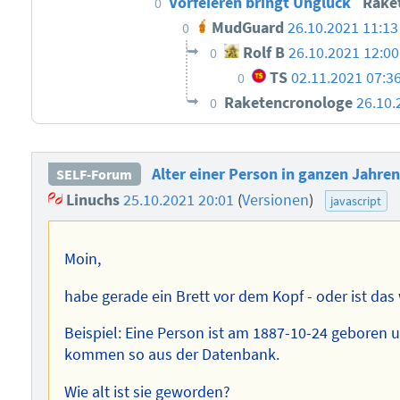
Vorfeieren bringt Unglück
Rake
0
MudGuard
26.10.2021 11:13
0
Rolf B
26.10.2021 12:00
0
TS
02.11.2021 07:3
0
Raketencronologe
26.10.
0
Alter einer Person in ganzen Jahren
SELF-Forum
Linuchs
25.10.2021 20:01
(
Versionen
)
javascript
Moin,
habe gerade ein Brett vor dem Kopf - oder ist das 
Beispiel: Eine Person ist am 1887-10-24 geboren
kommen so aus der Datenbank.
Wie alt ist sie geworden?