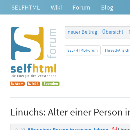
SELFHTML
Wiki
Forum
Blog
neuer Beitrag
Übersicht
SELFHTML-Forum
Thread-Ansich
Linuchs:
Alter einer Person 
Alter einer Person in ganzen Jahren
Linuc
0
37