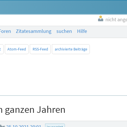
nicht ang
Foren
Zitatesammlung
suchen
Hilfe
t
Atom-Feed
RSS-Feed
archivierte Beiträge
in ganzen Jahren
hs
25.10.2021 20:01
javascript