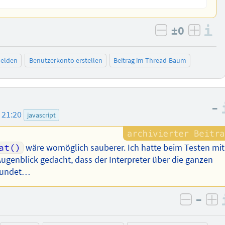
±0
I
negativ bew
posit
elden
Benutzerkonto erstellen
Beitrag im Thread-Baum
–
 21:20
javascript
at()
wäre womöglich sauberer. Ich hatte beim Testen mit
genblick gedacht, dass der Interpreter über die ganzen
 rundet…
–
negativ
po