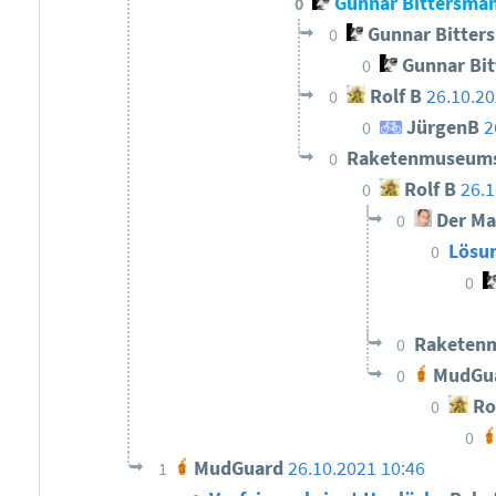
Gunnar Bittersma
0
Gunnar Bitter
0
Gunnar Bi
0
Rolf B
26.10.20
0
JürgenB
2
0
Raketenmuseum
0
Rolf B
26.1
0
Der Ma
0
Lösu
0
0
Raketen
0
MudGu
0
Ro
0
0
MudGuard
26.10.2021 10:46
1