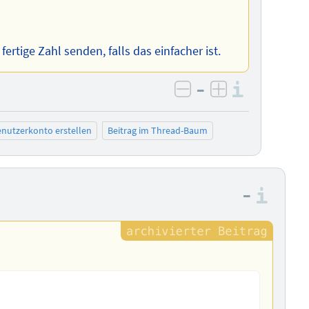
ertige Zahl senden, falls das einfacher ist.
–
Informa
negativ bewerten
positiv bewe
nutzerkonto erstellen
Beitrag im Thread-Baum
–
Info