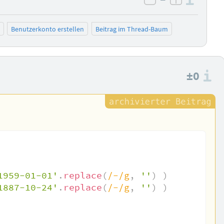
Info
negativ bewer
positiv b
Benutzerkonto erstellen
Beitrag im Thread-Baum
±0
I
1959-01-01'
.
replace
(
/
-
/
g
,
''
)
)
1887-10-24'
.
replace
(
/
-
/
g
,
''
)
)