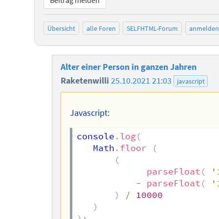
Beitrag melden
Übersicht
alle Foren
SELFHTML-Forum
anmelden
Alter einer Person in ganzen Jahren
Raketenwilli
25.10.2021 21:03
javascript
Javascript:
console
.
log
(
   Math
.
floor
(
(
parseFloat
(
'
-
parseFloat
(
'
)
/
10000
)
)
;