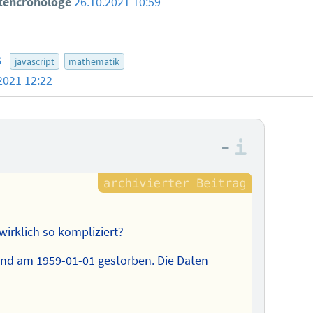
tencronologe
26.10.2021 10:59
6
javascript
mathematik
2021 12:22
–
Informa
wirklich so kompliziert?
 und am 1959-01-01 gestorben. Die Daten