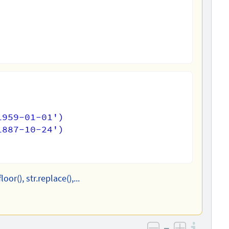
959-01-01')

887-10-24')

r(), str.replace(),...
–