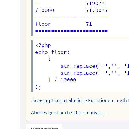
-=              719077

/10000          71.9077

-----------------------

floor           71

<?php

echo floor(

    ( 

        str_replace('-','', '1
      - str_replace('-','', '1
    ) / 10000

Javascript kennt ähnliche Funktionen: math.floo
Aber es geht auch schon in mysql ...