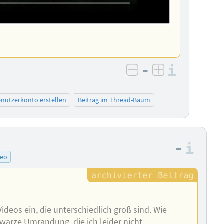
–
Informa
negativ bewerten
positiv bewe
nutzerkonto erstellen
Beitrag im Thread-Baum
–
Info
deo
Videos ein, die unterschiedlich groß sind. Wie
warze Umrandung, die ich leider nicht