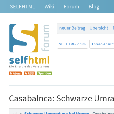
SELFHTML
Wiki
Forum
Blog
neuer Beitrag
Übersicht
SELFHTML-Forum
Thread-Ansich
Casabalnca:
Schwarze Umra
Schwarze Umrandung bei iframe
Casabalnc
0
10