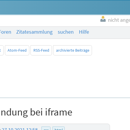
nicht ang
Foren
Zitatesammlung
suchen
Hilfe
t
Atom-Feed
RSS-Feed
archivierte Beiträge
ndung bei iframe
a
27.10.2021 12:58
css
html