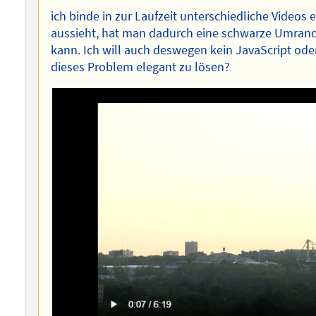
ich binde in zur Laufzeit unterschiedliche Videos 
aussieht, hat man dadurch eine schwarze Umrand
kann. Ich will auch deswegen kein JavaScript oder
dieses Problem elegant zu lösen?