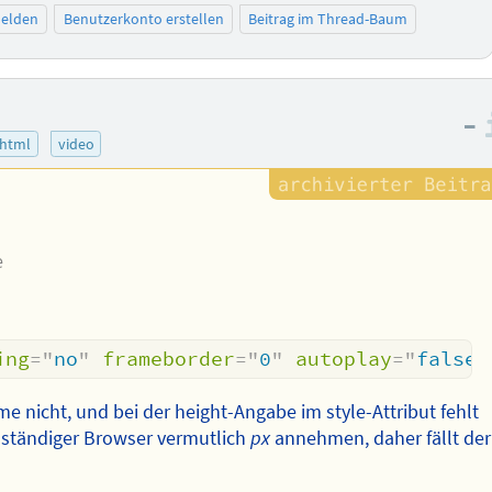
elden
Benutzerkonto erstellen
Beitrag im Thread-Baum
–
html
video
e
ing
=
"
no
"
frameborder
=
"
0
"
autoplay
=
"
false
"
ame nicht, und bei der height-Angabe im style-Attribut fehlt
anständiger Browser vermutlich
px
annehmen, daher fällt der