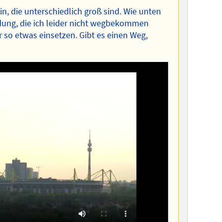
ein, die unterschiedlich groß sind. Wie unten
ung, die ich leider nicht wegbekommen
 so etwas einsetzen. Gibt es einen Weg,