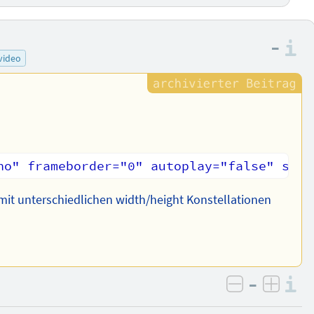
–
I
video
mit unterschiedlichen width/height Konstellationen
–
I
negativ be
posit