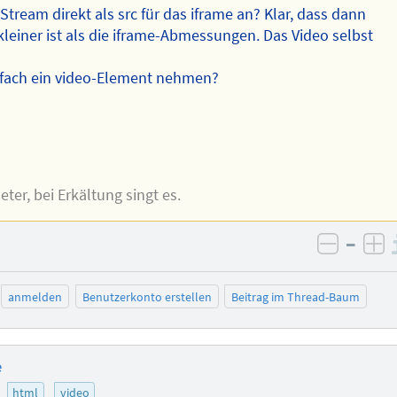
tream direkt als src für das iframe an? Klar, dass dann
leiner ist als die iframe-Abmessungen. Das Video selbst
nfach ein video-Element nehmen?
er, bei Erkältung singt es.
–
negativ
po
anmelden
Benutzerkonto erstellen
Beitrag im Thread-Baum
e
html
video