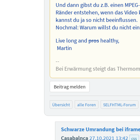
Und dann gibst du z.B. einen MPEG-S
Ränder entstehen, wenn das Video k
kannst du ja so nicht beeinflussen.
Nochmal: Warum willst du nicht ei
Live long and
pros
healthy,
Martin
--
Bei Erwärmung steigt das Thermomet
Beitrag melden
Übersicht
alle Foren
SELFHTML-Forum
Schwarze Umrandung bei ifram
Casabalnca
27.10.2021 13:42
css