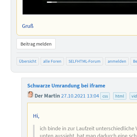
Gruß
Beitrag melden
Übersicht
alle Foren
SELFHTML-Forum
anmelden
Be
Schwarze Umrandung bei iframe
Der Martin
27.10.2021 13:04
css
html
vi
Hi,
ich binde in zur Laufzeit unterschiedliche 
unten aussieht, hat man dadurch eine sch