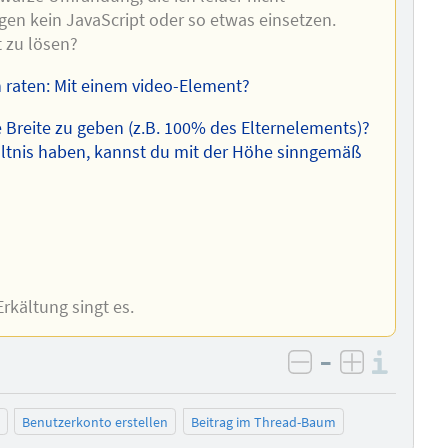
n kein JavaScript oder so etwas einsetzen.
t zu lösen?
h raten: Mit einem video-Element?
 Breite zu geben (z.B. 100% des Elternelements)?
ältnis haben, kannst du mit der Höhe sinngemäß
rkältung singt es.
–
Info
negativ bewer
positiv b
Benutzerkonto erstellen
Beitrag im Thread-Baum