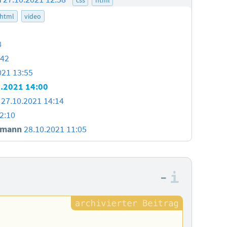
html
video
8
:42
021 13:55
.2021 14:00
27.10.2021 14:14
2:10
smann
28.10.2021 11:05
–
Informa