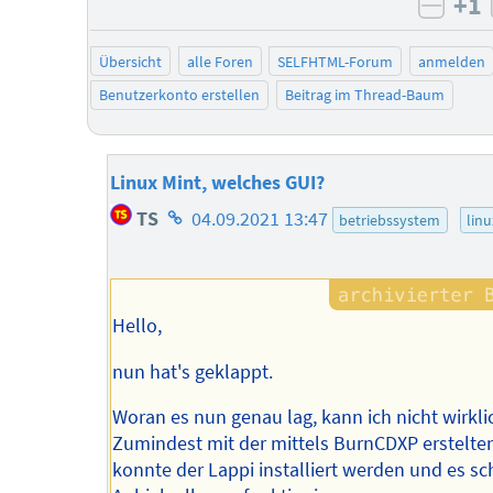
+1
negat
Übersicht
alle Foren
SELFHTML-Forum
anmelden
Benutzerkonto erstellen
Beitrag im Thread-Baum
Linux Mint, welches GUI?
Homepage
TS
04.09.2021 13:47
betriebssystem
linu
des
Autors
Hello,
nun hat's geklappt.
Woran es nun genau lag, kann ich nicht wirkli
Zumindest mit der mittels BurnCDXP erstelte
konnte der Lappi installiert werden und es sc