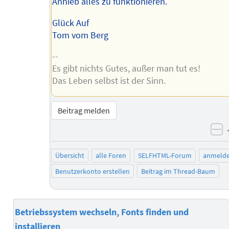
Anhieb alles zu funktionieren.
Glück Auf
Tom vom Berg
--
Es gibt nichts Gutes, außer man tut es!
Das Leben selbst ist der Sinn.
Beitrag melden
ne
Übersicht
alle Foren
SELFHTML-Forum
anmeld
Benutzerkonto erstellen
Beitrag im Thread-Baum
Betriebssystem wechseln, Fonts finden und
installieren