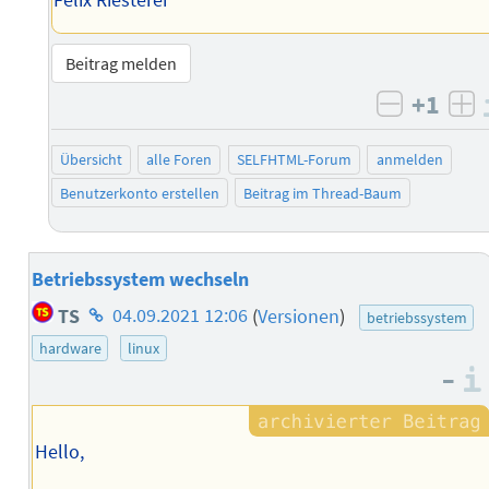
Felix Riesterer
Beitrag melden
+1
negativ 
po
Übersicht
alle Foren
SELFHTML-Forum
anmelden
Benutzerkonto erstellen
Beitrag im Thread-Baum
Betriebssystem wechseln
Homepage
TS
04.09.2021 12:06
(
Versionen
)
betriebssystem
des
hardware
linux
Autors
–
Hello,