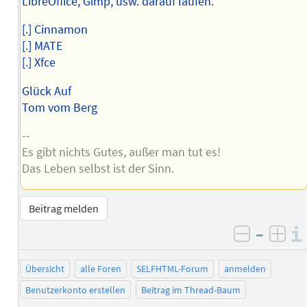
LibreOffice, Gimp, usw. darauf laufen.
[.] Cinnamon
[.] MATE
[.] Xfce
Glück Auf
Tom vom Berg
--
Es gibt nichts Gutes, außer man tut es!
Das Leben selbst ist der Sinn.
Beitrag melden
–
negativ 
posi
Übersicht
alle Foren
SELFHTML-Forum
anmelden
Benutzerkonto erstellen
Beitrag im Thread-Baum