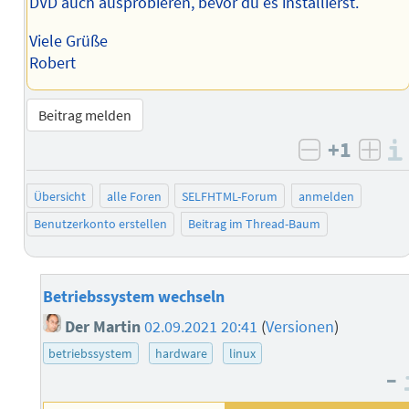
DVD auch ausprobieren, bevor du es installierst.
Viele Grüße
Robert
Beitrag melden
+1
negativ b
posi
Übersicht
alle Foren
SELFHTML-Forum
anmelden
Benutzerkonto erstellen
Beitrag im Thread-Baum
Betriebssystem wechseln
Der Martin
02.09.2021 20:41
(
Versionen
)
betriebssystem
hardware
linux
–