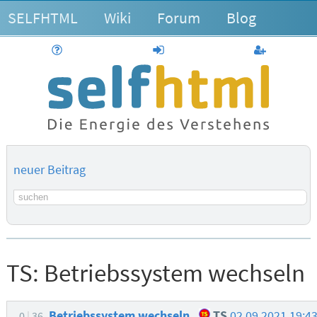
SELFHTML
Wiki
Forum
Blog
Hilfe
anmelden
Benutzerk
neuer Beitrag
Suchbegriff
TS:
Betriebssystem wechseln
Betriebssystem wechseln
TS
02.09.2021 19:4
0
36