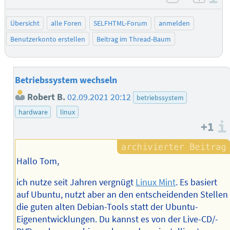
negativ be
posit
Übersicht
alle Foren
SELFHTML-Forum
anmelden
Benutzerkonto erstellen
Beitrag im Thread-Baum
Betriebssystem wechseln
Robert B.
02.09.2021 20:12
betriebssystem
hardware
linux
+1
Hallo Tom,
ich nutze seit Jahren vergnügt
Linux Mint
. Es basiert
auf Ubuntu, nutzt aber an den entscheidenden Stellen
die guten alten Debian-Tools statt der Ubuntu-
Eigenentwicklungen. Du kannst es von der Live-CD/-