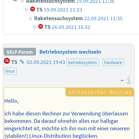
Raketensuchsystem
19.09.2021 11:36
0
TS
19.09.2021 21:23
0
Raketensuchsystem
22.09.2021 11:35
0
TS
26.09.2021 16:32
0
Betriebssystem wechseln
SELF-Forum
Homepage
TS
02.09.2021 19:43
betriebssystem
hardware
des
linux
Autors
–
I
Hello,
ich habe diesen Rechner zur Verwendung überlassen
bekommen. Da darauf ohnehin alles nur halbgar
eingerichtet ist, möchte ich ihn nun mit einer neueren
(stabilen!) Linux-Distribution beglücken.