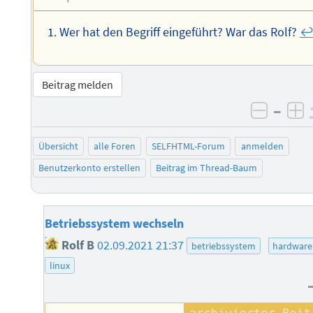
Wer hat den Begriff eingeführt? War das Rolf?
↩
Beitrag melden
–
negati
po
Übersicht
alle Foren
SELFHTML-Forum
anmelden
Benutzerkonto erstellen
Beitrag im Thread-Baum
Betriebssystem wechseln
Rolf B
02.09.2021 21:37
betriebssystem
hardware
linux