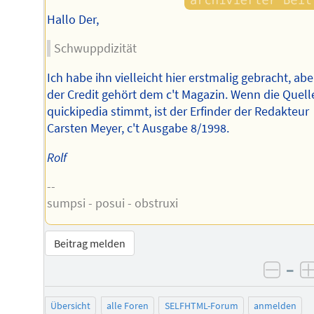
Hallo Der,
Schwuppdizität
Ich habe ihn vielleicht hier erstmalig gebracht, abe
der Credit gehört dem c't Magazin. Wenn die Quell
quickipedia stimmt, ist der Erfinder der Redakteur
Carsten Meyer, c't Ausgabe 8/1998.
Rolf
--
sumpsi - posui - obstruxi
Beitrag melden
–
negat
Übersicht
alle Foren
SELFHTML-Forum
anmelden