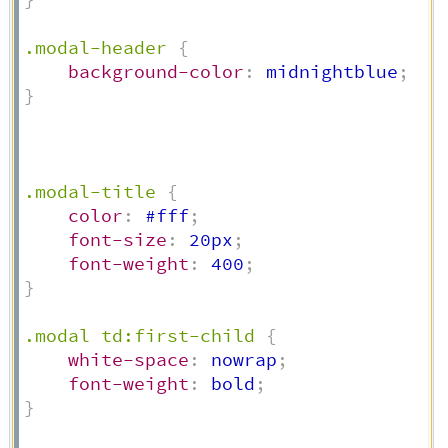
.modal-header
{
background-color
:
 midnightblue
;
}
.modal-title
{
color
:
 #fff
;
font-size
:
 20px
;
font-weight
:
 400
;
}
.modal td:first-child
{
white-space
:
 nowrap
;
font-weight
:
 bold
;
}