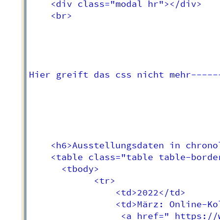
    <div class="modal hr"></div>

    <br>

Hier greift das css nicht mehr-----
    <h6>Ausstellungsdaten in chrono
    <table class="table table-border
      <tbody>

            <tr>

                <td>2022</td>

                <td>März: Online-Ko
                 <a href=" https://