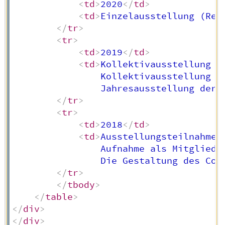
<
td
>
2020
</
td
>
<
td
>
Einzelausstellung (Ret
</
tr
>
<
tr
>
<
td
>
2019
</
td
>
<
td
>
Kollektivausstellung i
                Kollektivausstellung i
                Jahresausstellung der 
</
tr
>
<
tr
>
<
td
>
2018
</
td
>
<
td
>
Ausstellungsteilnahme 
                Aufnahme als Mitglied 
                Die Gestaltung des Cov
</
tr
>
</
tbody
>
</
table
>
</
div
>
</
div
>