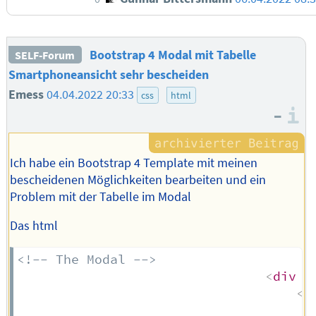
Bootstrap 4 Modal mit Tabelle
SELF-Forum
Smartphoneansicht sehr bescheiden
Emess
04.04.2022 20:33
css
html
–
I
Ich habe ein Bootstrap 4 Template mit meinen
bescheidenen Möglichkeiten bearbeiten und ein
Problem mit der Tabelle im Modal
Das html
<!-- The Modal -->
<
div
c
<
d