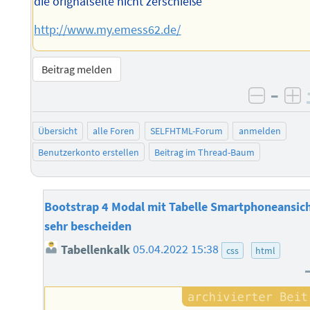
die orignalseite nicht zerschieße
http://www.my.emess62.de/
Beitrag melden
–
negati
po
Übersicht
alle Foren
SELFHTML-Forum
anmelden
Benutzerkonto erstellen
Beitrag im Thread-Baum
Bootstrap 4 Modal mit Tabelle Smartphoneansic
sehr bescheiden
Tabellenkalk
05.04.2022 15:38
css
html