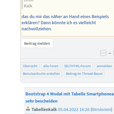
Kalk
das du mir das näher an Hand eines Beispiels
erklären? Dann könnte ich es vielleicht
nachvollziehen.
Beitrag melden
–
neg
Übersicht
alle Foren
SELFHTML-Forum
anmelden
Benutzerkonto erstellen
Beitrag im Thread-Baum
Bootstrap 4 Modal mit Tabelle Smartphonea
sehr bescheiden
Tabellenkalk
05.04.2022 16:26
(
Versionen
)