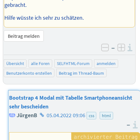
gebracht.
Hilfe wüsste ich sehr zu schätzen.
Beitrag melden
–
I
negativ be
posit
Übersicht
alle Foren
SELFHTML-Forum
anmelden
Benutzerkonto erstellen
Beitrag im Thread-Baum
Bootstrap 4 Modal mit Tabelle Smartphoneansicht
sehr bescheiden
Homepage
JürgenB
05.04.2022 09:06
css
html
–
des
Autors