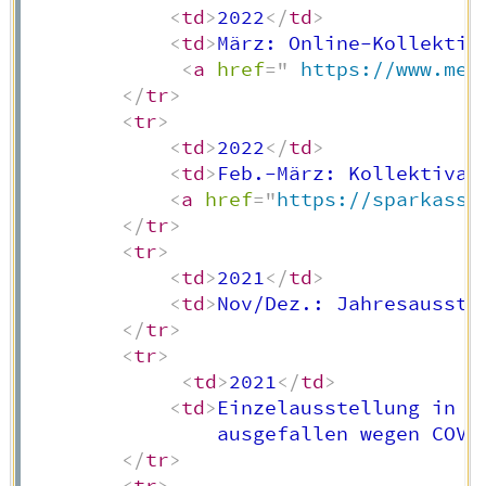
<
td
>
2022
</
td
>
<
td
>
März: Online-Kollektiv
<
a
href
=
"
 https://www.mei
</
tr
>
<
tr
>
<
td
>
2022
</
td
>
<
td
>
Feb.-März: Kollektivau
<
a
href
=
"
https://sparkasse
</
tr
>
<
tr
>
<
td
>
2021
</
td
>
<
td
>
Nov/Dez.: Jahresausste
</
tr
>
<
tr
>
<
td
>
2021
</
td
>
<
td
>
Einzelausstellung in d
                ausgefallen wegen COVI
</
tr
>