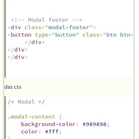
<!-- Modal footer -->
<
div
class
=
"
modal-footer
"
>
<
button
type
=
"
button
"
class
=
"
btn btn-d
</
div
>
</
div
>
</
div
>
das css
/* Modal */
.modal-content
{
background-color
:
 #989898
;
color
:
 #fff
;
}