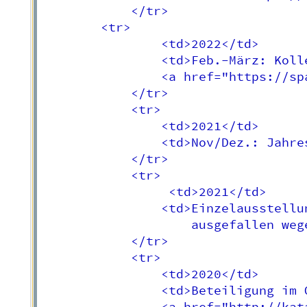
            </tr>

        <tr>

                <td>2022</td>

                <td>Feb.-März: Koll
                <a href="https://sp
            </tr>

            <tr>

                <td>2021</td>

                <td>Nov/Dez.: Jahre
            </tr>

            <tr>

                 <td>2021</td>

                <td>Einzelausstellu
                    ausgefallen wege
            </tr>

            <tr>

                <td>2020</td>

                <td>Beteiligung im 