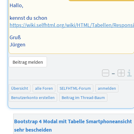
Hallo,
kennst du schon
https://wiki.selfhtml.org/wiki/HTML/Tabellen/Respons
Gruß
Jürgen
Beitrag melden
–
negativ 
posi
Übersicht
alle Foren
SELFHTML-Forum
anmelden
Benutzerkonto erstellen
Beitrag im Thread-Baum
Bootstrap 4 Modal mit Tabelle Smartphoneansicht
sehr bescheiden