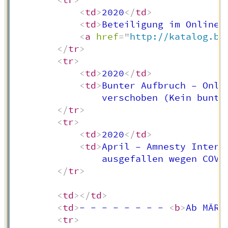
<
tr
>
<
td
>
2020
</
td
>
<
td
>
Beteiligung im Online-
<
a
href
=
"
http://katalog.bb
</
tr
>
<
tr
>
<
td
>
2020
</
td
>
<
td
>
Bunter Aufbruch – Onli
                verschoben (Kein bunte
</
tr
>
<
tr
>
<
td
>
2020
</
td
>
<
td
>
April – Amnesty Intern
                ausgefallen wegen COVI
</
tr
>
<
td
>
</
td
>
<
td
>
- - - - - - - - 
<
b
>
Ab MÄRZ
<
tr
>