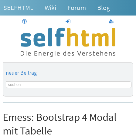
SELFHTML
Wiki
Forum
Blog
Hilfe
anmelden
Benutzerk
neuer Beitrag
Suchbegriff
Emess:
Bootstrap 4 Modal
mit Tabelle