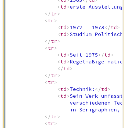
<
td
>
1965
</
td
>
<
td
>
erste Ausstellung 
</
tr
>
<
tr
>
<
td
>
1972 – 1978
</
td
>
<
td
>
Studium Politische
</
tr
>
<
tr
>
<
td
>
Seit 1975
</
td
>
<
td
>
Regelmäßige nation
</
td
>
</
tr
>
<
tr
>
<
td
>
Technik:
</
td
>
<
td
>
Sein Werk umfasst 
                    verschiedenen Tech
                    in Serigraphien, S
</
tr
>
<
tr
>