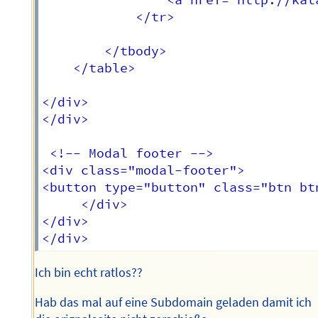
                <a href="http://kat
            </tr>

        </tbody>

    </table>

</div>

</div>

 <!-- Modal footer -->

<div class="modal-footer">

<button type="button" class="btn bt
     </div>

</div>

Ich bin echt ratlos??
Hab das mal auf eine Subdomain geladen damit ich