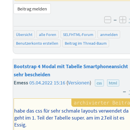
Beitrag melden
–
negati
po
Übersicht
alle Foren
SELFHTML-Forum
anmelden
Benutzerkonto erstellen
Beitrag im Thread-Baum
Bootstrap 4 Modal mit Tabelle Smartphoneansicht
sehr bescheiden
Emess
05.04.2022 15:16
(
Versionen
)
css
html
–
habe das css für sehr schmale layouts verwendet da
geht im 1. Teil der Tabelle super. am im 2.Teil ist es
Essig.