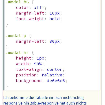
.modal h6
{
color
:
 #fff
;
margin-left
:
 10px
;
font-weight
:
 bold
;
}
.modal p
{
margin-left
:
 30px
;
}
.modal hr
{
height
:
 1px
;
width
:
 90%
;
text-align
:
 center
;
position
:
 relative
;
background
:
 #e6e6e6
;
}
Ich bekomme die Tabelle einfach nicht richtig
responsive hin .table-responive hat auch nichts