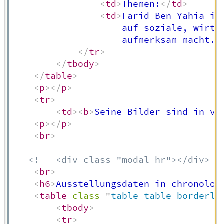
<
td
>
Themen:
</
td
>
<
td
>
Farid Ben Yahia is
                    auf soziale, wirtsc
                    aufmerksam macht.
<
</
tr
>
</
tbody
>
</
table
>
<
p
>
</
p
>
<
tr
>
<
td
>
<
b
>
Seine Bilder sind in ve
<
p
>
</
p
>
<
br
>
<!-- <div class="modal hr"></div> !
<
br
>
<
h6
>
Ausstellungsdaten in chronolog
<
table
class
=
"
table table-borderle
<
tbody
>
<
tr
>