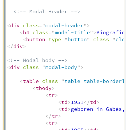
<!-- Modal Header -->
<
div
class
=
"
modal-header
"
>
<
h4
class
=
"
modal-title
"
>
Biografie:
<
button
type
=
"
button
"
class
=
"
clos
</
div
>
<!-- Modal body -->
<
div
class
=
"
modal-body
"
>
<
table
class
=
"
table table-borderle
<
tbody
>
<
tr
>
<
td
>
1951
</
td
>
<
td
>
geboren in Gabès, 
</
tr
>
<
tr
>