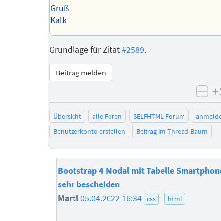
Gruß
Kalk
Grundlage für Zitat
#2589
.
Beitrag melden
+
neg
Übersicht
alle Foren
SELFHTML-Forum
anmeld
Benutzerkonto erstellen
Beitrag im Thread-Baum
Bootstrap 4 Modal mit Tabelle Smartphon
sehr bescheiden
Martl
05.04.2022 16:34
css
html