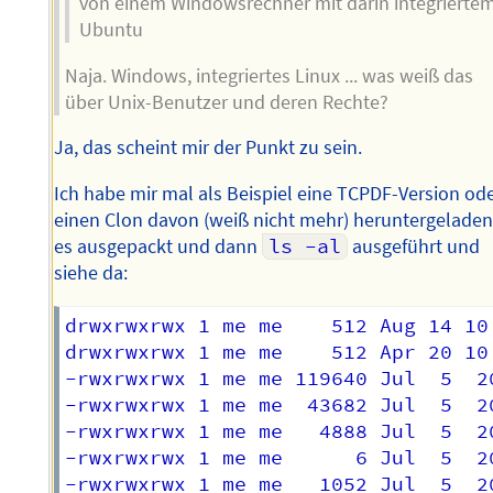
von einem Windowsrechner mit darin integrierte
Ubuntu
Naja. Windows, integriertes Linux ... was weiß das
über Unix-Benutzer und deren Rechte?
Ja, das scheint mir der Punkt zu sein.
Ich habe mir mal als Beispiel eine TCPDF-Version od
einen Clon davon (weiß nicht mehr) heruntergeladen
es ausgepackt und dann
ls -al
ausgeführt und
siehe da:
drwxrwxrwx 1 me me    512 Aug 14 10:
drwxrwxrwx 1 me me    512 Apr 20 10:
-rwxrwxrwx 1 me me 119640 Jul  5  20
-rwxrwxrwx 1 me me  43682 Jul  5  20
-rwxrwxrwx 1 me me   4888 Jul  5  20
-rwxrwxrwx 1 me me      6 Jul  5  20
-rwxrwxrwx 1 me me   1052 Jul  5  20