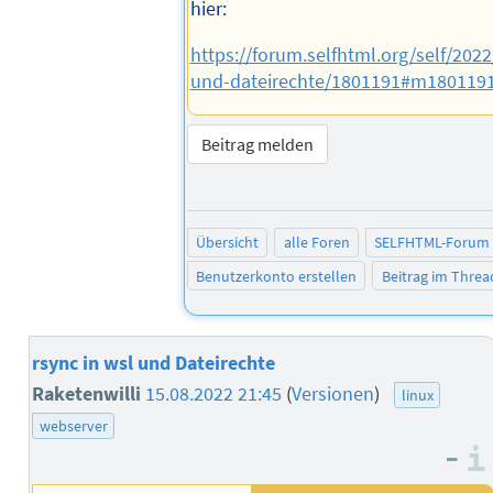
hier:
https://forum.selfhtml.org/self/202
und-dateirechte/1801191#m180119
Beitrag melden
Übersicht
alle Foren
SELFHTML-Forum
Benutzerkonto erstellen
Beitrag im Thre
rsync in wsl und Dateirechte
Raketenwilli
15.08.2022 21:45
(
Versionen
)
linux
webserver
–