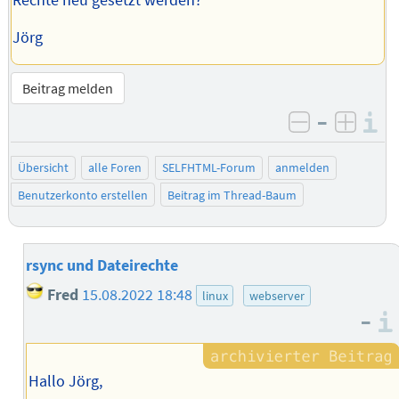
Rechte neu gesetzt werden?
Jörg
Beitrag melden
–
I
negativ be
posit
Übersicht
alle Foren
SELFHTML-Forum
anmelden
Benutzerkonto erstellen
Beitrag im Thread-Baum
rsync und Dateirechte
Fred
15.08.2022 18:48
linux
webserver
–
Hallo Jörg,