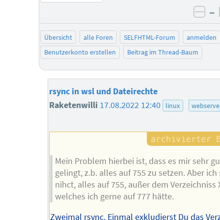
–
neg
Übersicht
alle Foren
SELFHTML-Forum
anmelden
Benutzerkonto erstellen
Beitrag im Thread-Baum
rsync in wsl und Dateirechte
Raketenwilli
17.08.2022 12:40
linux
webserve
Mein Problem hierbei ist, dass es mir sehr gu
gelingt, z.b. alles auf 755 zu setzen. Aber ich
nihct, alles auf 755, außer dem Verzeichniss 
welches ich gerne auf 777 hätte.
Zweimal rsync. Einmal exkludierst Du das Verz