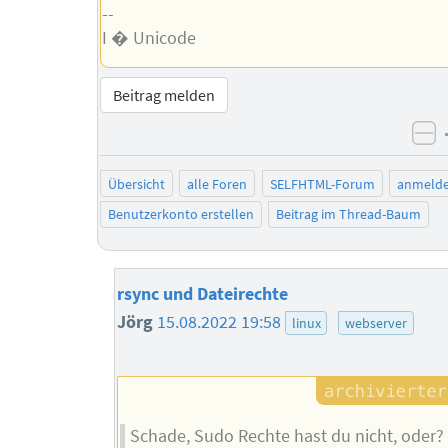
--
I � Unicode
Beitrag melden
ne
Übersicht
alle Foren
SELFHTML-Forum
anmeld
Benutzerkonto erstellen
Beitrag im Thread-Baum
rsync und Dateirechte
Jörg
15.08.2022 19:58
linux
webserver
Schade, Sudo Rechte hast du nicht, oder?