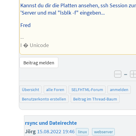
Kannst du dir die Platten ansehen, ssh Session z
'Server und mal "lsblk -f" eingeben...
Fred
--
I � Unicode
Beitrag melden
–
negat
Übersicht
alle Foren
SELFHTML-Forum
anmelden
Benutzerkonto erstellen
Beitrag im Thread-Baum
rsync und Dateirechte
Jörg
15.08.2022 19:46
linux
webserver