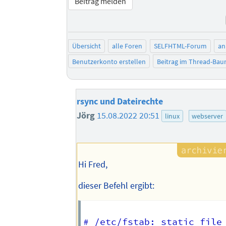
Beitrag melden
Übersicht
alle Foren
SELFHTML-Forum
an
Benutzerkonto erstellen
Beitrag im Thread-Ba
rsync und Dateirechte
Jörg
15.08.2022 20:51
linux
webserver
Hi Fred,
dieser Befehl ergibt:
# /etc/fstab: static file 