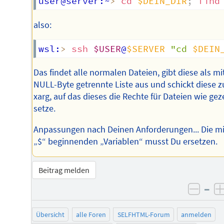
user@server:~
>
cd
$DEIN_DIR
;
find
also:
wsl:
>
ssh
$USER
@
$SERVER
"cd 
$DEIN
Das findet alle normalen Dateien, gibt diese als mi
NULL-Byte getrennte Liste aus und schickt diese z
xarg, auf das dieses die Rechte für Dateien wie gez
setze.
Anpassungen nach Deinen Anforderungen... Die mi
„$“ beginnenden „Variablen“ musst Du ersetzen.
Beitrag melden
–
negat
Übersicht
alle Foren
SELFHTML-Forum
anmelden