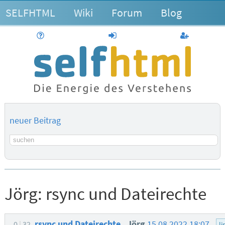
SELFHTML
Wiki
Forum
Blog
Hilfe
anmelden
Benutzerk
neuer Beitrag
Suchbegriff
Jörg:
rsync und Dateirechte
rsync und Dateirechte
Jörg
15.08.2022 18:07
0
32
li