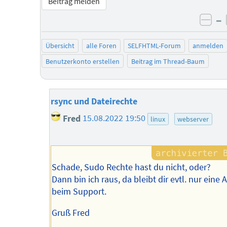
Beitrag melden
–
neg
Übersicht
alle Foren
SELFHTML-Forum
anmelden
Benutzerkonto erstellen
Beitrag im Thread-Baum
rsync und Dateirechte
Fred
15.08.2022 19:50
linux
webserver
Schade, Sudo Rechte hast du nicht, oder?
Dann bin ich raus, da bleibt dir evtl. nur eine 
beim Support.
Gruß Fred