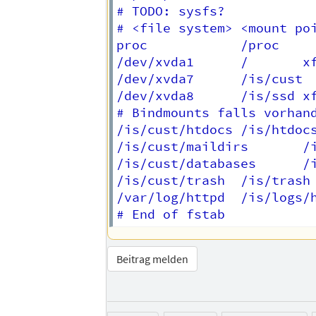
# TODO: sysfs?

# <file system> <mount poi
proc            /proc     
/dev/xvda1      /       xf
/dev/xvda7      /is/cust  
/dev/xvda8      /is/ssd xf
# Bindmounts falls vorhand
/is/cust/htdocs /is/htdocs
/is/cust/maildirs       /i
/is/cust/databases      /i
/is/cust/trash  /is/trash 
/var/log/httpd  /is/logs/h
Beitrag melden