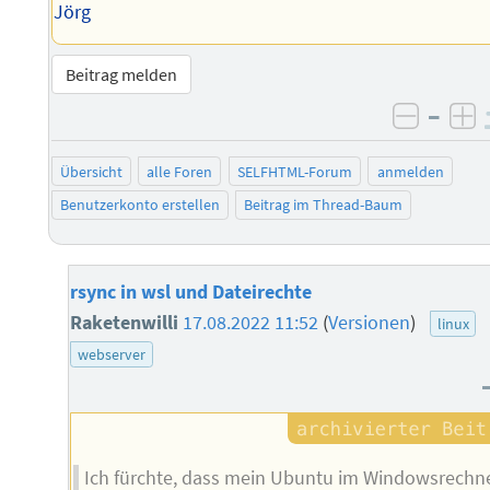
Jörg
Beitrag melden
–
negati
po
Übersicht
alle Foren
SELFHTML-Forum
anmelden
Benutzerkonto erstellen
Beitrag im Thread-Baum
rsync in wsl und Dateirechte
Raketenwilli
17.08.2022 11:52
(
Versionen
)
linux
webserver
Ich fürchte, dass mein Ubuntu im Windowsrechn