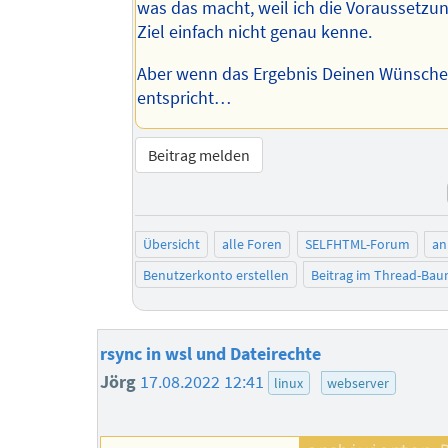
was das macht, weil ich die Voraussetzu
Ziel einfach nicht genau kenne.
Aber wenn das Ergebnis Deinen Wünsch
entspricht…
Beitrag melden
Übersicht
alle Foren
SELFHTML-Forum
an
Benutzerkonto erstellen
Beitrag im Thread-Ba
rsync in wsl und Dateirechte
Jörg
17.08.2022 12:41
linux
webserver