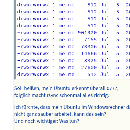
drwxrwxrwx 1 me me    512 Jul  5  20
drwxrwxrwx 1 me me    512 Jul  5  20
drwxrwxrwx 1 me me    512 Jul  5  20
drwxrwxrwx 1 me me    512 Jul  5  20
-rwxrwxrwx 1 me me 901920 Jul  5  20
-rwxrwxrwx 1 me me   7155 Jul  5  2
-rwxrwxrwx 1 me me  73306 Jul  5  2
-rwxrwxrwx 1 me me  14666 Jul  5  2
-rwxrwxrwx 1 me me   3325 Jul  5  2
-rwxrwxrwx 1 me me  27600 Jul  5  2
Soll heißen, mein Ubuntu erkennt überall 0777,
folglich macht rsync schonmal alles richtig.
Ich fürchte, dass mein Ubuntu im Windowsrechner d
nicht ganz sauber arbeitet, kann das sein?
Und noch wichtiger: Was tun?