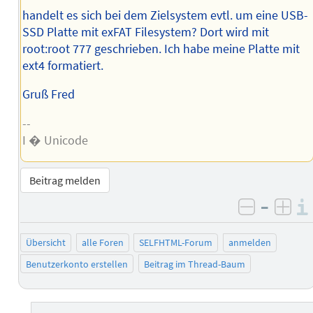
handelt es sich bei dem Zielsystem evtl. um eine USB-
SSD Platte mit exFAT Filesystem? Dort wird mit
root:root 777 geschrieben. Ich habe meine Platte mit
ext4 formatiert.
Gruß Fred
--
I � Unicode
Beitrag melden
–
negativ 
posi
Übersicht
alle Foren
SELFHTML-Forum
anmelden
Benutzerkonto erstellen
Beitrag im Thread-Baum