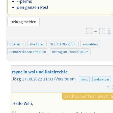
--perms
den ganzen Rest
Beitrag melden
–
negativ 
posi
Übersicht
alle Foren
SELFHTML-Forum
anmelden
Benutzerkonto erstellen
Beitrag im Thread-Baum
rsync in wsl und Dateirechte
Jörg
17.08.2022 11:33
(
Versionen
)
linux
webserver
–
Hallo Willi,