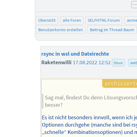
Übersicht
alle Foren
SELFHTML-Forum
anme
Benutzerkonto erstellen
Beitrag im Thread-Baum
rsync in wsl und Dateirechte
Raketenwilli
17.08.2022 12:52
linux
web
Sag mal, findest Du denn Lösungsvorsch
besser?
Es ist nicht besonders innvoll, wenn ich je
Optionen durchgehe (manche sind bei rs
„schnelle“ Kombinationsoptionen) und m