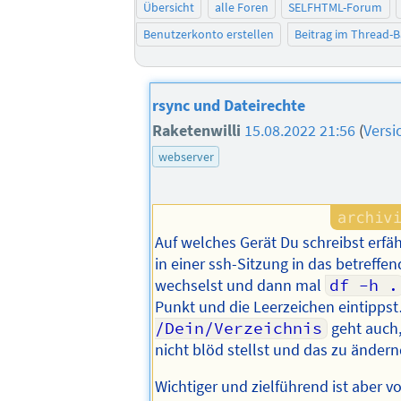
Übersicht
alle Foren
SELFHTML-Forum
Benutzerkonto erstellen
Beitrag im Thread-
rsync und Dateirechte
Raketenwilli
15.08.2022 21:56
(
Versi
webserver
Auf welches Gerät Du schreibst erfä
in einer ssh-Sitzung in das betreffen
wechselst und dann mal
df -h .
Punkt und die Leerzeichen eintipp
/Dein/Verzeichnis
geht auch
nicht blöd stellst und das zu ändern
Wichtiger und zielführend ist aber v