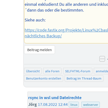
einmal exkludierst Du alle anderen und inklud
´dann das oder die bestimmten.
Siehe auch:
https://code.fastix.org/Projekte/Linux%2Cb
nächtliches Backup/
Beitrag melden
ne
Übersicht
alle Foren
SELFHTML-Forum
anmeld
Benutzerkonto erstellen
Beitrag im Thread-Baum
rsync in wsl und Dateirechte
Jörg
17.08.2022 12:44
linux
webserver