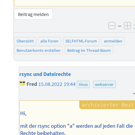
Beitrag melden
–
negati
po
Übersicht
alle Foren
SELFHTML-Forum
anmelden
Benutzerkonto erstellen
Beitrag im Thread-Baum
rsync und Dateirechte
Fred
15.08.2022 19:44
linux
webserver
Hi,
mit der rsync option "a" werden auf jeden Fall die
Rechte beibehalten.