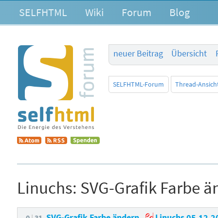
SELFHTML
Wiki
Forum
Blog
neuer Beitrag
Übersicht
SELFHTML-Forum
Thread-Ansich
Linuchs:
SVG-Grafik Farbe ä
SVG-Grafik Farbe ändern
Linuchs
05.12.2
0
31