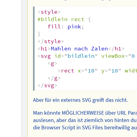
<
style
>
#bildlein rect
{
fill
:
 pink
;
}
</
style
>
<
h1
>
Mahlen nach Zalen
</
h1
>
<
svg
id
=
"
bildlein
"
viewBox
=
"
0
<
g
>
<
rect
x
=
"
10
"
y
=
"
10
"
wid
</
g
>
</
svg
>
Aber für ein externes SVG greift das nicht.
Man könnte MÖGLICHERWEISE über URL Param
auslesen, aber das ist ziemlich von hinten du
die Browser Script in SVG Files bereitwillig a