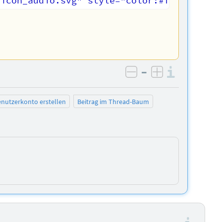
–
Informa
negativ bewerten
positiv bewe
nutzerkonto erstellen
Beitrag im Thread-Baum