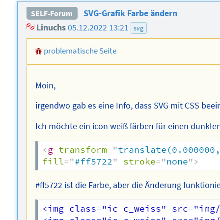
SVG-Grafik Farbe ändern
SELF-Forum
Linuchs
05.12.2022 13:21
svg
problematische Seite
Moin,
irgendwo gab es eine Info, dass SVG mit CSS beei
Ich möchte ein icon weiß färben für einen dunkle
<
g
transform
=
"
translate(0.000000
fill
=
"
#ff5722
"
stroke
=
"
none
"
>
#ff5722 ist die Farbe, aber die Änderung funktionie
<img class="ic c_weiss" src="img/