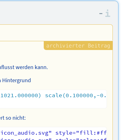
–
Informa
nflusst werden kann.
n Hintergrund
,1021.000000) scale(0.100000,-0.100000)
"
rt so nicht:
icon_audio.svg" style="fill:#fff" />
