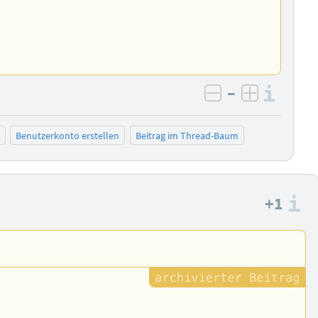
–
Info
negativ bewer
positiv b
Benutzerkonto erstellen
Beitrag im Thread-Baum
+1
I