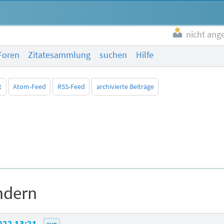
nicht ang
Foren
Zitatesammlung
suchen
Hilfe
t
Atom-Feed
RSS-Feed
archivierte Beiträge
ndern
022 13:21
svg