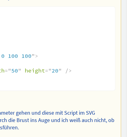
 0 100 100
"
>
th
=
"
50
"
height
=
"
20
"
/>
eter gehen und diese mit Script im SVG
rch die Brust ins Auge und ich weiß auch nicht, ob
usführen.