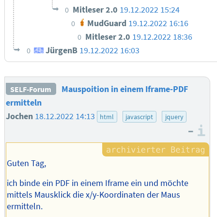
Mitleser 2.0
19.12.2022 15:24
0
MudGuard
19.12.2022 16:16
0
Mitleser 2.0
19.12.2022 18:36
0
JürgenB
19.12.2022 16:03
0
Mauspoition in einem Iframe-PDF
SELF-Forum
ermitteln
Jochen
18.12.2022 14:13
html
javascript
jquery
–
I
Guten Tag,
ich binde ein PDF in einem Iframe ein und möchte
mittels Mausklick die x/y-Koordinaten der Maus
ermitteln.