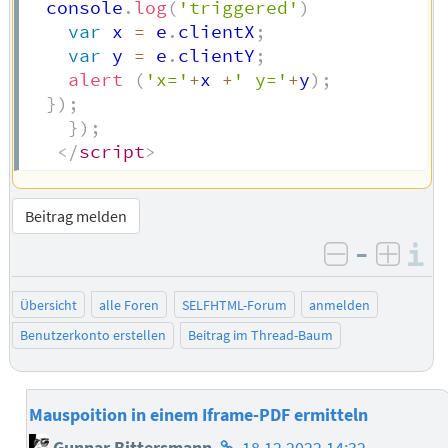
  console
.
log
(
'triggered'
)
var
 x 
=
 e
.
clientX
;
var
 y 
=
 e
.
clientY
;
alert
(
'x='
+
x 
+
' y='
+
y
)
;
}
)
;
}
)
;
</
script
>
Beitrag melden
–
I
negativ be
posit
Übersicht
alle Foren
SELFHTML-Forum
anmelden
Benutzerkonto erstellen
Beitrag im Thread-Baum
Mauspoition in einem Iframe-PDF ermitteln
Homepage