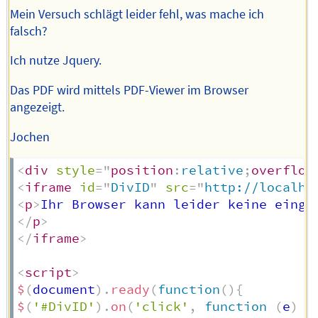
Mein Versuch schlägt leider fehl, was mache ich
falsch?
Ich nutze Jquery.
Das PDF wird mittels PDF-Viewer im Browser
angezeigt.
Jochen
<
div
style
=
"
position
:
relative
;
overflow
<
iframe
id
=
"
DivID
"
src
=
"
http://localho
<
p
>
Ihr Browser kann leider keine einge
</
p
>
</
iframe
>
<
script
>
$
(
document
)
.
ready
(
function
(
)
{
$
(
'#DivID'
)
.
on
(
'click'
,
function
(
e
)
{