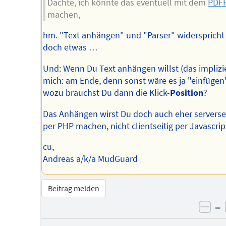
Dachte, ich könnte das eventuell mit dem
PDFP
machen,
hm. "Text anhängen" und "Parser" widerspricht 
doch etwas …
Und: Wenn Du Text anhängen willst (das implizie
mich: am Ende, denn sonst wäre es ja "einfügen"
wozu brauchst Du dann die Klick-
Position
?
Das Anhängen wirst Du doch auch eher serversei
per PHP machen, nicht clientseitig per Javascri
cu,
Andreas a/k/a MudGuard
Beitrag melden
–
neg