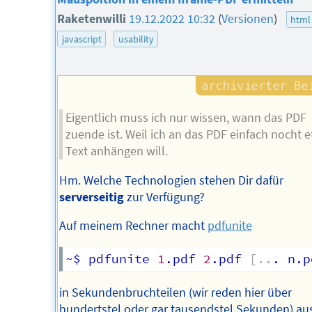
Raketenwilli
19.12.2022 10:32
(
Versionen
)
html
javascript
usability
Eigentlich muss ich nur wissen, wann das PDF
zuende ist. Weil ich an das PDF einfach nocht 
Text anhängen will.
Hm. Welche Technologien stehen Dir dafür
serverseitig
zur Verfügung?
Auf meinem Rechner macht
pdfunite
~$ pdfunite 
1
.pdf 
2
.pdf 
[
..
. n.p
in Sekundenbruchteilen (wir reden hier über
hundertstel oder gar tausendstel Sekunden) au