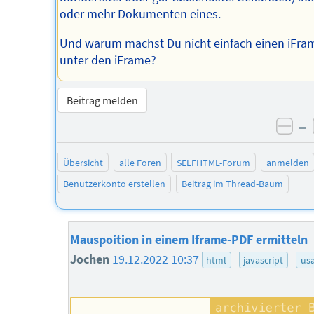
oder mehr Dokumenten eines.
Und warum machst Du nicht einfach einen iFra
unter den iFrame?
Beitrag melden
–
neg
Übersicht
alle Foren
SELFHTML-Forum
anmelden
Benutzerkonto erstellen
Beitrag im Thread-Baum
Mauspoition in einem Iframe-PDF ermitteln
Jochen
19.12.2022 10:37
html
javascript
usa