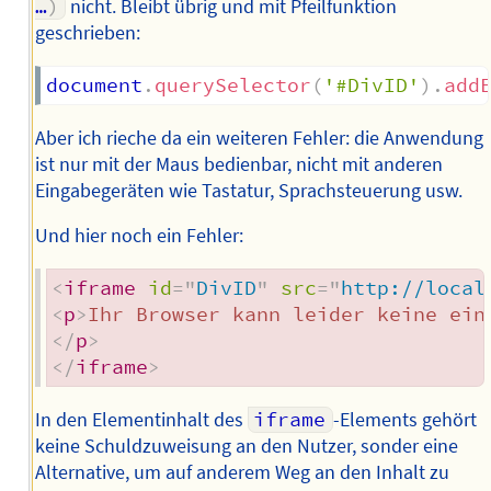
…
)
nicht. Bleibt übrig und mit Pfeilfunktion
geschrieben:
document
.
querySelector
(
'#DivID'
)
.
add
Aber ich rieche da ein weiteren Fehler: die Anwendung
ist nur mit der Maus bedienbar, nicht mit anderen
Eingabegeräten wie Tastatur, Sprachsteuerung usw.
Und hier noch ein Fehler:
<
iframe
id
=
"
DivID
"
src
=
"
http://local
<
p
>
Ihr Browser kann leider keine ein
</
p
>
</
iframe
>
In den Elementinhalt des
iframe
-Elements gehört
keine Schuldzuweisung an den Nutzer, sonder eine
Alternative, um auf anderem Weg an den Inhalt zu