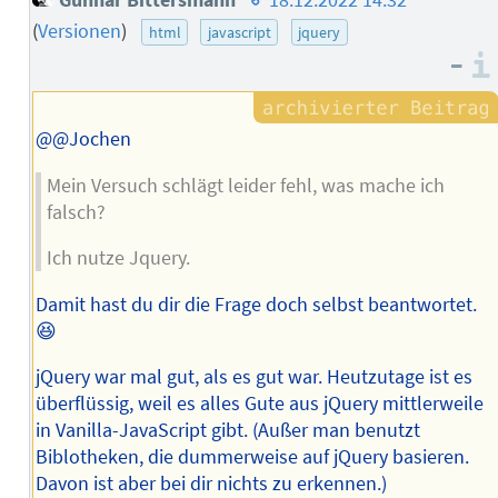
Gunnar Bittersmann
18.12.2022 14:32
des
(
Versionen
)
html
javascript
jquery
Autors
–
@@Jochen
Mein Versuch schlägt leider fehl, was mache ich
falsch?
Ich nutze Jquery.
Damit hast du dir die Frage doch selbst beantwortet.
😆
jQuery war mal gut, als es gut war. Heutzutage ist es
überflüssig, weil es alles Gute aus jQuery mittlerweile
in Vanilla-JavaScript gibt. (Außer man benutzt
Biblotheken, die dummerweise auf jQuery basieren.
Davon ist aber bei dir nichts zu erkennen.)