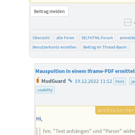
Beitrag melden
ne
Übersicht
alle Foren
SELFHTML-Forum
anmeld
Benutzerkonto erstellen
Beitrag im Thread-Baum
Mauspoition in einem Iframe-PDF ermittel
Homepage
MudGuard
19.12.2022 11:12
html
ja
des
usability
Autors
Hi,
hm. "Text anhängen" und "Parser" wider