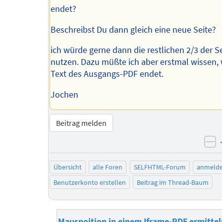
endet?
Beschreibst Du dann gleich eine neue Seite?
ich würde gerne dann die restlichen 2/3 der S
nutzen. Dazu müßte ich aber erstmal wissen,
Text des Ausgangs-PDF endet.
Jochen
Beitrag melden
ne
Übersicht
alle Foren
SELFHTML-Forum
anmeld
Benutzerkonto erstellen
Beitrag im Thread-Baum
Mauspoition in einem Iframe-PDF ermittel