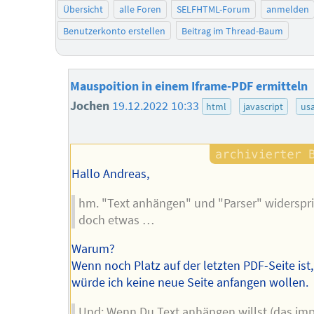
Übersicht
alle Foren
SELFHTML-Forum
anmelden
Benutzerkonto erstellen
Beitrag im Thread-Baum
Mauspoition in einem Iframe-PDF ermitteln
Jochen
19.12.2022 10:33
html
javascript
usa
Hallo Andreas,
hm. "Text anhängen" und "Parser" widerspri
doch etwas …
Warum?
Wenn noch Platz auf der letzten PDF-Seite ist
würde ich keine neue Seite anfangen wollen.
Und: Wenn Du Text anhängen willst (das impl