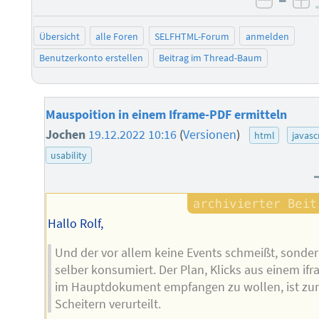
negati
po
Übersicht
alle Foren
SELFHTML-Forum
anmelden
Benutzerkonto erstellen
Beitrag im Thread-Baum
Mauspoition in einem Iframe-PDF ermitteln
Jochen
19.12.2022 10:16
(
Versionen
)
html
javasc
usability
Hallo Rolf,
Und der vor allem keine Events schmeißt, sonde
selber konsumiert. Der Plan, Klicks aus einem if
im Hauptdokument empfangen zu wollen, ist z
Scheitern verurteilt.