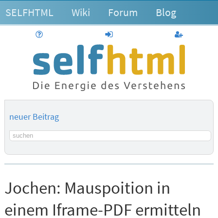
SELFHTML
Wiki
Forum
Blog
Hilfe
anmelden
Benutzerk
neuer Beitrag
Suchbegriff
Jochen:
Mauspoition in
einem Iframe-PDF ermitteln