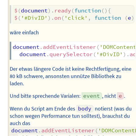
$
(
document
)
.
ready
(
function
(
)
{
$
(
'#DivID'
)
.
on
(
'click'
,
function
(
e
)
wäre einfach
document
.
addEventListener
(
'DOMConten
  document
.
querySelector
(
'#DivID'
)
.
a
Der etwas längere Code ist keine Rechtfertigung, eine
80 kB schwere, ansonsten unnütze Bibliothek zu
laden.
Und bitte sprechende Varialen:
event
, nicht
e
.
Wenn du Script am Ende des
body
notierst (was du
schon wegen Performance tun solltest), brauchst du
auch das
document
.
addEventListener
(
'DOMContent