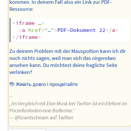
kommen. In deinem Fall also ein Link zur PDF-
Ressource:
<
iframe
…
>
<
a
href
=
"
…
"
>
PDF-Dokument 22
</
a
>
</
iframe
>
Zu deinem Problem mit der Mauspoition kann ich dir
noch nichts sagen, weil man sich das nirgendwo
ansehen kann. Du möchtest deine fragliche Seite
verlinken‽
🖖 Живіть довго і процвітайте
--
„Im Vergleich mit Elon Musk bei Twitter ist ein Elefant im
Porzellanladen eine Ballerina.“
— @Grantscheam auf Twitter