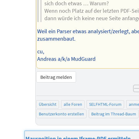
sich doch etwas … Warum?
Wenn noch Platz auf der letzten PDF-Seit
dann würde ich keine neue Seite anfang
Weil ein Parser etwas analysiert/zerlegt, ab
zusammenbaut.
cu,
Andreas a/k/a MudGuard
Beitrag melden
Übersicht
alle Foren
SELFHTML-Forum
anme
Benutzerkonto erstellen
Beitrag im Thread-Baum
Mauspoition in einem Iframe-PDF ermitteln