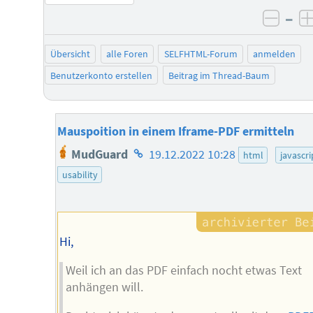
–
negat
Übersicht
alle Foren
SELFHTML-Forum
anmelden
Benutzerkonto erstellen
Beitrag im Thread-Baum
Mauspoition in einem Iframe-PDF ermitteln
Homepage
MudGuard
19.12.2022 10:28
html
javascri
des
usability
Autors
Hi,
Weil ich an das PDF einfach nocht etwas Text
anhängen will.