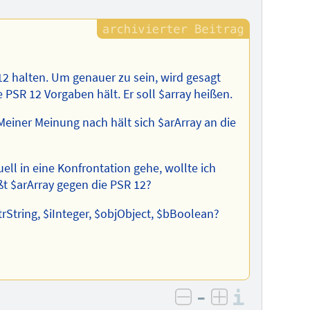
12 halten. Um genauer zu sein, wird gesagt
 PSR 12 Vorgaben hält. Er soll $array heißen.
 Meiner Meinung nach hält sich $arArray an die
uell in eine Konfrontation gehe, wollte ich
ßt $arArray gegen die PSR 12?
rString, $iInteger, $objObject, $bBoolean?
–
Informa
negativ bewerten
positiv bewe