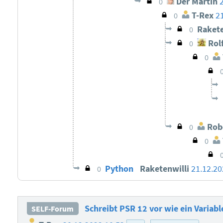
Der Martin
0
T-Rex
2
0
Rakete
0
Rolf
0
0
Robe
0
0
Python
Raketenwilli
21.12.20
0
Schreibt PSR 12 vor wie ein Variab
SELF-Forum