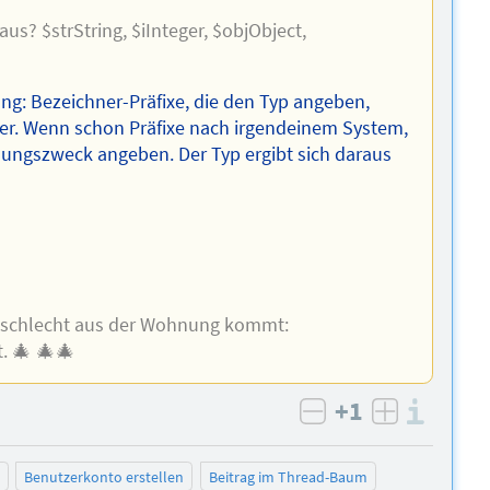
us? $strString, $iInteger, $objObject,
g: Bezeichner-Präfixe, die den Typ angeben,
her. Wenn schon Präfixe nach irgendeinem System,
dungszweck angeben. Der Typ ergibt sich daraus
so schlecht aus der Wohnung kommt:
t. 🎄 🎄🎄
+1
Info
negativ bewert
positiv b
Benutzerkonto erstellen
Beitrag im Thread-Baum