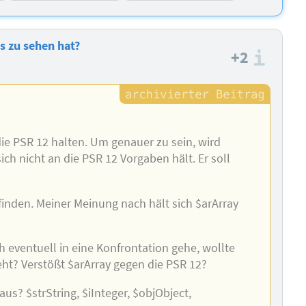
s zu sehen hat?
+2
Info
die PSR 12 halten. Um genauer zu sein, wird
ch nicht an die PSR 12 Vorgaben hält. Er soll
 finden. Meiner Meinung nach hält sich $arArray
ch eventuell in eine Konfrontation gehe, wollte
eht? Verstößt $arArray gegen die PSR 12?
us? $strString, $iInteger, $objObject,