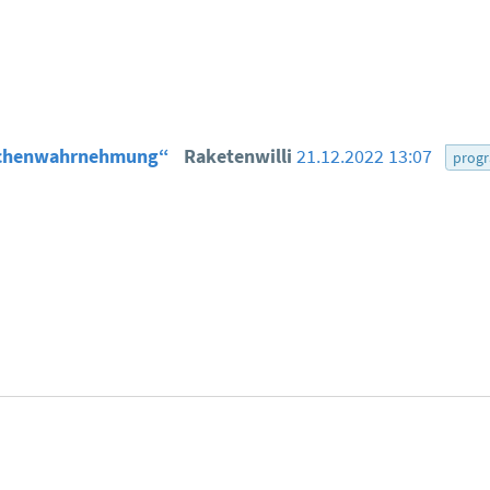
sachenwahrnehmung“
Raketenwilli
21.12.2022 13:07
prog
tionen zu den Bewertungsregeln