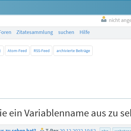
nicht ang
Foren
Zitatesammlung
suchen
Hilfe
t
Atom-Feed
RSS-Feed
archivierte Beiträge
ie ein Variablenname aus zu s
us zu sehen hat?
T-Rex
20.12.2022 10:52
php
webstan