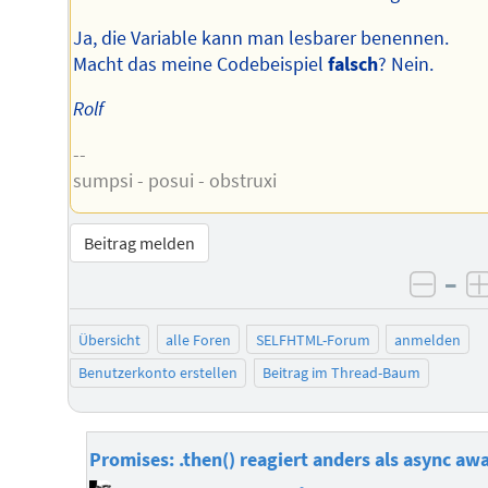
Ja, die Variable kann man lesbarer benennen.
Macht das meine Codebeispiel
falsch
? Nein.
Rolf
--
sumpsi - posui - obstruxi
Beitrag melden
–
negat
Übersicht
alle Foren
SELFHTML-Forum
anmelden
Benutzerkonto erstellen
Beitrag im Thread-Baum
Promises: .then() reagiert anders als async awa