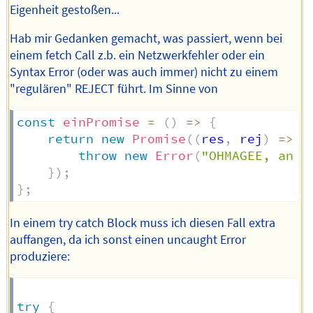
Eigenheit gestoßen...
Hab mir Gedanken gemacht, was passiert, wenn bei
einem fetch Call z.b. ein Netzwerkfehler oder ein
Syntax Error (oder was auch immer) nicht zu einem
"regulären" REJECT führt. Im Sinne von
const
einPromise
=
(
)
=>
{
return
new
Promise
(
(
res
,
 rej
)
=>
{
throw
new
Error
(
"OHMAGEE, an e
}
)
;
}
;
In einem try catch Block muss ich diesen Fall extra
auffangen, da ich sonst einen uncaught Error
produziere:
try
{