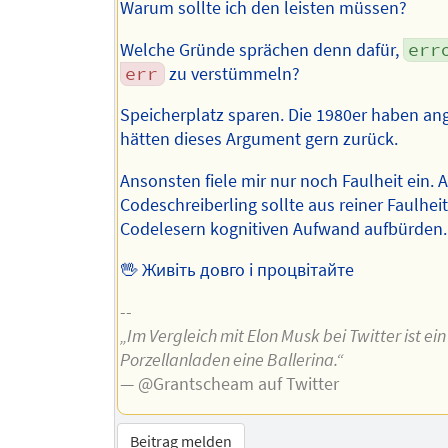
Warum sollte ich den leisten müssen?
Welche Gründe sprächen denn dafür,
err
err
zu verstümmeln?
Speicherplatz sparen. Die 1980er haben ang
hätten dieses Argument gern zurück.
Ansonsten fiele mir nur noch Faulheit ein. 
Codeschreiberling sollte aus reiner Faulhei
Codelesern kognitiven Aufwand aufbürden.
🖖 Живіть довго і процвітайте
--
„Im Vergleich mit Elon Musk bei Twitter ist ein
Porzellanladen eine Ballerina.“
— @Grantscheam auf Twitter
Beitrag melden