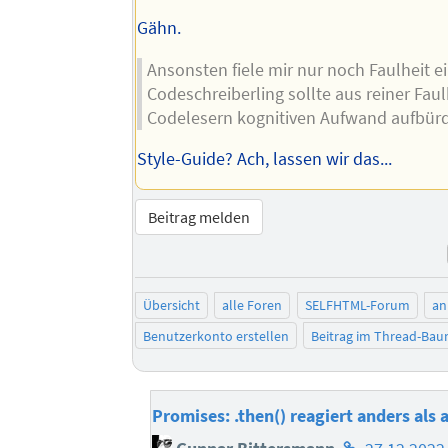
Gähn.
Ansonsten fiele mir nur noch Faulheit ei
Codeschreiberling sollte aus reiner Fau
Codelesern kognitiven Aufwand aufbür
Style-Guide? Ach, lassen wir das...
Beitrag melden
Übersicht
alle Foren
SELFHTML-Forum
an
Benutzerkonto erstellen
Beitrag im Thread-Ba
Promises: .then() reagiert anders als 
Homepage