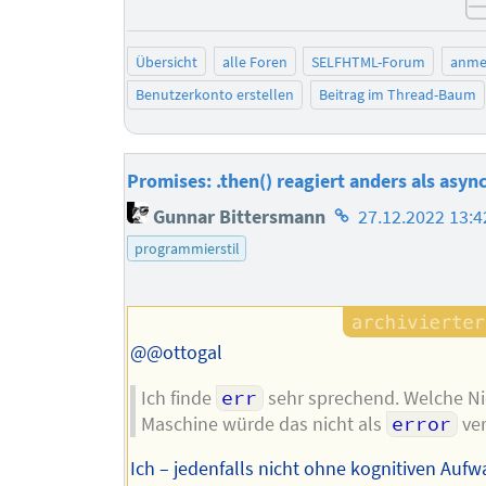
Übersicht
alle Foren
SELFHTML-Forum
anme
Benutzerkonto erstellen
Beitrag im Thread-Baum
Promises: .then() reagiert anders als async
Homepage
Gunnar Bittersmann
27.12.2022 13:4
des
programmierstil
Autors
@@ottogal
Ich finde
err
sehr sprechend. Welche Ni
Maschine würde das nicht als
error
ve
Ich – jedenfalls nicht ohne kognitiven Aufw