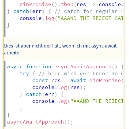
einPromise
(
)
.
then
(
res
=>
 console
.
l
}
catch
(
err
)
{
// catch for regular re
	console
.
log
(
"AAAND THE REJECT CATC
}
Dies ist aber nicht der Fall, wenn ich mit async await
arbeite:
async
function
asyncAwaitApproach
(
)
{
try
{
// hier wird der Error an de
const
 res 
=
await
einPromise
(
)
		console
.
log
(
res
)
;
}
catch
(
err
)
{
		console
.
log
(
"AAAND THE REJECT 
}
}
asyncAwaitApproach
(
)
;