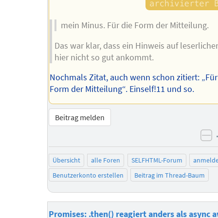
mein Minus. Für die Form der Mitteilung.
Das war klar, dass ein Hinweis auf leserlich
hier nicht so gut ankommt.
Nochmals Zitat, auch wenn schon zitiert: „Für
Form der Mitteilung“. Einself!11 und so.
Beitrag melden
ne
Übersicht
alle Foren
SELFHTML-Forum
anmeld
Benutzerkonto erstellen
Beitrag im Thread-Baum
Promises: .then() reagiert anders als async a