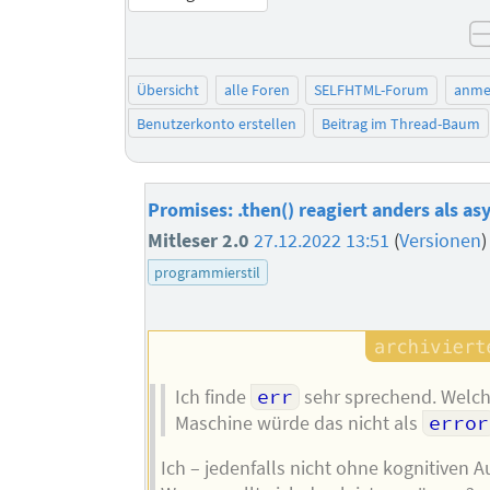
Übersicht
alle Foren
SELFHTML-Forum
anme
Benutzerkonto erstellen
Beitrag im Thread-Baum
Promises: .then() reagiert anders als as
Mitleser 2.0
27.12.2022 13:51
(
Versionen
programmierstil
Ich finde
err
sehr sprechend. Welch
Maschine würde das nicht als
error
Ich – jedenfalls nicht ohne kognitiven 