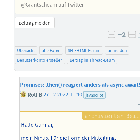
— @Grantscheam auf Twitter
Beitrag melden
−2
negativ 
po
Übersicht
alle Foren
SELFHTML-Forum
anmelden
Benutzerkonto erstellen
Beitrag im Thread-Baum
Promises: .then() reagiert anders als async await
Rolf B
27.12.2022 11:40
javascript
Hallo Gunnar,
mein Minus. Für die Form der Mitteilung.