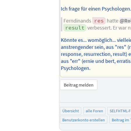
Ich frage für einen Psychologen
Ferndinands
res
hatte
@Rol
result
verbessert. Er war 
Könnte es... womöglich... vielleic
anstrengender sein, aus "res" (r
response, resurrection, result) 
aus "err" (ernie und bert, errati
Psychologen.
Beitrag melden
Übersicht
alle Foren
SELFHTML-
Benutzerkonto erstellen
Beitrag im