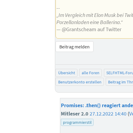
--
„Im Vergleich mit Elon Musk bei Twitt
Porzellanladen eine Ballerina.“
— @Grantscheam auf Twitter
Beitrag melden
Übersicht
alle Foren
SELFHTML-For
Benutzerkonto erstellen
Beitrag im T
Promises: .then() reagiert ande
Mitleser 2.0
27.12.2022 14:40
(
V
programmierstil