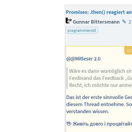
Promises: .then() reagiert an
Hom
Gunnar Bittersmann
2
des
programmierstil
Auto
@@Mitleser 2.0
Wäre es dann womöglich si
Ferdinand das Feedback „Gu
Recht, ich möchte nur anme
Das ist der erste sinnvolle Ge
diesem Thread entnehme. So 
verstanden wissen.
🖖 Живіть довго і процвітай