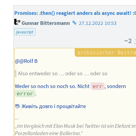
Promises: .then() reagiert anders als async await! :
Homepage
Gunnar Bittersmann
27.12.2022 10:53
des
javascript
Autors
−2
@@Rolf B
Also entweder so … oder so … oder so
Weder so noch so noch so. Nicht
err
, sondern
error
.
🖖 Живіть довго і процвітайте
--
„Im Vergleich mit Elon Musk bei Twitter ist ein Elefant i
Porzellanladen eine Ballerina.“