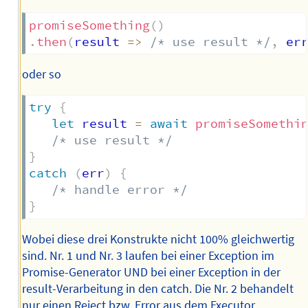
promiseSomething
(
)
.
then
(
result
=>
/* use result */
,
er
oder so
try
{
let
 result 
=
await
promiseSomethi
/* use result */
}
catch
(
err
)
{
/* handle error */
}
Wobei diese drei Konstrukte nicht 100% gleichwertig
sind. Nr. 1 und Nr. 3 laufen bei einer Exception im
Promise-Generator UND bei einer Exception in der
result-Verarbeitung in den catch. Die Nr. 2 behandelt
nur einen Reject bzw. Error aus dem Executor.