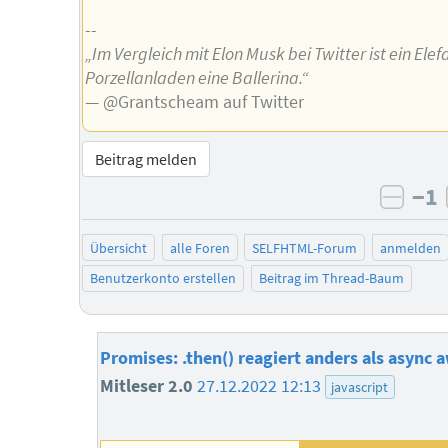
--
„Im Vergleich mit Elon Musk bei Twitter ist ein Elef
Porzellanladen eine Ballerina.“
— @Grantscheam auf Twitter
Beitrag melden
−1
negat
Übersicht
alle Foren
SELFHTML-Forum
anmelden
Benutzerkonto erstellen
Beitrag im Thread-Baum
Promises: .then() reagiert anders als async a
Mitleser 2.0
27.12.2022 12:13
javascript