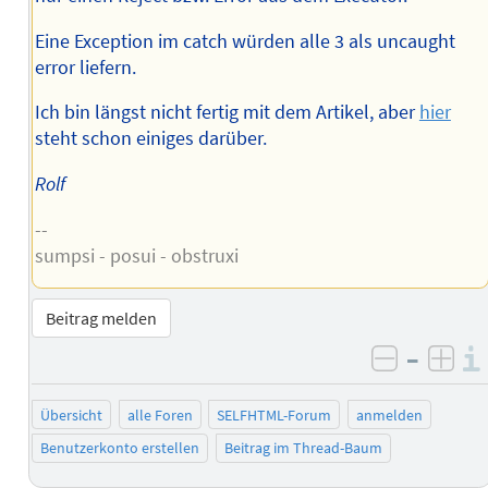
Eine Exception im catch würden alle 3 als uncaught
error liefern.
Ich bin längst nicht fertig mit dem Artikel, aber
hier
steht schon einiges darüber.
Rolf
--
sumpsi - posui - obstruxi
Beitrag melden
–
negativ 
posi
Übersicht
alle Foren
SELFHTML-Forum
anmelden
Benutzerkonto erstellen
Beitrag im Thread-Baum