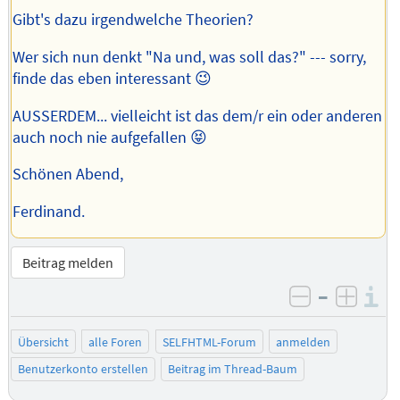
Gibt's dazu irgendwelche Theorien?
Wer sich nun denkt "Na und, was soll das?" --- sorry,
finde das eben interessant 😉
AUSSERDEM... vielleicht ist das dem/r ein oder anderen
auch noch nie aufgefallen 😝
Schönen Abend,
Ferdinand.
Beitrag melden
–
I
negativ be
posit
Übersicht
alle Foren
SELFHTML-Forum
anmelden
Benutzerkonto erstellen
Beitrag im Thread-Baum