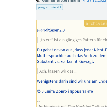
Gunnar Bittersmann
27.12.2022
des
programmierstil
Autors
@@Mitleser 2.0
„to err“ ist ein gängiges Pattern für e
Du gehst davon aus, dass jeder Nicht-E
Muttersprachler auch das Verb zu dem
Substantiv
error
kennt. Gewagt.
Ach, lassen wir das...
Wenigstens darin sind wir uns am Ende 
🖖 Живіть довго і процвітайте
--
„Im Vergleich mit Elon Musk bei Twitter is