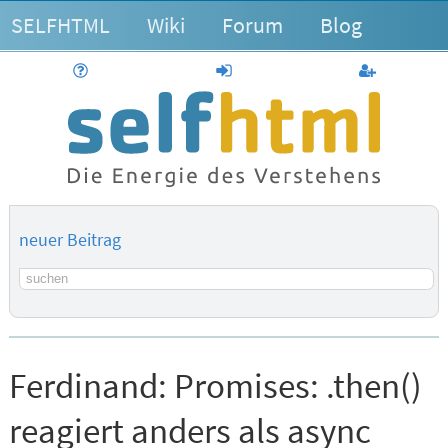
SELFHTML
Wiki
Forum
Blog
Hilfe
anmelden
Benutzerk
neuer Beitrag
Suchbegriff
Ferdinand:
Promises: .then()
reagiert anders als async