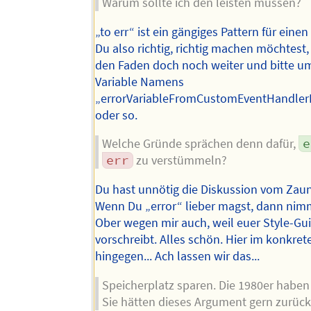
Warum sollte ich den leisten müssen?
„to err“ ist ein gängiges Pattern für eine
Du also richtig, richtig machen möchtest,
den Faden doch noch weiter und bitte u
Variable Namens
„errorVariableFromCustomEventHandlerI
oder so.
Welche Gründe sprächen denn dafür,
e
err
zu verstümmeln?
Du hast unnötig die Diskussion vom Zau
Wenn Du „error“ lieber magst, dann nim
Ober wegen mir auch, weil euer Style-Gu
vorschreibt. Alles schön. Hier im konkret
hingegen... Ach lassen wir das...
Speicherplatz sparen. Die 1980er haben
Sie hätten dieses Argument gern zurück