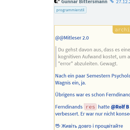
Gunnar Bittersmann
27.12.
des
programmierstil
Autors
@@Mitleser 2.0
Du gehst davon aus, dass es ein
kognitiven Aufwand kostet, um au
"error" abzuleiten. Gewagt.
Nach ein paar Semestern Psycholo
Wagnis ein, ja.
Übrigens war es schon Ferndinan
Ferndinands
res
hatte
@Rolf B
verbessert. Er war nur nicht kons
🖖 Живіть довго і процвітайте