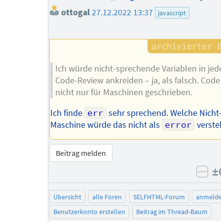
ottogal
27.12.2022 13:37
javascript
Ich würde nicht-sprechende Variablen in je
Code-Review ankreiden – ja, als falsch. Code
nicht nur für Maschinen geschrieben.
Ich finde
err
sehr sprechend. Welche Nicht
Maschine würde das nicht als
error
verste
Beitrag melden
±
neg
Übersicht
alle Foren
SELFHTML-Forum
anmeld
Benutzerkonto erstellen
Beitrag im Thread-Baum