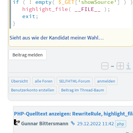
if
(
!
empty
(
$_GET
[
'showSource'
]
)
highlight_file
(
__FILE__
)
;
exit
;
}
Sieht aus wie der Kandidat meiner Wahl…
Beitrag melden
–
negativ 
posi
Übersicht
alle Foren
SELFHTML-Forum
anmelden
Benutzerkonto erstellen
Beitrag im Thread-Baum
PHP-Quelltext anzeigen: RewriteRule, highlight_fil
Homepage
Gunnar Bittersmann
29.12.2022 11:42
php
des
–