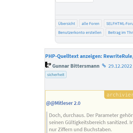
Übersicht
alle Foren
SELFHTML-For
Benutzerkonto erstellen
Beitrag im T
PHP-Quelltext anzeigen: RewriteRule, 
Homepage
Gunnar Bittersmann
29.12.2022
des
sicherheit
Autors
@@Mitleser 2.0
Doch, durchaus. Der Parameter gehör
seinen Gültigkeitsbereich sanitized. I
nur Ziffern und Buchstaben.