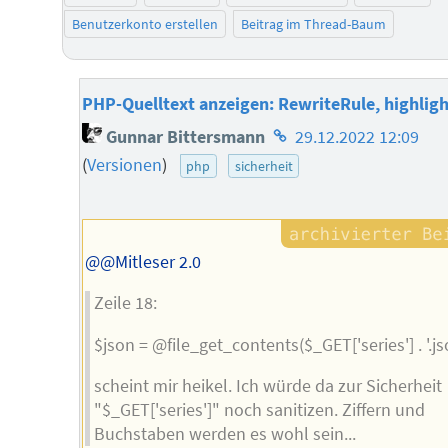
Benutzerkonto erstellen
Beitrag im Thread-Baum
PHP-Quelltext anzeigen: RewriteRule, highlight
Homepage
Gunnar Bittersmann
29.12.2022 12:09
des
(
Versionen
)
php
sicherheit
Autors
@@Mitleser 2.0
Zeile 18:
$json = @file_get_contents($_GET['series'] . '.js
scheint mir heikel. Ich würde da zur Sicherheit
"$_GET['series']" noch sanitizen. Ziffern und
Buchstaben werden es wohl sein...