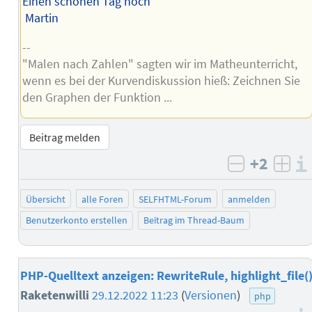
Einen schönen Tag noch
Martin
--
"Malen nach Zahlen" sagten wir im Matheunterricht,
wenn es bei der Kurvendiskussion hieß: Zeichnen Sie
den Graphen der Funktion ...
Beitrag melden
+2
negativ b
posi
Übersicht
alle Foren
SELFHTML-Forum
anmelden
Benutzerkonto erstellen
Beitrag im Thread-Baum
PHP-Quelltext anzeigen: RewriteRule, highlight_file(
Raketenwilli
29.12.2022 11:23
(
Versionen
)
php