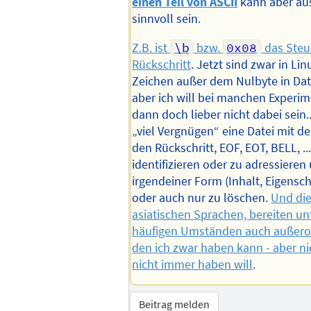
einen Teil von ASCII
kann aber au
sinnvoll sein.
Z.B. ist
\b
bzw.
0x08
das Steue
Rückschritt
. Jetzt sind zwar in Linu
Zeichen außer dem Nulbyte in Dat
aber ich will bei manchen Experi
dann doch lieber nicht dabei sein..
„viel Vergnügen“ eine Datei mit d
den Rückschritt, EOF, EOT, BELL, .
identifizieren oder zu adressieren
irgendeiner Form (Inhalt, Eigensc
oder auch nur zu löschen.
Und die
asiatischen Sprachen, bereiten un
häufigen Umständen auch außeror
den ich zwar haben kann - aber n
nicht immer haben will
.
Beitrag melden