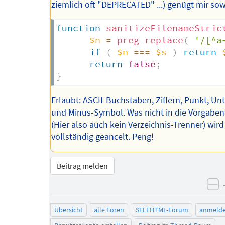
ziemlich oft "DEPRECATED" ...) genügt mir so
function
sanitizeFilenameStric
$n
=
preg_replace
(
'/[^a
if
(
$n
===
$s
)
return
return
false
;
}
Erlaubt: ASCII-Buchstaben, Ziffern, Punkt, Unt
und Minus-Symbol. Was nicht in die Vorgaben
(Hier also auch kein Verzeichnis-Trenner) wird
vollständig geancelt. Peng!
Beitrag melden
ne
Übersicht
alle Foren
SELFHTML-Forum
anmeld