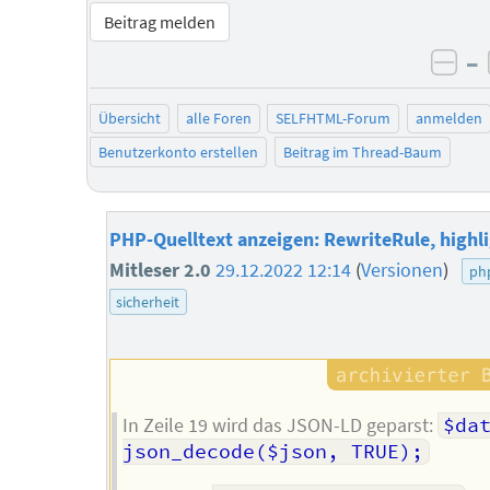
Beitrag melden
–
neg
Übersicht
alle Foren
SELFHTML-Forum
anmelden
Benutzerkonto erstellen
Beitrag im Thread-Baum
PHP-Quelltext anzeigen: RewriteRule, highli
Mitleser 2.0
29.12.2022 12:14
(
Versionen
)
ph
sicherheit
In Zeile 19 wird das JSON-LD geparst:
$dat
json_decode($json, TRUE);