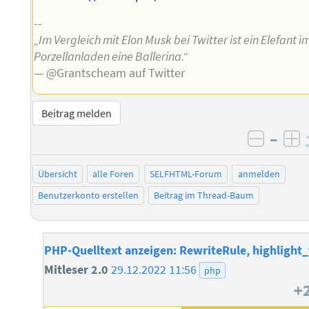
--
„Im Vergleich mit Elon Musk bei Twitter ist ein Elefant i
Porzellanladen eine Ballerina.“
— @Grantscheam auf Twitter
Beitrag melden
–
negati
po
Übersicht
alle Foren
SELFHTML-Forum
anmelden
Benutzerkonto erstellen
Beitrag im Thread-Baum
PHP-Quelltext anzeigen: RewriteRule, highlight_f
Mitleser 2.0
29.12.2022 11:56
php
+