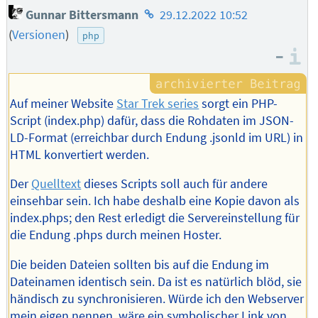
Homepage
Gunnar Bittersmann
29.12.2022 10:52
des
(
Versionen
)
php
Autors
–
I
Auf meiner Website
Star Trek series
sorgt ein PHP-
Script (index.php) dafür, dass die Rohdaten im JSON-
LD-Format (erreichbar durch Endung .jsonld im URL) in
HTML konvertiert werden.
Der
Quelltext
dieses Scripts soll auch für andere
einsehbar sein. Ich habe deshalb eine Kopie davon als
index.phps; den Rest erledigt die Servereinstellung für
die Endung .phps durch meinen Hoster.
Die beiden Dateien sollten bis auf die Endung im
Dateinamen identisch sein. Da ist es natürlich blöd, sie
händisch zu synchronisieren. Würde ich den Webserver
mein eigen nennen, wäre ein symbolischer Link von