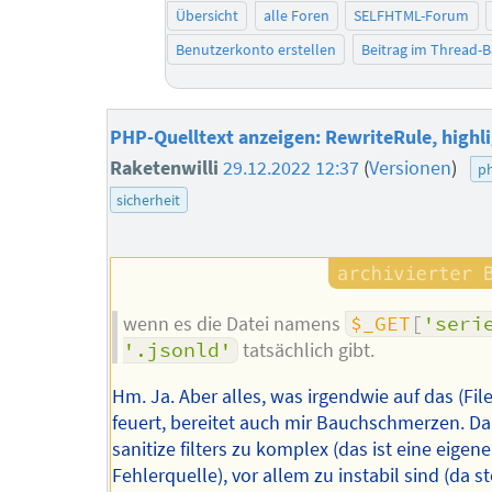
Übersicht
alle Foren
SELFHTML-Forum
Benutzerkonto erstellen
Beitrag im Thread-
PHP-Quelltext anzeigen: RewriteRule, highli
Raketenwilli
29.12.2022 12:37
(
Versionen
)
p
sicherheit
wenn es die Datei namens
$_GET
[
'seri
'.jsonld'
tatsächlich gibt.
Hm. Ja. Aber alles, was irgendwie auf das (Fi
feuert, bereitet auch mir Bauchschmerzen. Da
sanitize filters zu komplex (das ist eine eigene
Fehlerquelle), vor allem zu instabil sind (da s