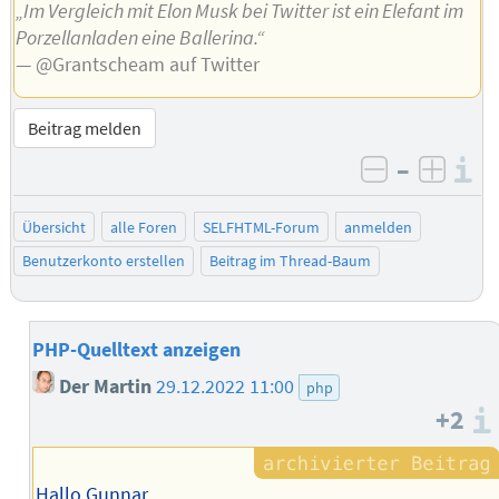
„Im Vergleich mit Elon Musk bei Twitter ist ein Elefant im
Porzellanladen eine Ballerina.“
— @Grantscheam auf Twitter
Beitrag melden
–
I
negativ be
posit
Übersicht
alle Foren
SELFHTML-Forum
anmelden
Benutzerkonto erstellen
Beitrag im Thread-Baum
PHP-Quelltext anzeigen
Der Martin
29.12.2022 11:00
php
+2
Hallo Gunnar,