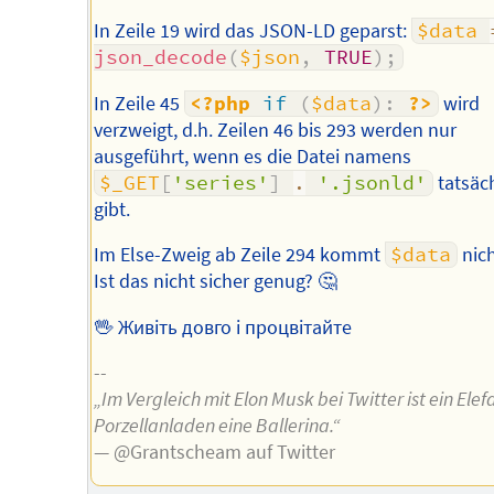
In Zeile 19 wird das JSON-LD geparst:
$data
json_decode
(
$json
,
TRUE
)
;
In Zeile 45
<?php
if
(
$data
)
:
?>
wird
verzweigt, d.h. Zeilen 46 bis 293 werden nur
ausgeführt, wenn es die Datei namens
$_GET
[
'series'
]
.
'.jsonld'
tatsäc
gibt.
Im Else-Zweig ab Zeile 294 kommt
$data
nich
Ist das nicht sicher genug? 🤔
🖖 Живіть довго і процвітайте
--
„Im Vergleich mit Elon Musk bei Twitter ist ein Elef
Porzellanladen eine Ballerina.“
— @Grantscheam auf Twitter