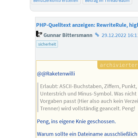
Benutzerkonto erstellen
Beitrag im Thread-Baum
PHP-Quelltext anzeigen: RewriteRule, high
Homepage
Gunnar Bittersmann
29.12.2022 16:1
des
sicherheit
Autors
@@Raketenwilli
Erlaubt: ASCII-Buchstaben, Ziffern, Punkt,
Unterstrich und Minus-Symbol. Was nicht 
Vorgaben passt (Hier also auch kein Verze
Trenner) wird vollständig geancelt. Peng!
Peng, ins eigene Knie geschossen.
Warum sollte ein Dateiname ausschließlich