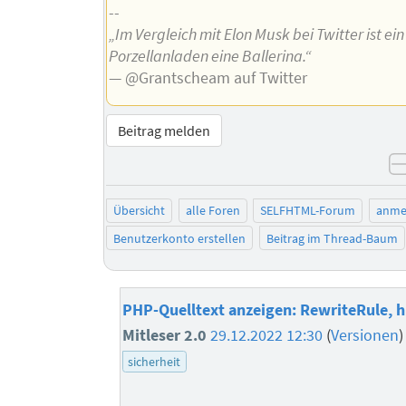
--
„Im Vergleich mit Elon Musk bei Twitter ist ein
Porzellanladen eine Ballerina.“
— @Grantscheam auf Twitter
Beitrag melden
Übersicht
alle Foren
SELFHTML-Forum
anme
Benutzerkonto erstellen
Beitrag im Thread-Baum
PHP-Quelltext anzeigen: RewriteRule, hi
Mitleser 2.0
29.12.2022 12:30
(
Versionen
sicherheit