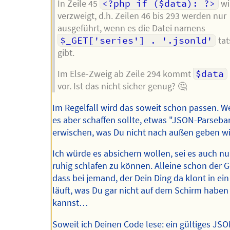
In Zeile 45
<?php if ($data): ?>
wi
verzweigt, d.h. Zeilen 46 bis 293 werden nur
ausgeführt, wenn es die Datei namens
$_GET['series'] . '.jsonld'
tat
gibt.
Im Else-Zweig ab Zeile 294 kommt
$data
vor. Ist das nicht sicher genug? 🤔
Im Regelfall wird das soweit schon passen. W
es aber schaffen sollte, etwas "JSON-Parseba
erwischen, was Du nicht nach außen geben w
Ich würde es absichern wollen, sei es auch n
ruhig schlafen zu können. Alleine schon der 
dass bei jemand, der Dein Ding da klont in ei
läuft, was Du gar nicht auf dem Schirm haben
kannst…
Soweit ich Deinen Code lese: ein gültiges JSO