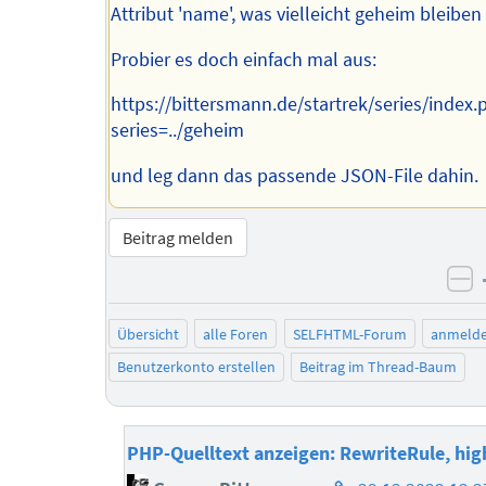
Attribut 'name', was vielleicht geheim bleibe
Probier es doch einfach mal aus:
https://bittersmann.de/startrek/series/index.
series=../geheim
und leg dann das passende JSON-File dahin.
Beitrag melden
ne
Übersicht
alle Foren
SELFHTML-Forum
anmeld
Benutzerkonto erstellen
Beitrag im Thread-Baum
PHP-Quelltext anzeigen: RewriteRule, high
Homepage