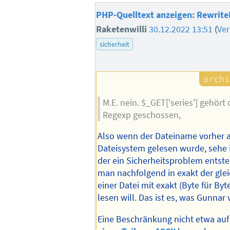
PHP-Quelltext anzeigen: RewriteR
Raketenwilli
30.12.2022 13:51
(
Ve
sicherheit
M.E. nein. $_GET['series'] gehört
Regexp geschossen,
Also wenn der Dateiname vorher 
Dateisystem gelesen wurde, sehe i
der ein Sicherheitsproblem entst
man nachfolgend in exakt der gl
einer Datei mit exakt (Byte für B
lesen will. Das ist es, was Gunnar 
Eine Beschränkung nicht etwa au