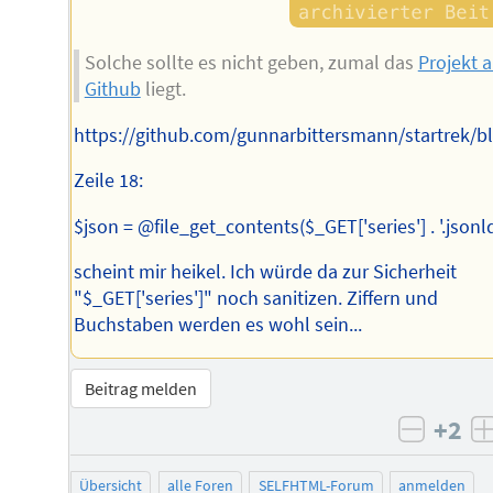
Solche sollte es nicht geben, zumal das
Projekt a
Github
liegt.
https://github.com/gunnarbittersmann/startrek/b
Zeile 18:
$json = @file_get_contents($_GET['series'] . '.jsonld
scheint mir heikel. Ich würde da zur Sicherheit
"$_GET['series']" noch sanitizen. Ziffern und
Buchstaben werden es wohl sein...
Beitrag melden
+2
negati
Übersicht
alle Foren
SELFHTML-Forum
anmelden