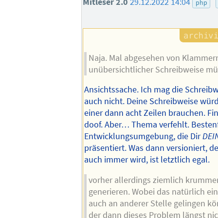
Mitleser 2.0
29.12.2022 14:04
php
Naja. Mal abgesehen von Klammer
unübersichtlicher Schreibweise m
Ansichtssache. Ich mag die Schreibw
auch nicht. Deine Schreibweise würd
einer dann acht Zeilen brauchen. Fi
doof. Aber… Thema verfehlt. Bestenf
Entwicklungsumgebung, die Dir
DEI
präsentiert. Was dann versioniert, d
auch immer wird, ist letztlich egal.
vorher allerdings ziemlich krumm
generieren. Wobei das natürlich ei
auch an anderer Stelle gelingen kö
der dann dieses Problem längst nic