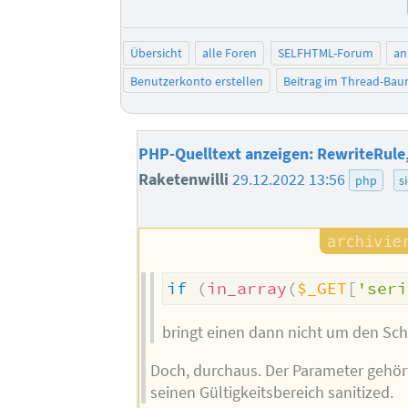
Übersicht
alle Foren
SELFHTML-Forum
an
Benutzerkonto erstellen
Beitrag im Thread-Ba
PHP-Quelltext anzeigen: RewriteRule, 
Raketenwilli
29.12.2022 13:56
php
s
if
(
in_array
(
$_GET
[
'seri
bringt einen dann nicht um den Sch
Doch, durchaus. Der Parameter gehör
seinen Gültigkeitsbereich sanitized.