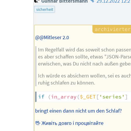
Gunnar Bittersmann
29.12.2022 12:2
des
sicherheit
Autors
@@Mitleser 2.0
Im Regelfall wird das soweit schon passe
es aber schaffen sollte, etwas "JSON-Pars
erwischen, was Du nicht nach außen gebe
Ich würde es absichern wollen, sei es auc
ruhig schlafen zu können.
if
(
in_array
(
$_GET
[
'series'
]
bringt einen dann nicht um den Schlaf?
🖖 Живіть довго і процвітайте