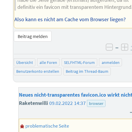
definitiv ein favicon mit transparentem Hintergrund
Also kann es nicht am Cache vom Browser liegen?
Beitrag melden
–
negati
po
Übersicht
alle Foren
SELFHTML-Forum
anmelden
Benutzerkonto erstellen
Beitrag im Thread-Baum
Neues nicht-transparentes favicon.ico wirkt nich
Raketenwilli
09.02.2022 14:37
browser
problematische Seite