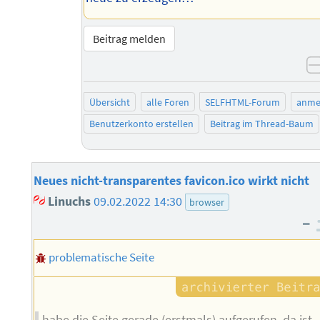
Beitrag melden
Übersicht
alle Foren
SELFHTML-Forum
anme
Benutzerkonto erstellen
Beitrag im Thread-Baum
Neues nicht-transparentes favicon.ico wirkt nicht
Linuchs
09.02.2022 14:30
browser
–
problematische Seite
habe die Seite gerade (erstmals) aufgerufen, da ist