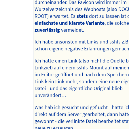
durcheinander. Das Favicon wird immer im
Wurzelverzeichnis des Webhosts (also DO
ROOT) erwartet. Es
stets
dort zu lassen ist 
einfachste und klarste Variante
, die solch
zuverlässig
vermeidet.
Ich habe ansonsten mit Links und sshfs z.B
schon eigene negative Erfahrungen gemach
Ich hatte einen Link (also nicht die Quelle 
Linkziel) auf einem sshfs-Mount auf mein
im Editor geöffnet und nach dem Speicher
Link kein Link mehr, sondern eine neue eig
Datei - und das eigentliche Original blieb
unverändert…
Was hab ich gesucht und geflucht - hätte ic
direkt auf dem Server gearbeitet, dann hätte
gewohnt - die verlinkte Datei bearbeitet sta
neue zu erzeugen…