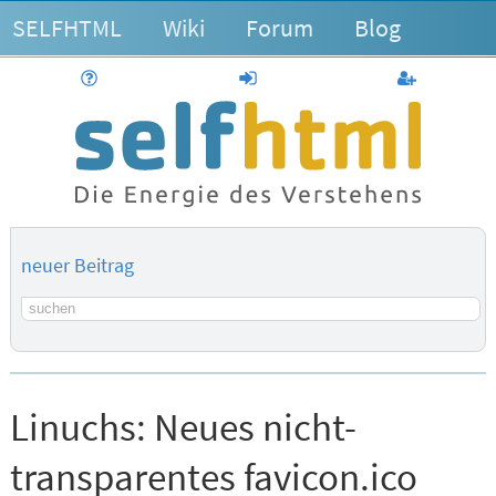
SELFHTML
Wiki
Forum
Blog
Hilfe
anmelden
Benutzerk
neuer Beitrag
Suchbegriff
Linuchs:
Neues nicht-
transparentes favicon.ico