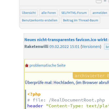
–
neg
Übersicht
alle Foren
SELFHTML-Forum
anmelden
Benutzerkonto erstellen
Beitrag im Thread-Baum
Neues nicht-transparentes favicon.ico wirkt 
Raketenwilli
09.02.2022 15:01
(
Versionen
)
b
problematische Seite
Überprüfe mal: Hochladen, (im Browser abruf
<?php
# file: /RealDocumentRoot.php
header 
"Content-Type: text/pla