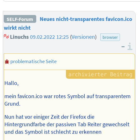
Neues nicht-transparentes favicon.ico
SELF-Forum
wirkt nicht
Linuchs
09.02.2022 12:25
(
Versionen
)
browser
–
I
problematische Seite
Hallo,
mein favicon.ico war rotes Symbol auf transparentem
Grund.
Nun hat vor einiger Zeit der Firefox die
Hintergrundfarbe der passiven Tab Reiter gewechselt
und das Symbol ist schlecht zu erkennen