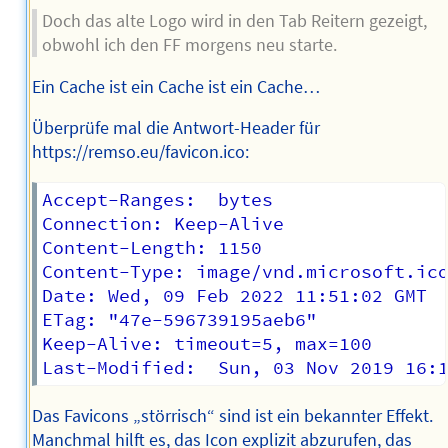
Doch das alte Logo wird in den Tab Reitern gezeigt,
obwohl ich den FF morgens neu starte.
Ein Cache ist ein Cache ist ein Cache…
Überprüfe mal die Antwort-Header für
https://remso.eu/favicon.ico:
Accept-Ranges:	bytes

Connection: Keep-Alive

Content-Length:	1150

Content-Type: image/vnd.microsoft.ico
Date: Wed, 09 Feb 2022 11:51:02 GMT

ETag: "47e-596739195aeb6"

Keep-Alive: timeout=5, max=100

Das Favicons „störrisch“ sind ist ein bekannter Effekt.
Manchmal hilft es, das Icon explizit abzurufen, das