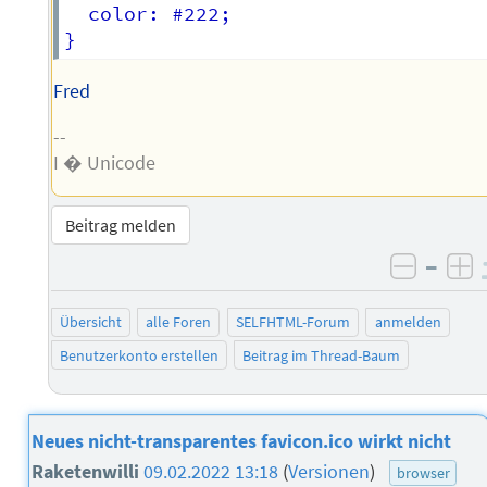
  color: #222;

Fred
--
I � Unicode
Beitrag melden
–
negati
po
Übersicht
alle Foren
SELFHTML-Forum
anmelden
Benutzerkonto erstellen
Beitrag im Thread-Baum
Neues nicht-transparentes favicon.ico wirkt nicht
Raketenwilli
09.02.2022 13:18
(
Versionen
)
browser