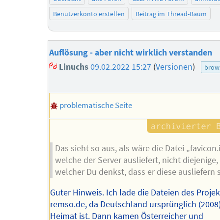
Benutzerkonto erstellen
Beitrag im Thread-Baum
Auflösung - aber nicht wirklich verstanden
Linuchs
09.02.2022 15:27
(
Versionen
)
brow
problematische Seite
Das sieht so aus, als wäre die Datei „favicon.
welche der Server ausliefert, nicht diejenige,
welcher Du denkst, dass er diese ausliefern s
Guter Hinweis. Ich lade die Dateien des Proje
remso.de, da Deutschland ursprünglich (2008)
Heimat ist. Dann kamen Österreicher und