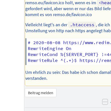
remso.eu/favicon.ico holt, wenn es im
<hea
gefordert wird, aber wenn er nur das Bild liefe
kommt es von remso.de/favicon.ico
Vielleicht liegt's an der
.htaccess
, die ich
Umstellung von http nach https angelegt ha
# 2020-08-08 https://www.redim
RewriteEngine On

RewriteCond %{SERVER_PORT} !=44
Um ehrlich zu sein: Das habe ich schon damal
verstanden.
Beitrag melden
ne