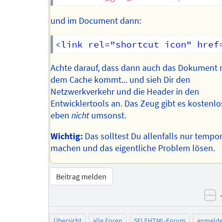
und im Document dann:
Achte darauf, dass dann auch das Dokument n
dem Cache kommt... und sieh Dir den
Netzwerkverkehr und die Header in den
Entwicklertools an. Das Zeug gibt es kostenlo
eben
nicht
umsonst.
Wichtig:
Das solltest Du allenfalls nur tempo
machen und das eigentliche Problem lösen.
Beitrag melden
ne
Übersicht
alle Foren
SELFHTML-Forum
anmeld