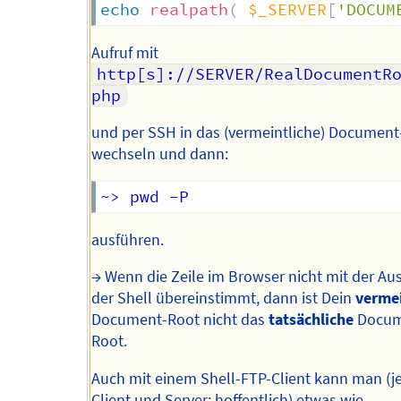
echo
realpath
(
$_SERVER
[
'DOCUM
Aufruf mit
http[s]://SERVER/RealDocumentR
php
und per SSH in das (vermeintliche) Documen
wechseln und dann:
ausführen.
→ Wenn die Zeile im Browser nicht mit der Au
der Shell übereinstimmt, dann ist Dein
vermei
Document-Root nicht das
tatsächliche
Docum
Root.
Auch mit einem Shell-FTP-Client kann man (j
Client und Server: hoffentlich) etwas wie