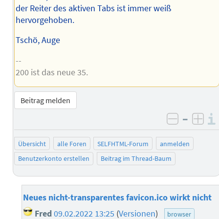
der Reiter des aktiven Tabs ist immer weiß
hervorgehoben.
Tschö, Auge
--
200 ist das neue 35.
Beitrag melden
–
negativ 
posi
Übersicht
alle Foren
SELFHTML-Forum
anmelden
Benutzerkonto erstellen
Beitrag im Thread-Baum
Neues nicht-transparentes favicon.ico wirkt nicht
Fred
09.02.2022 13:25
(
Versionen
)
browser