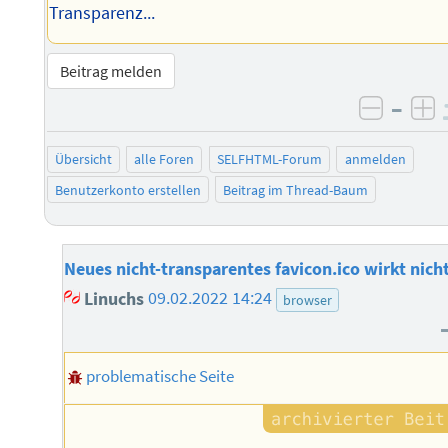
Transparenz...
Beitrag melden
–
negati
po
Übersicht
alle Foren
SELFHTML-Forum
anmelden
Benutzerkonto erstellen
Beitrag im Thread-Baum
Neues nicht-transparentes favicon.ico wirkt nich
Linuchs
09.02.2022 14:24
browser
problematische Seite