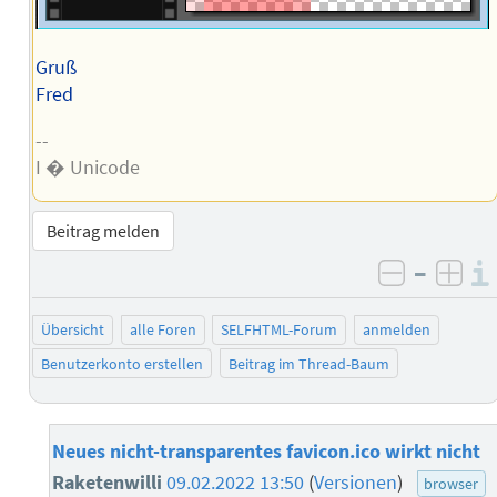
Gruß
Fred
--
I � Unicode
Beitrag melden
–
negativ 
posi
Übersicht
alle Foren
SELFHTML-Forum
anmelden
Benutzerkonto erstellen
Beitrag im Thread-Baum
Neues nicht-transparentes favicon.ico wirkt nicht
Raketenwilli
09.02.2022 13:50
(
Versionen
)
browser