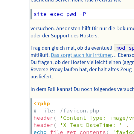
versuchen. Ansonsten hilft Dir nur die Dokum
oder der Support des Hosters.
Frag den gleich mal, ob da eventuell
mod_s
mitläuft.
Das sorgt auch für Irrtümer
… Ebenso 
Du fragen, ob der Hoster vielleicht einen (agg
Reverse-Proxy laufen hat, der halt altes Zeug
ausliefert.
In dem Fall kannst Du noch folgendes versuc
<?php
# File: /favicon.php
header
(
'Content-Type: image/v
header
(
'X-Test-DateTime: '
.
echo
file_get_contents
(
'favic