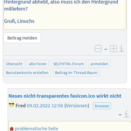
Hintergrund abhebt, also muss ich den Hintergrund
mitliefern?
Gruß, Linuchs
Beitrag melden
–
I
negativ be
posit
Übersicht
alle Foren
SELFHTML-Forum
anmelden
Benutzerkonto erstellen
Beitrag im Thread-Baum
Neues nicht-transparentes favicon.ico wirkt nicht
Fred
09.02.2022 12:56
(
Versionen
)
browser
–
problematische Seite