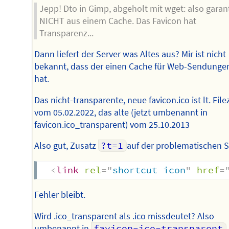
Jepp! Dto in Gimp, abgeholt mit wget: also garant
NICHT aus einem Cache. Das Favicon hat
Transparenz...
Dann liefert der Server was Altes aus? Mir ist nicht
bekannt, dass der einen Cache für Web-Sendunge
hat.
Das nicht-transparente, neue favicon.ico ist lt. Filez
vom 05.02.2022, das alte (jetzt umbenannt in
favicon.ico_transparent) vom 25.10.2013
Also gut, Zusatz
?t=1
auf der problematischen S
<
link
rel
=
"
shortcut icon
"
href
=
Fehler bleibt.
Wird .ico_transparent als .ico missdeutet? Also
umbenannt in
favicon-ico-transparent