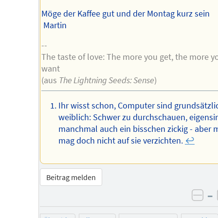
Möge der Kaffee gut und der Montag kurz sein
Martin
--
The taste of love: The more you get, the more y
want
(aus
The Lightning Seeds: Sense
)
Ihr wisst schon, Computer sind grundsätzli
weiblich: Schwer zu durchschauen, eigensin
manchmal auch ein bisschen zickig - aber 
mag doch nicht auf sie verzichten.
↩︎
Beitrag melden
–
neg