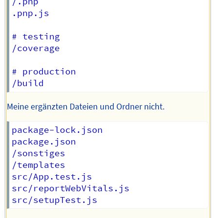
/.pnp

.pnp.js

# testing

/coverage

# production

Meine ergänzten Dateien und Ordner nicht.
package-lock.json

package.json

/sonstiges

/templates

src/App.test.js

src/reportWebVitals.js
