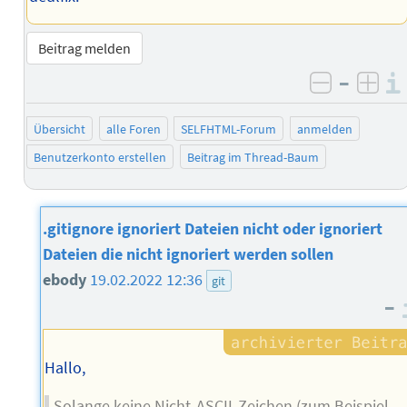
Beitrag melden
–
negativ 
posi
Übersicht
alle Foren
SELFHTML-Forum
anmelden
Benutzerkonto erstellen
Beitrag im Thread-Baum
.gitignore ignoriert Dateien nicht oder ignoriert
Dateien die nicht ignoriert werden sollen
ebody
19.02.2022 12:36
git
–
Hallo,
Solange keine Nicht-ASCII-Zeichen (zum Beispiel