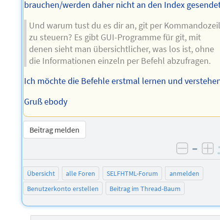
brauchen/werden daher nicht an den Index gesendet
Und warum tust du es dir an, git per Kommandozei
zu steuern? Es gibt GUI-Programme für git, mit
denen sieht man übersichtlicher, was los ist, ohne
die Informationen einzeln per Befehl abzufragen.
Ich möchte die Befehle erstmal lernen und verstehen
Gruß ebody
Beitrag melden
–
negati
po
Übersicht
alle Foren
SELFHTML-Forum
anmelden
Benutzerkonto erstellen
Beitrag im Thread-Baum