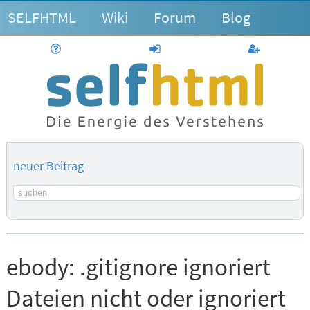
SELFHTML
Wiki
Forum
Blog
Hilfe
anmelden
Benutzerk
neuer Beitrag
Suchbegriff
ebody:
.gitignore ignoriert
Dateien nicht oder ignoriert