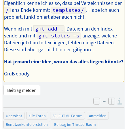
Eigentlich kenne ich es so, dass bei Verzeichnissen der
/
ans Ende kommt:
templates/
. Habe ich auch
probiert, funktioniert aber auch nicht.
Wenn ich mit
git add .
Dateien an den Index
sende und mit
git status -s
anzeige, welche
Dateien jetzt im Index liegen, fehlen einige Dateien.
Diese sind aber gar nicht in der .gitignore.
Hat jemand eine Idee, woran das alles liegen könnte?
Gruß ebody
Beitrag melden
–
I
negativ be
posit
Übersicht
alle Foren
SELFHTML-Forum
anmelden
Benutzerkonto erstellen
Beitrag im Thread-Baum