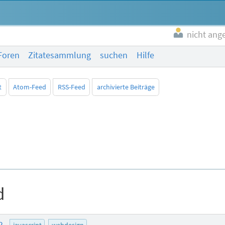
nicht ang
Foren
Zitatesammlung
suchen
Hilfe
t
Atom-Feed
RSS-Feed
archivierte Beiträge
d
12
javascript
webdesign