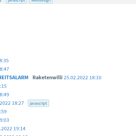
8:35
8:47
RHEITSALARM
Raketenwilli
25.02.2022 18:10
:15
8:49
.2022 18:27
javascript
:59
9:03
.2022 19:14