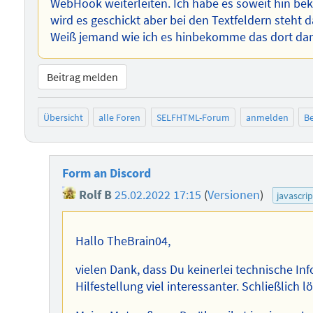
WebHook weiterleiten. Ich habe es soweit hin b
wird es geschickt aber bei den Textfeldern steht
Weiß jemand wie ich es hinbekomme das dort da
Beitrag melden
Übersicht
alle Foren
SELFHTML-Forum
anmelden
Be
Form an Discord
Rolf B
25.02.2022 17:15
(
Versionen
)
javascrip
Hallo TheBrain04,
vielen Dank, dass Du keinerlei technische In
Hilfestellung viel interessanter. Schließlich lö