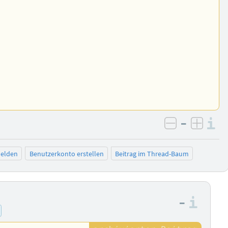
–
I
negativ be
posit
elden
Benutzerkonto erstellen
Beitrag im Thread-Baum
–
Info