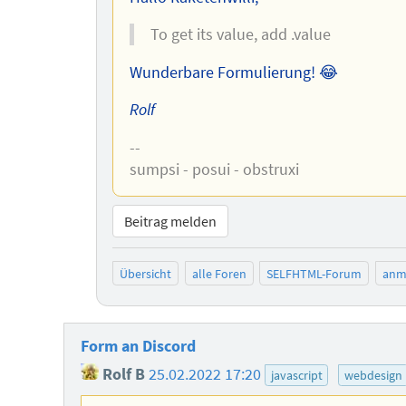
To get its value, add .value
Wunderbare Formulierung! 😂
Rolf
--
sumpsi - posui - obstruxi
Beitrag melden
Übersicht
alle Foren
SELFHTML-Forum
anm
Form an Discord
Rolf B
25.02.2022 17:20
javascript
webdesign