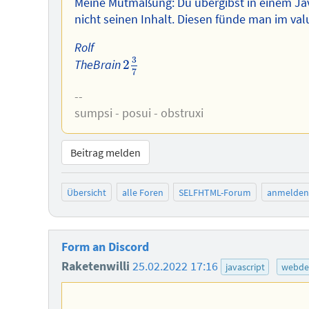
Meine Mutmaßung: Du übergibst in einem Ja
nicht seinen Inhalt. Diesen fünde man im va
Rolf
2
3
7
3
TheBrain
2
7
--
sumpsi - posui - obstruxi
Beitrag melden
Übersicht
alle Foren
SELFHTML-Forum
anmelden
Form an Discord
Raketenwilli
25.02.2022 17:16
javascript
webde