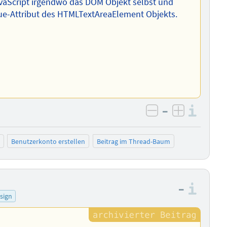
vaScript irgendwo das DOM Objekt selbst und
lue-Attribut des HTMLTextAreaElement Objekts.
–
Info
negativ bewer
positiv b
Benutzerkonto erstellen
Beitrag im Thread-Baum
–
Info
sign