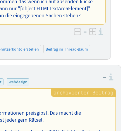
ekommen das wenn ich auf absenden klicke
 dann nur "[object HTMLTextAreaElement]".
nn die eingegebenen Sachen stehen?
–
Informa
negativ bewerten
positiv bewe
nutzerkonto erstellen
Beitrag im Thread-Baum
–
Info
t
webdesign
formationen preisgibst. Das macht die
st jeder gern Rätsel.