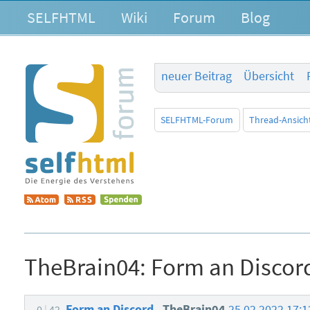
SELFHTML
Wiki
Forum
Blog
neuer Beitrag
Übersicht
SELFHTML-Forum
Thread-Ansich
TheBrain04:
Form an Discor
Form an Discord
TheBrain04
25.02.2022 17:
0
42