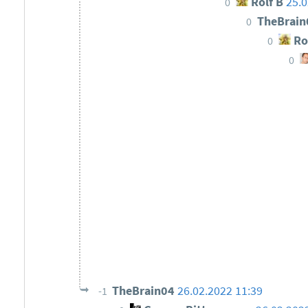
Rolf B
25.0
0
TheBrai
0
Ro
0
0
TheBrain04
26.02.2022 11:39
-1