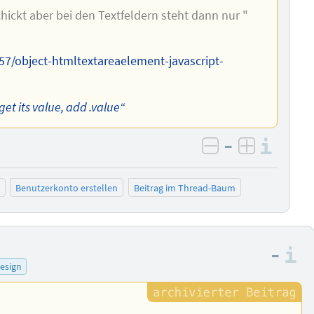
hickt aber bei den Textfeldern steht dann nur "
57/object-htmltextareaelement-javascript-
get its value, add .value“
–
Info
negativ bewer
positiv b
Benutzerkonto erstellen
Beitrag im Thread-Baum
–
I
esign