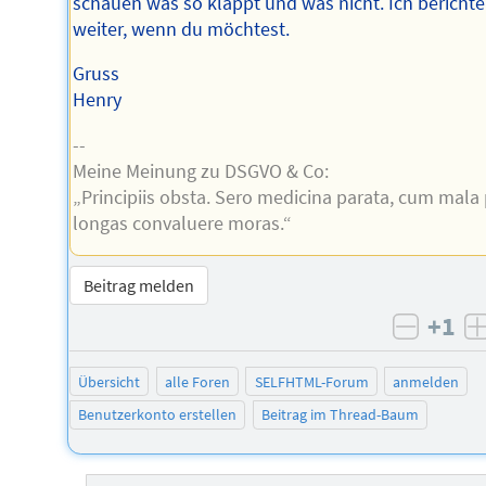
schauen was so klappt und was nicht. Ich berichte
weiter, wenn du möchtest.
Gruss
Henry
--
Meine Meinung zu DSGVO & Co:
„Principiis obsta. Sero medicina parata, cum mala
longas convaluere moras.“
Beitrag melden
+1
negati
Übersicht
alle Foren
SELFHTML-Forum
anmelden
Benutzerkonto erstellen
Beitrag im Thread-Baum