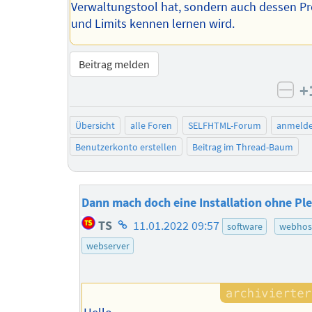
Verwaltungstool hat, sondern auch dessen P
und Limits kennen lernen wird.
Beitrag melden
+
neg
Übersicht
alle Foren
SELFHTML-Forum
anmeld
Benutzerkonto erstellen
Beitrag im Thread-Baum
Dann mach doch eine Installation ohne P
Homepage
TS
11.01.2022 09:57
software
webhos
des
webserver
Autors