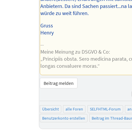
Anbietern. Da sind Sachen passiert...na l
würde zu weit führen.
Gruss
Henry
--
Meine Meinung zu DSGVO & Co:
„Principiis obsta. Sero medicina parata,
longas convaluere moras.“
Beitrag melden
Übersicht
alle Foren
SELFHTML-Forum
an
Benutzerkonto erstellen
Beitrag im Thread-Ba