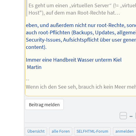
Es geht um einen „virtuellen Server“ (!= „virtue
Host"), auf dem man Root-Rechte hat…
eben, und außerdem nicht nur root-Rechte, son
auch root-Pflichten (Backups, Updates, allgeme
Security-Issues, Aufsichtspflicht über user gene
content).
Immer eine Handbreit Wasser unterm Kiel
Martin
--
Wenn ich den See seh, brauch ich kein Meer meh
Beitrag melden
–
neg
Übersicht
alle Foren
SELFHTML-Forum
anmelden