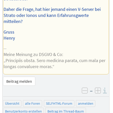
Daher die Frage, hat hier jemand einen V-Server bei
Strato oder Ionos und kann Erfahrunsgwerte
mitteilen?
Gruss
Henry
--
Meine Meinung zu DSGVO & Co:
„Principiis obsta. Sero medicina parata, cum mala per
longas convaluere moras.“
Beitrag melden
–
I
negativ be
posit
Übersicht
alle Foren
SELFHTML-Forum
anmelden
Benutzerkonto erstellen
Beitrag im Thread-Baum