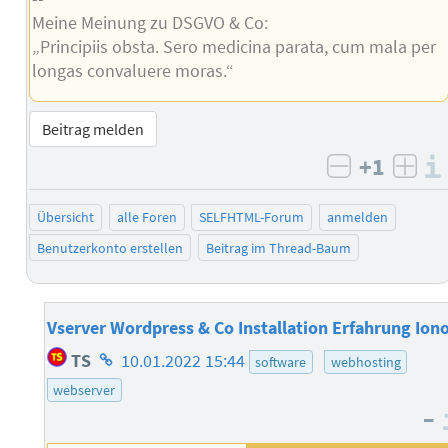
Meine Meinung zu DSGVO & Co:
„Principiis obsta. Sero medicina parata, cum mala per
longas convaluere moras.“
Beitrag melden
+1
negativ b
posi
Übersicht
alle Foren
SELFHTML-Forum
anmelden
Benutzerkonto erstellen
Beitrag im Thread-Baum
Vserver Wordpress & Co Installation Erfahrung Ion
Homepage
TS
10.01.2022 15:44
software
webhosting
des
webserver
Autors
–