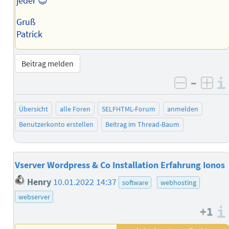
jeder 😉
Gruß
Patrick
Beitrag melden
–
negativ 
posi
Übersicht
alle Foren
SELFHTML-Forum
anmelden
Benutzerkonto erstellen
Beitrag im Thread-Baum
Vserver Wordpress & Co Installation Erfahrung Ionos
Henry
10.01.2022 14:37
software
webhosting
webserver
+1