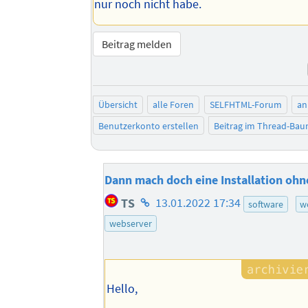
nur noch nicht habe.
Beitrag melden
Übersicht
alle Foren
SELFHTML-Forum
an
Benutzerkonto erstellen
Beitrag im Thread-Ba
Dann mach doch eine Installation oh
Homepage
TS
13.01.2022 17:34
software
w
des
webserver
Autors
Hello,