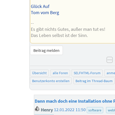
Glück Auf
Tom vom Berg
--
Es gibt nichts Gutes, außer man tut es!
Das Leben selbst ist der Sinn.
Beitrag melden
n
Übersicht
alle Foren
SELFHTML-Forum
anme
Benutzerkonto erstellen
Beitrag im Thread-Baum
Dann mach doch eine Installation ohne
Henry
12.01.2022 11:50
software
webh