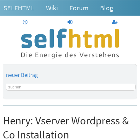
SELFHTML
Wiki
Forum
Blog
Hilfe
anmelden
Benutzerk
neuer Beitrag
Suchbegriff
Henry:
Vserver Wordpress &
Co Installation