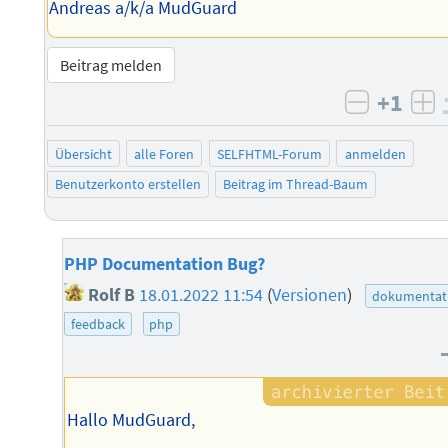
Andreas a/k/a MudGuard
Beitrag melden
+1
negativ 
po
Übersicht
alle Foren
SELFHTML-Forum
anmelden
Benutzerkonto erstellen
Beitrag im Thread-Baum
PHP Documentation Bug?
Rolf B
18.01.2022 11:54
(
Versionen
)
dokumentat
feedback
php
Hallo MudGuard,