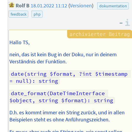
Rolf B
18.01.2022 11:12
(
Versionen
)
dokumentation
feedback
php
–
Hallo TS,
nein, das ist kein Bug in der Doku, nur in deinem
Verständnis der Funktion.
date(string $format, ?int $timestamp 
= null): string
date_format(DateTimeInterface 
$object, string $format): string
D.h. es kommt immer ein String zurück, und in allen
Beispielen steht es ohne Anführungszeichen.
Es muss aber auch ein String sein, wie sonst sollen