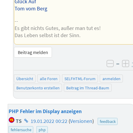
Glück Auf
Tom vom Berg
--
Es gibt nichts Gutes, außer man tut es!
Das Leben selbst ist der Sinn.
Beitrag melden
–
negati
po
Übersicht
alle Foren
SELFHTML-Forum
anmelden
Benutzerkonto erstellen
Beitrag im Thread-Baum
PHP Fehler im Display anzeigen
Homepage
TS
19.01.2022 00:22
(
Versionen
)
feedback
des
fehlersuche
php