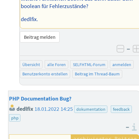
boolean für Fehlerzustände?
dedlfix.
Beitrag melden
–
negat
Übersicht
alle Foren
SELFHTML-Forum
anmelden
Benutzerkonto erstellen
Beitrag im Thread-Baum
PHP Documentation Bug?
dedlfix
18.01.2022 14:25
dokumentation
feedback
php
–