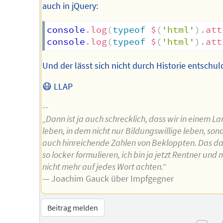
auch in jQuery:
console
.
log
(
typeof
$
(
'html'
)
.
att
console
.
log
(
typeof
$
(
'html'
)
.
att
Und der lässt sich nicht durch Historie entschul
😷 LLAP
--
„Dann ist ja auch schrecklich, dass wir in einem L
leben, in dem nicht nur Bildungswillige leben, son
auch hinreichende Zahlen von Bekloppten. Das dar
so locker formulieren, ich bin ja jetzt Rentner und
nicht mehr auf jedes Wort achten.“
— Joachim Gauck über Impfgegner
Beitrag melden