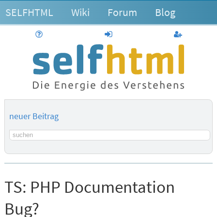
SELFHTML
Wiki
Forum
Blog
Hilfe
anmelden
Benutzerk
neuer Beitrag
Suchbegriff
TS:
PHP Documentation
Bug?