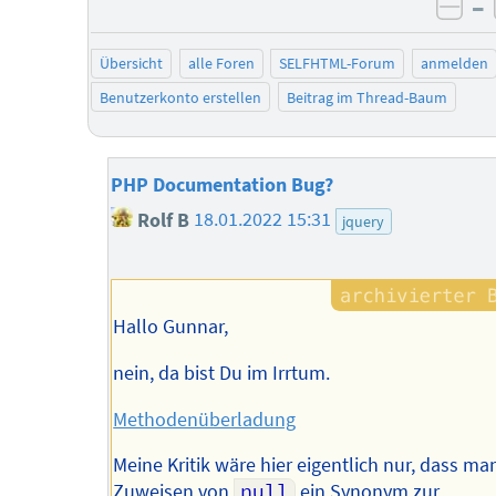
–
neg
Übersicht
alle Foren
SELFHTML-Forum
anmelden
Benutzerkonto erstellen
Beitrag im Thread-Baum
PHP Documentation Bug?
Rolf B
18.01.2022 15:31
jquery
Hallo Gunnar,
nein, da bist Du im Irrtum.
Methodenüberladung
Meine Kritik wäre hier eigentlich nur, dass ma
Zuweisen von
null
ein Synonym zur