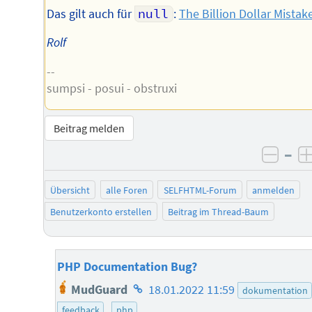
Das gilt auch für
null
:
The Billion Dollar Mistak
Rolf
--
sumpsi - posui - obstruxi
Beitrag melden
–
negat
Übersicht
alle Foren
SELFHTML-Forum
anmelden
Benutzerkonto erstellen
Beitrag im Thread-Baum
PHP Documentation Bug?
Homepage
MudGuard
18.01.2022 11:59
dokumentation
des
feedback
php