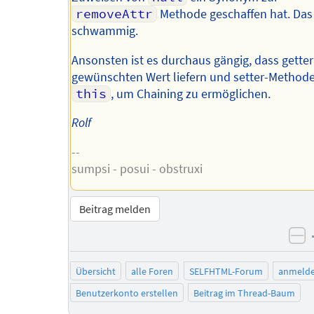
removeAttr
Methode geschaffen hat. Das 
schwammig.
Ansonsten ist es durchaus gängig, dass gette
gewünschten Wert liefern und setter-Methode
this
, um Chaining zu ermöglichen.
Rolf
--
sumpsi - posui - obstruxi
Beitrag melden
ne
Übersicht
alle Foren
SELFHTML-Forum
anmeld
Benutzerkonto erstellen
Beitrag im Thread-Baum