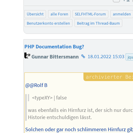
negat
Übersicht
alle Foren
SELFHTML-Forum
anmelden
Benutzerkonto erstellen
Beitrag im Thread-Baum
PHP Documentation Bug?
Homepage
Gunnar Bittersmann
18.01.2022 15:03
jq
des
Autors
@@Rolf B
<typeXY> | false
was ebenfalls ein Hirnfurz ist, der sich nur dur
Historie entschuldigen lässt.
Solchen oder gar noch schlimmeren Hirnfurz gib