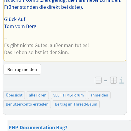
Ist schon kompilziert genug, die Parameter zu finden.
Früher standen die direkt bei date().
Glück Auf
Tom vom Berg
--
Es gibt nichts Gutes, außer man tut es!
Das Leben selbst ist der Sinn.
Beitrag melden
–
I
negativ be
posit
Übersicht
alle Foren
SELFHTML-Forum
anmelden
Benutzerkonto erstellen
Beitrag im Thread-Baum
PHP Documentation Bug?