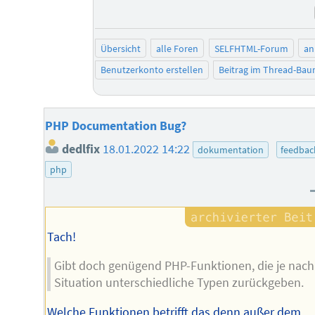
Übersicht
alle Foren
SELFHTML-Forum
an
Benutzerkonto erstellen
Beitrag im Thread-Ba
PHP Documentation Bug?
dedlfix
18.01.2022 14:22
dokumentation
feedbac
php
Tach!
Gibt doch genügend PHP-Funktionen, die je nach
Situation unterschiedliche Typen zurückgeben.
Welche Funktionen betrifft das denn außer dem