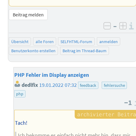
Beitrag melden
–
negativ 
posi
Übersicht
alle Foren
SELFHTML-Forum
anmelden
Benutzerkonto erstellen
Beitrag im Thread-Baum
PHP Fehler im Display anzeigen
dedlfix
19.01.2022 07:32
feedback
fehlersuche
php
−1
Tach!
Ich bekomme es einfach nicht mehr hin, dass mir