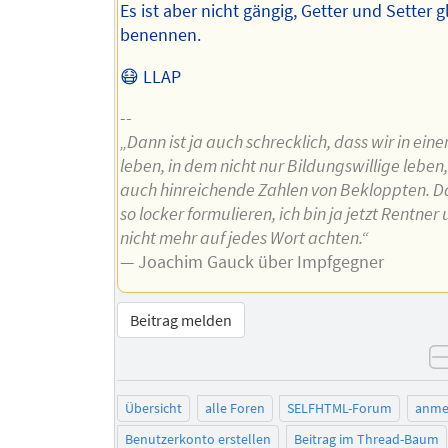
Es ist aber nicht gängig, Getter und Setter g
benennen.
😷 LLAP
--
„Dann ist ja auch schrecklich, dass wir in ein
leben, in dem nicht nur Bildungswillige leben
auch hinreichende Zahlen von Bekloppten. Da
so locker formulieren, ich bin ja jetzt Rentne
nicht mehr auf jedes Wort achten.“
— Joachim Gauck über Impfgegner
Beitrag melden
Übersicht
alle Foren
SELFHTML-Forum
anme
Benutzerkonto erstellen
Beitrag im Thread-Baum