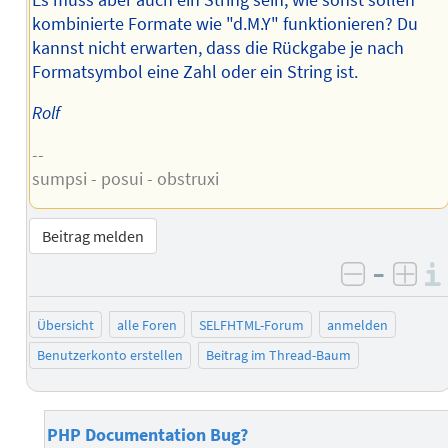
kombinierte Formate wie "d.M.Y" funktionieren? Du
kannst nicht erwarten, dass die Rückgabe je nach
Formatsymbol eine Zahl oder ein String ist.
Rolf
--
sumpsi - posui - obstruxi
Beitrag melden
–
negativ 
posi
Übersicht
alle Foren
SELFHTML-Forum
anmelden
Benutzerkonto erstellen
Beitrag im Thread-Baum
PHP Documentation Bug?