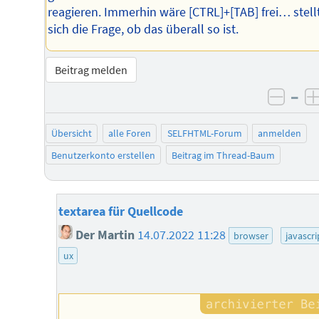
reagieren. Immerhin wäre [CTRL]+[TAB] frei… stell
sich die Frage, ob das überall so ist.
Beitrag melden
–
negat
Übersicht
alle Foren
SELFHTML-Forum
anmelden
Benutzerkonto erstellen
Beitrag im Thread-Baum
textarea für Quellcode
Der Martin
14.07.2022 11:28
browser
javascri
ux