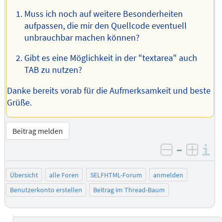
Muss ich noch auf weitere Besonderheiten
aufpassen, die mir den Quellcode eventuell
unbrauchbar machen können?
Gibt es eine Möglichkeit in der "textarea" auch
TAB zu nutzen?
Danke bereits vorab für die Aufmerksamkeit und beste
Grüße.
Beitrag melden
–
I
negativ be
posit
Übersicht
alle Foren
SELFHTML-Forum
anmelden
Benutzerkonto erstellen
Beitrag im Thread-Baum