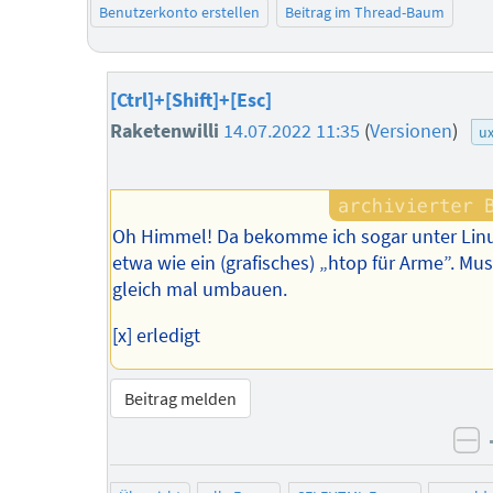
Benutzerkonto erstellen
Beitrag im Thread-Baum
[Ctrl]+[Shift]+[Esc]
Raketenwilli
14.07.2022 11:35
(
Versionen
)
u
Oh Himmel! Da bekomme ich sogar unter Lin
etwa wie ein (grafisches) „htop für Arme”. Mus
gleich mal umbauen.
[x] erledigt
Beitrag melden
ne