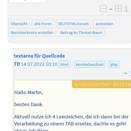
–
negativ 
posi
Übersicht
alle Foren
SELFHTML-Forum
anmelden
Benutzerkonto erstellen
Beitrag im Thread-Baum
textarea für Quellcode
TD
14.07.2022 10:10
html
kontextwechsel
php
–
Hallo Martin,
besten Dank.
Aktuell nutze ich 4 Leerzeichen, die ich dann bei der
Verarbeitung zu einem TAB ersetze, dachte es geht
etwas intuitiver.