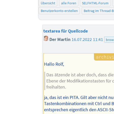
Übersicht
alle Foren
SELFHTML-Forum
Benutzerkonto erstellen
Beitrag im Thread-
textarea für Quellcode
Der Martin
16.07.2022 11:41
brow
Hallo Rolf,
Das ätzende ist aber doch, dass di
Ebene der Modifikationstasten für 
freihalten.
ja, das ist ein PITA. Gilt aber nicht n
Tastenkombinationen mit Ctrl und 
entsprechen eigentlich den ASCII-S