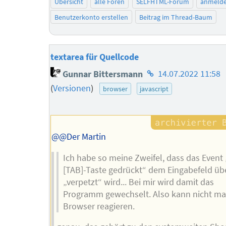
Übersicht
alle Foren
SELFHTML-Forum
anmeld
Benutzerkonto erstellen
Beitrag im Thread-Baum
textarea für Quellcode
Homepage
Gunnar Bittersmann
14.07.2022 11:58
des
(
Versionen
)
browser
javascript
Autors
@@Der Martin
Ich habe so meine Zweifel, dass das Event 
[TAB]-Taste gedrückt“ dem Eingabefeld ü
„verpetzt“ wird... Bei mir wird damit das
Programm gewechselt. Also kann nicht ma
Browser reagieren.