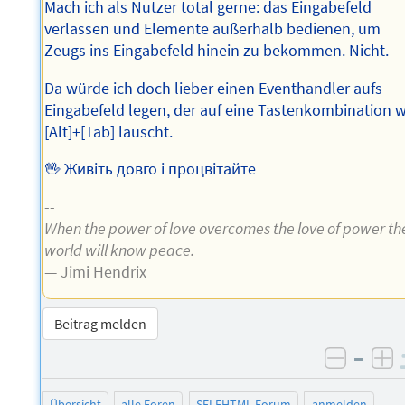
Mach ich als Nutzer total gerne: das Eingabefeld
verlassen und Elemente außerhalb bedienen, um
Zeugs ins Eingabefeld hinein zu bekommen. Nicht.
Da würde ich doch lieber einen Eventhandler aufs
Eingabefeld legen, der auf eine Tastenkombination w
[Alt]+[Tab] lauscht.
🖖 Живіть довго і процвітайте
--
When the power of love overcomes the love of power th
world will know peace.
— Jimi Hendrix
Beitrag melden
–
negati
po
Übersicht
alle Foren
SELFHTML-Forum
anmelden