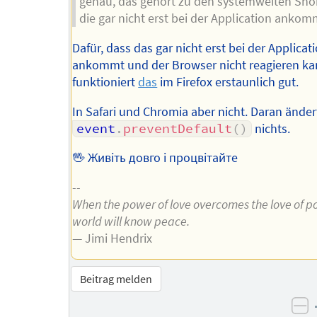
genau, das gehört zu den systemweiten Shor
die gar nicht erst bei der Application anko
Dafür, dass das gar nicht erst bei der Applicat
ankommt und der Browser nicht reagieren ka
funktioniert
das
im Firefox erstaunlich gut.
In Safari und Chromia aber nicht. Daran ände
event
.
preventDefault
(
)
nichts.
🖖 Живіть довго і процвітайте
--
When the power of love overcomes the love of p
world will know peace.
— Jimi Hendrix
Beitrag melden
ne