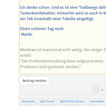
Ich denke schon. Und es ist eine "halbwegs übl
Tastenkombination. Immerhin wird so auch in 
ein Tab innerhalb einer Tabelle eingefügt.
Einen schönen Tag noch
Martin
--
Windows ist manchmal echt witzig. Vor einiger Z
erlebt:
"Die Problembehandlung kann aufgrund eines
Problems nicht gestartet werden."
Beitrag melden
–
neg
Übersicht
alle Foren
SELFHTML-Forum
anmelden