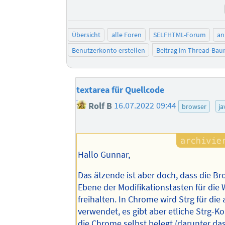
Übersicht
alle Foren
SELFHTML-Forum
an
Benutzerkonto erstellen
Beitrag im Thread-Ba
textarea für Quellcode
Rolf B
16.07.2022 09:44
browser
ja
Hallo Gunnar,
Das ätzende ist aber doch, dass die Br
Ebene der Modifikationstasten für die
freihalten. In Chrome wird Strg für die
verwendet, es gibt aber etliche Strg-K
die Chrome selbst belegt (darunter das