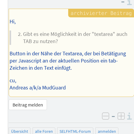
–
Hi,
Gibt es eine Möglichkeit in der "textarea" auch
TAB zu nutzen?
Button in der Nähe der Textarea, der bei Betätigung
per Javascript an der aktuellen Position ein tab-
Zeichen in den Text einfügt.
cu,
Andreas a/k/a MudGuard
Beitrag melden
–
negativ 
posi
Übersicht
alle Foren
SELFHTML-Forum
anmelden