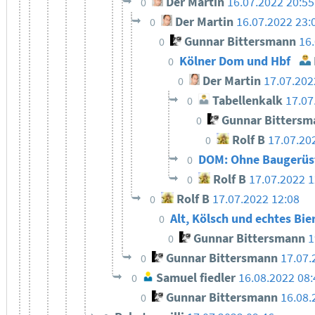
Der Martin
16.07.2022 20:55
0
Der Martin
16.07.2022 23:
0
Gunnar Bittersmann
16
0
Kölner Dom und Hbf
0
Der Martin
17.07.202
0
Tabellenkalk
17.07
0
Gunnar Bittersm
0
Rolf B
17.07.20
0
DOM: Ohne Baugerüst
0
Rolf B
17.07.2022 1
0
Rolf B
17.07.2022 12:08
0
Alt, Kölsch und echtes Bie
0
Gunnar Bittersmann
1
0
Gunnar Bittersmann
17.07.
0
Samuel fiedler
16.08.2022 08
0
Gunnar Bittersmann
16.08.
0