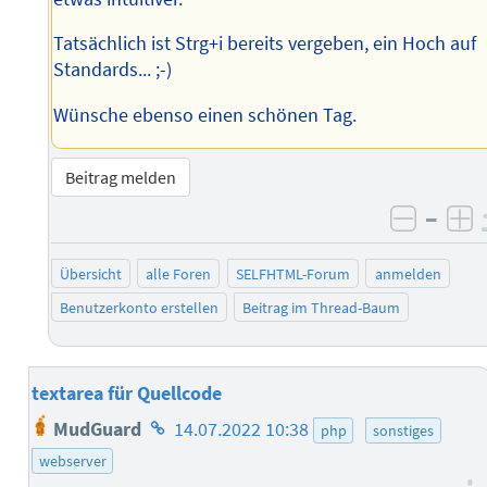
Tatsächlich ist Strg+i bereits vergeben, ein Hoch auf
Standards... ;-)
Wünsche ebenso einen schönen Tag.
Beitrag melden
–
negati
po
Übersicht
alle Foren
SELFHTML-Forum
anmelden
Benutzerkonto erstellen
Beitrag im Thread-Baum
textarea für Quellcode
Homepage
MudGuard
14.07.2022 10:38
php
sonstiges
des
webserver
Autors