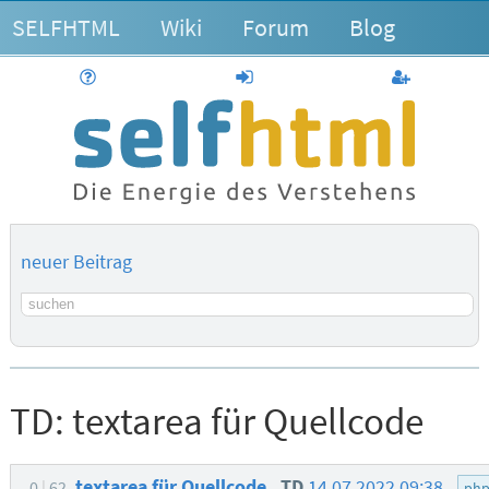
SELFHTML
Wiki
Forum
Blog
Hilfe
anmelden
Benutzerk
neuer Beitrag
Suchbegriff
TD:
textarea für Quellcode
textarea für Quellcode
TD
14.07.2022 09:38
0
62
ph