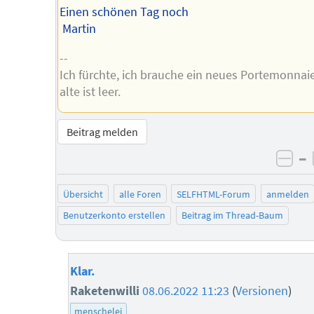
Einen schönen Tag noch
Martin
--
Ich fürchte, ich brauche ein neues Portemonnai
alte ist leer.
Beitrag melden
–
neg
Übersicht
alle Foren
SELFHTML-Forum
anmelden
Benutzerkonto erstellen
Beitrag im Thread-Baum
Klar.
Raketenwilli
08.06.2022 11:23
(
Versionen
)
menschelei