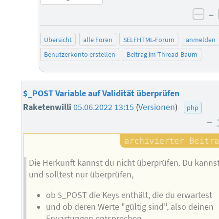
–
neg
Übersicht
alle Foren
SELFHTML-Forum
anmelden
Benutzerkonto erstellen
Beitrag im Thread-Baum
$_POST Variable auf Validität überprüfen
Raketenwilli
05.06.2022 13:15
(
Versionen
)
php
–
Die Herkunft kannst du nicht überprüfen. Du kanns
und solltest nur überprüfen,
ob $_POST die Keys enthält, die du erwartest
und ob deren Werte "gültig sind", also deinen
Erwartungen entsprechen.