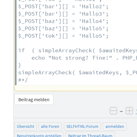
$_POST['bar'][] = 'Hallo2';

$_POST['bar'][] = 'Hallo3';

$_POST['baz'][] = 'Hallo4';

$_POST['baz'][] = 'Hallo5';

$_POST['tok'][] = 'Hallo5';

if  ( simpleArrayCheck( $awaitedKey
	echo "Not strong? fine!" . PHP_EOL;

}

simpleArrayCheck( $awaitedKeys, $_P
#*/
Beitrag melden
–
negati
po
Übersicht
alle Foren
SELFHTML-Forum
anmelden
Benutzerkonto erstellen
Beitrag im Thread-Baum