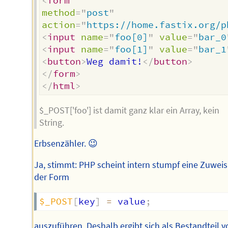
<
form
method
=
"
post
"
action
=
"
https://home.fastix.org/p
<
input
name
=
"
foo[0]
"
value
=
"
bar_0
<
input
name
=
"
foo[1]
"
value
=
"
bar_1
<
button
>
Weg damit!
</
button
>
</
form
>
</
html
>
$_POST['foo'] ist damit ganz klar ein Array, kein
String.
Erbsenzähler. 😉
Ja, stimmt: PHP scheint intern stumpf eine Zuwei
der Form
$_POST
[
key
]
=
 value
;
auszuführen. Deshalb ergibt sich als Bestandteil v