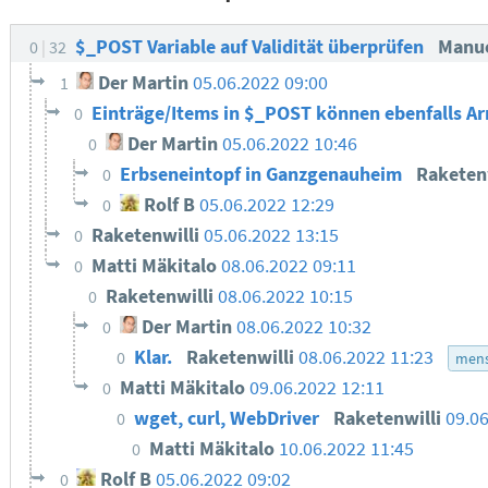
$_POST Variable auf Validität überprüfen
Manu
0
32
Der Martin
05.06.2022 09:00
1
Einträge/Items in $_POST können ebenfalls Ar
0
Der Martin
05.06.2022 10:46
0
Erbseneintopf in Ganzgenauheim
Raketen
0
Rolf B
05.06.2022 12:29
0
Raketenwilli
05.06.2022 13:15
0
Matti Mäkitalo
08.06.2022 09:11
0
Raketenwilli
08.06.2022 10:15
0
Der Martin
08.06.2022 10:32
0
Klar.
Raketenwilli
08.06.2022 11:23
0
mens
Matti Mäkitalo
09.06.2022 12:11
0
wget, curl, WebDriver
Raketenwilli
09.06
0
Matti Mäkitalo
10.06.2022 11:45
0
Rolf B
05.06.2022 09:02
0