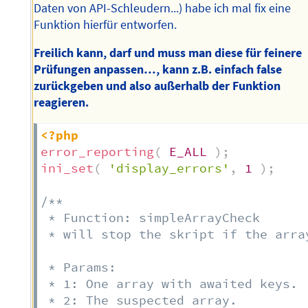
Daten von API-Schleudern...) habe ich mal fix eine
Funktion hierfür entworfen.
Freilich kann, darf und muss man diese für feinere
Prüfungen anpassen…, kann z.B. einfach false
zurückgeben und also außerhalb der Funktion
reagieren.
<?php
error_reporting
(
E_ALL
)
;
ini_set
(
'display_errors'
,
1
)
;
/**

 * Function: simpleArrayCheck

 * will stop the skript if the arra
 * Params:

 * 1: One array with awaited keys.

 * 2: The suspected array.  
