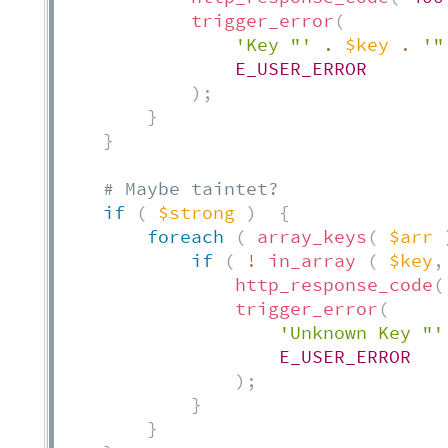
trigger_error
(
'Key "'
.
$key
.
'"
E_USER_ERROR
)
;
}
}
# Maybe taintet?
if
(
$strong
)
{
foreach
(
array_keys
(
$arr
if
(
!
in_array
(
$key
,
http_response_code
(
trigger_error
(
'Unknown Key "'
E_USER_ERROR
)
;
}
}