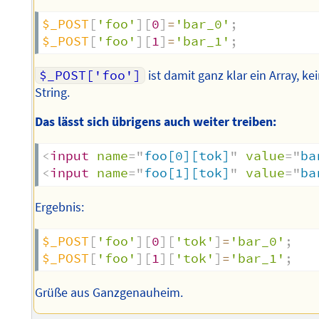
$_POST
[
'foo'
]
[
0
]
=
'bar_0'
;
$_POST
[
'foo'
]
[
1
]
=
'bar_1'
;
$_POST['foo']
ist damit ganz klar ein Array, ke
String.
Das lässt sich übrigens auch weiter treiben:
<
input
name
=
"
foo[0][tok]
"
value
=
"
ba
<
input
name
=
"
foo[1][tok]
"
value
=
"
ba
Ergebnis:
$_POST
[
'foo'
]
[
0
]
[
'tok'
]
=
'bar_0'
;
$_POST
[
'foo'
]
[
1
]
[
'tok'
]
=
'bar_1'
;
Grüße aus Ganzgenauheim.