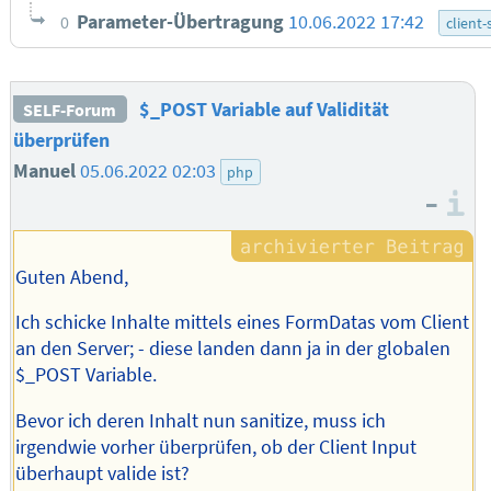
Parameter-Übertragung
10.06.2022 17:42
0
client-
$_POST Variable auf Validität
SELF-Forum
überprüfen
Manuel
05.06.2022 02:03
php
–
I
Guten Abend,
Ich schicke Inhalte mittels eines FormDatas vom Client
an den Server; - diese landen dann ja in der globalen
$_POST Variable.
Bevor ich deren Inhalt nun sanitize, muss ich
irgendwie vorher überprüfen, ob der Client Input
überhaupt valide ist?