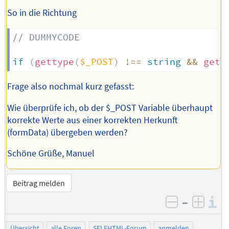
So in die Richtung
// DUMMYCODE
if
(
gettype
(
$_POST
)
!==
string
&&
gett
Frage also nochmal kurz gefasst:
Wie überprüfe ich, ob der $_POST Variable überhaupt
korrekte Werte aus einer korrekten Herkunft
(formData) übergeben werden?
Schöne Grüße, Manuel
Beitrag melden
–
I
negativ be
posit
Übersicht
alle Foren
SELFHTML-Forum
anmelden