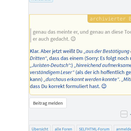
genau das meinte er, und genau an diese To
er auch gedacht. 😉
Klar. Aber jetzt weißt Du
„aus der Bestätigung 
Dritten“
, dass das einem (Sorry: Es folgt noch
„Juristen-Deutsch“
:)
„hinreichend aufmerksam
verständigem Leser“
(als der ich hoffentlich g
kann)
„durchaus erkannt werden konnte“
.
„Mit
dass Du korrekt formuliert hast. 😉
Beitrag melden
ne
Übersicht
alle Foren
SELFHTML-Forum
anmeld