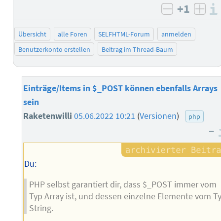
+1
negativ b
posi
Übersicht
alle Foren
SELFHTML-Forum
anmelden
Benutzerkonto erstellen
Beitrag im Thread-Baum
Einträge/Items in $_POST können ebenfalls Arrays
sein
Raketenwilli
05.06.2022 10:21
(
Versionen
)
php
–
Du:
PHP selbst garantiert dir, dass $_POST immer vom
Typ Array ist, und dessen einzelne Elemente vom T
String.