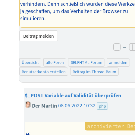
verhindern. Denn schließlich wurden diese Werkz
ja geschaffen, um das Verhalten der Browser zu
simulieren.
Beitrag melden
–
negat
Übersicht
alle Foren
SELFHTML-Forum
anmelden
Benutzerkonto erstellen
Beitrag im Thread-Baum
$_POST Variable auf Validität überprüfen
Der Martin
08.06.2022 10:32
php
Hi,