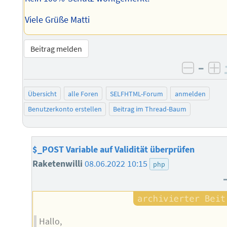
Viele Grüße Matti
Beitrag melden
–
negati
po
Übersicht
alle Foren
SELFHTML-Forum
anmelden
Benutzerkonto erstellen
Beitrag im Thread-Baum
$_POST Variable auf Validität überprüfen
Raketenwilli
08.06.2022 10:15
php
Hallo,