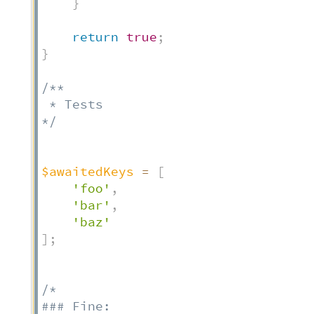
}
return
true
;
}
/** 

 * Tests

*/
$awaitedKeys
=
[
'foo'
,
'bar'
,
'baz'
]
;
/*

### Fine:
