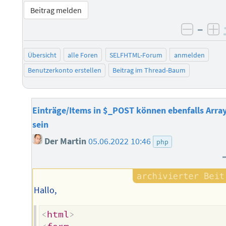
Beitrag melden
–
negati
po
Übersicht
alle Foren
SELFHTML-Forum
anmelden
Benutzerkonto erstellen
Beitrag im Thread-Baum
Einträge/Items in $_POST können ebenfalls Arra
sein
Der Martin
05.06.2022 10:46
php
Hallo,
<
html
>