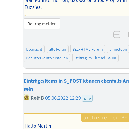
Man könnte meinen, das wären alles Programmi
Fuzzies.
Beitrag melden
–
neg
Übersicht
alle Foren
SELFHTML-Forum
anmelden
Benutzerkonto erstellen
Beitrag im Thread-Baum
Einträge/Items in $_POST können ebenfalls Ar
sein
Rolf B
05.06.2022 12:29
php
Hallo Martin,