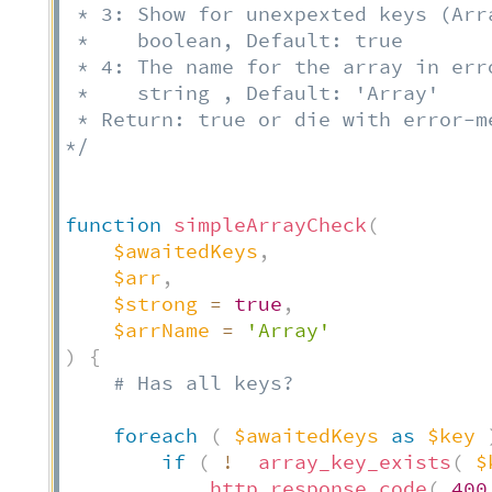
 * 3: Show for unexpexted keys (Arra
 *    boolean, Default: true

 * 4: The name for the array in erro
 *    string , Default: 'Array'

 * Return: true or die with error-me
*/
function
simpleArrayCheck
(
$awaitedKeys
,
$arr
,
$strong
=
true
,
$arrName
=
'Array'
)
{
# Has all keys?
foreach
(
$awaitedKeys
as
$key
if
(
!
array_key_exists
(
$
http_response_code
(
400