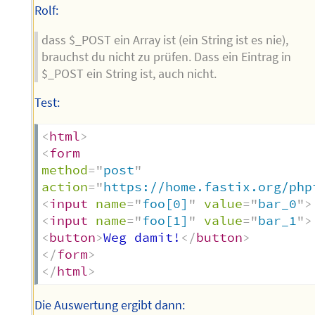
Rolf:
dass $_POST ein Array ist (ein String ist es nie),
brauchst du nicht zu prüfen. Dass ein Eintrag in
$_POST ein String ist, auch nicht.
Test:
<
html
>
<
form
method
=
"
post
"
action
=
"
https://home.fastix.org/php
<
input
name
=
"
foo[0]
"
value
=
"
bar_0
"
>
<
input
name
=
"
foo[1]
"
value
=
"
bar_1
"
>
<
button
>
Weg damit!
</
button
>
</
form
>
</
html
>
Die Auswertung ergibt dann: