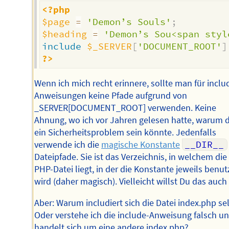
<?php
$page
=
'Demon’s Souls'
;
$heading
=
'Demon’s Sou<span styl
include
$_SERVER
[
'DOCUMENT_ROOT'
]
?>
Wenn ich mich recht erinnere, sollte man für inclu
Anweisungen keine Pfade aufgrund von
_SERVER[DOCUMENT_ROOT] verwenden. Keine
Ahnung, wo ich vor Jahren gelesen hatte, warum 
ein Sicherheitsproblem sein könnte. Jedenfalls
verwende ich die
magische Konstante
__DIR__
Dateipfade. Sie ist das Verzeichnis, in welchem die
PHP-Datei liegt, in der die Konstante jeweils benut
wird (daher magisch). Vielleicht willst Du das auch
Aber: Warum includiert sich die Datei index.php se
Oder verstehe ich die include-Anweisung falsch un
handelt sich um eine andere index.php?