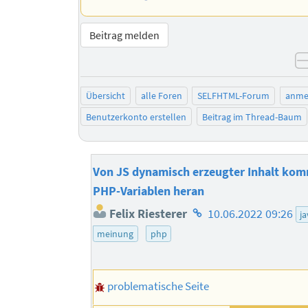
Beitrag melden
Übersicht
alle Foren
SELFHTML-Forum
anme
Benutzerkonto erstellen
Beitrag im Thread-Baum
Von JS dynamisch erzeugter Inhalt kom
PHP-Variablen heran
Homepage
Felix Riesterer
10.06.2022 09:26
ja
des
meinung
php
Autors
problematische Seite