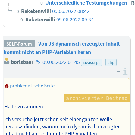
Unterschiedliche Testumgebungen
R
0
Raketenwilli
09.06.2022 08:42
0
Raketenwilli
09.06.2022 09:34
0
Von JS dynamisch erzeugter Inhalt
SELF-Forum
kommt nicht an PHP-Variablen heran
Homepage
borisbaer
09.06.2022 01:45
javascript
php
des
–
I
Autors
problematische Seite
Hallo zusammen,
ich versuche jetzt schon seit einer ganzen Weile
herauszufinden, warum mein dynamisch erzeugter
Inhalt nicht an bestimmte PHP-Variablen