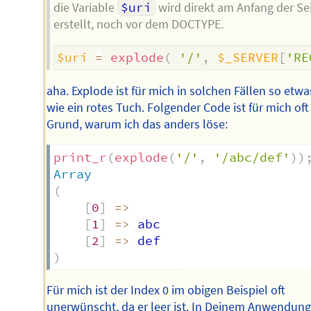
die Variable
$uri
wird direkt am Anfang der Se
erstellt, noch vor dem DOCTYPE.
$uri
=
explode
(
'/'
,
$_SERVER
[
'RE
aha. Explode ist für mich in solchen Fällen so etwa
wie ein rotes Tuch. Folgender Code ist für mich oft
Grund, warum ich das anders löse:
print_r
(
explode
(
'/'
,
'/abc/def'
)
)
Array
(
[
0
]
=>
[
1
]
=>
 abc

[
2
]
=>
)
Für mich ist der Index 0 im obigen Beispiel oft
unerwünscht, da er leer ist. In Deinem Anwendung