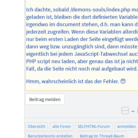
Ich dachte, sobald /demons-souls/index.php ma
geladen ist, bleiben die dort definierten Variabl
irgendwo im document stehen, d.h. man kann d
jederzeit zugreifen. Wenn diese Variablen allerd
nur beim ersten Laden der Seite eingefügt wer
dann weg bzw. unzugänglich sind, dann müsste
eigentlich bei jedem JavaScript-Tabwechsel auc
PHP script neu laden, aber genau das ist ja nicht
Fall, da die Seite nicht noch mal aufgebaut wird.
Hmm, wahrscheinlich ist das der Fehler. 😯
Beitrag melden
–
neg
Übersicht
alle Foren
SELFHTML-Forum
anmelden
Benutzerkonto erstellen
Beitrag im Thread-Baum