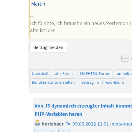
Martin
--
Ich fürchte, ich brauche ein neues Portemonn
alte ist leer.
Beitrag melden
ne
Übersicht
alle Foren
SELFHTML-Forum
anmeld
Benutzerkonto erstellen
Beitrag im Thread-Baum
Von JS dynamisch erzeugter Inhalt kommt
PHP-Variablen heran
Homepage
borisbaer
09.06.2022 11:01
(
Versione
des