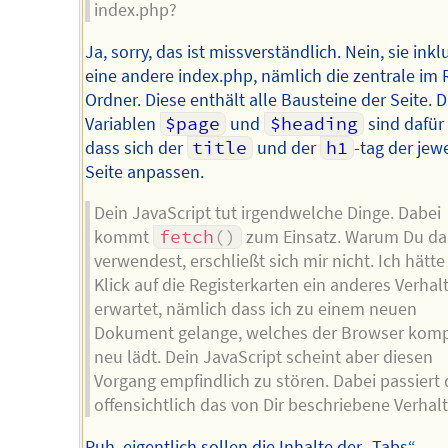
index.php?
Ja, sorry, das ist missverständlich. Nein, sie inkl
eine andere index.php, nämlich die zentrale im
Ordner. Diese enthält alle Bausteine der Seite. D
Variablen
$page
und
$heading
sind dafür
dass sich der
title
und der
h1
-tag der jew
Seite anpassen.
Dein JavaScript tut irgendwelche Dinge. Dabei
kommt
fetch
(
)
zum Einsatz. Warum Du da
verwendest, erschließt sich mir nicht. Ich hätt
Klick auf die Registerkarten ein anderes Verhal
erwartet, nämlich dass ich zu einem neuen
Dokument gelange, welches der Browser komp
neu lädt. Dein JavaScript scheint aber diesen
Vorgang empfindlich zu stören. Dabei passiert
offensichtlich das von Dir beschriebene Verhal
Puh, eigentlich sollen die Inhalte der „Tabs“