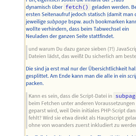
dynamisch über
fetch()
geladen werden. B
ersten Seitenaufruf jedoch statisch (damit man 
jeweilige
subpage
bspw. auch bookmarken kann)
wollte verhindern, dass beim Tabwechsel ein
Neuladen der ganzen Seite stattfindet.
und warum Du dazu ganze sieben (7!) JavaScri
Dateien lädst, das weißt Du sicherlich am best
Die sind ja erst mal nur der Übersichtlichkeit ha
gesplittet. Am Ende kann man die alle in ein
scri
packen.
Kann es sein, dass die Script-Datei in
subpag
beim Fetchen unter anderen Voraussetzungen
geparst wird, weil Dein initiales PHP-Script da
fehlt? Wird sie etwa direkt als Hauptscript gela
ohne von woanders zuerst inkludiert zu werde