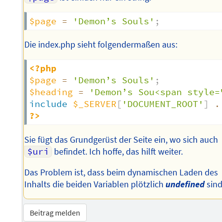
$page
=
'Demon’s Souls'
;
Die index.php sieht folgendermaßen aus:
<?php
$page
=
'Demon’s Souls'
;
$heading
=
'Demon’s Sou<span style=
include
$_SERVER
[
'DOCUMENT_ROOT'
]
.
?>
Sie fügt das Grundgerüst der Seite ein, wo sich auch
$uri
befindet. Ich hoffe, das hilft weiter.
Das Problem ist, dass beim dynamischen Laden des
Inhalts die beiden Variablen plötzlich
undefined
sind
Beitrag melden