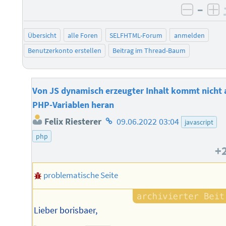
–
negati
po
Übersicht
alle Foren
SELFHTML-Forum
anmelden
Benutzerkonto erstellen
Beitrag im Thread-Baum
Von JS dynamisch erzeugter Inhalt kommt nicht 
PHP-Variablen heran
Homepage
Felix Riesterer
09.06.2022 03:04
javascript
des
php
Autors
+
problematische Seite
Lieber borisbaer,