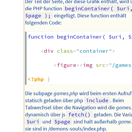
Der Teil der Seite, der diese Grafik enthält, wird
die PHP function
beginContainer( $uri,
$page );
eingefügt. Diese function enthält
folgenden Code:
function beginContainer( $uri, $
<
div
class
=
"
container
"
>
<
figure
>
<
img
src
=
"
/games
<?php
}
Die subpage
games.php
wird beim ersten Aufruf
statisch geladen über php
include
. Beim
Tabwechsel über die Navigation wird die
games
dynamisch über js
fetch()
geladen. Die Vari
$uri
und
$page
sind halt außerhalb
game
sie sind in /demons-souls/index.php.