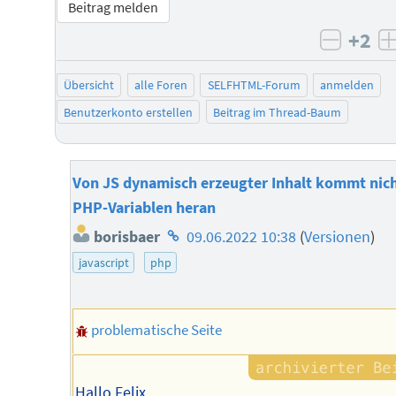
Beitrag melden
+2
negati
Übersicht
alle Foren
SELFHTML-Forum
anmelden
Benutzerkonto erstellen
Beitrag im Thread-Baum
Von JS dynamisch erzeugter Inhalt kommt nich
PHP-Variablen heran
Homepage
borisbaer
09.06.2022 10:38
(
Versionen
)
des
javascript
php
Autors
problematische Seite
Hallo Felix,