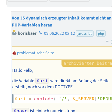
Von JS dynamisch erzeugter Inhalt kommt nicht an
PHP-Variablen heran
Homepage
borisbaer
09.06.2022 02:12
javascript
php
des
–
Autors
problematische Seite
Hallo Felix,
die Variable
$uri
wird direkt am Anfang der Seite
erstellt, noch vor dem DOCTYPE.
$uri
=
explode
(
'/'
,
$_SERVER
[
'REQU
$page
ist einfach nur ein string.