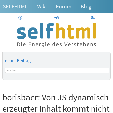
SELFHTML
Wiki
Forum
Blog
Hilfe
anmelden
Benutzerk
neuer Beitrag
Suchbegriff
borisbaer:
Von JS dynamisch
erzeugter Inhalt kommt nicht