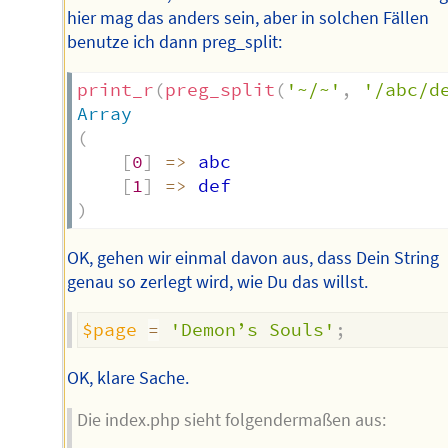
hier mag das anders sein, aber in solchen Fällen
benutze ich dann preg_split:
print_r
(
preg_split
(
'~/~'
,
'/abc/d
Array
(
[
0
]
=>
 abc

[
1
]
=>
)
OK, gehen wir einmal davon aus, dass Dein String
genau so zerlegt wird, wie Du das willst.
$page
=
'Demon’s Souls'
;
OK, klare Sache.
Die index.php sieht folgendermaßen aus: