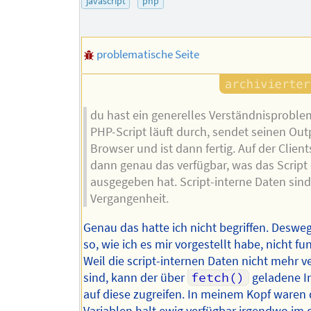
javascript
php
Autors
problematische Seite
du hast ein generelles Verständnisproble
PHP-Script läuft durch, sendet seinen Out
Browser und ist dann fertig. Auf der Clients
dann genau das verfügbar, was das Script
ausgegeben hat. Script-interne Daten sin
Vergangenheit.
Genau das hatte ich nicht begriffen. Deswe
so, wie ich es mir vorgestellt habe, nicht fu
Weil die script-internen Daten nicht mehr v
sind, kann der über
fetch()
geladene In
auf diese zugreifen. In meinem Kopf waren 
Variablen halt ewig verfügbar irgendwo im