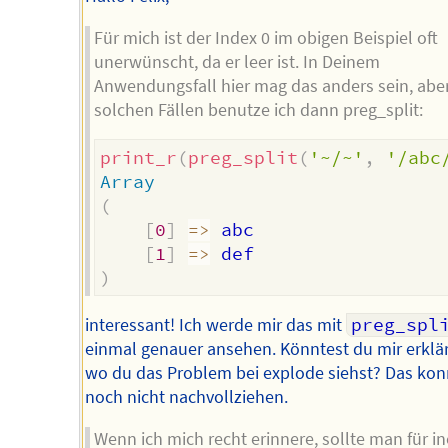
Für mich ist der Index 0 im obigen Beispiel oft
unerwünscht, da er leer ist. In Deinem
Anwendungsfall hier mag das anders sein, aber
solchen Fällen benutze ich dann preg_split:
print_r
(
preg_split
(
'~/~'
,
'/abc
Array
(
[
0
]
=>
 abc

[
1
]
=>
)
interessant! Ich werde mir das mit
preg_spl
einmal genauer ansehen. Könntest du mir erklä
wo du das Problem bei explode siehst? Das kon
noch nicht nachvollziehen.
Wenn ich mich recht erinnere, sollte man für i