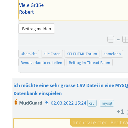
Viele Grüße
Robert
Beitrag melden
–
negat
Übersicht
alle Foren
SELFHTML-Forum
anmelden
Benutzerkonto erstellen
Beitrag im Thread-Baum
ich möchte eine sehr grosse CSV Datei in eine MYS
Datenbank einspielen
Homepage
MudGuard
02.03.2022 15:24
csv
mysql
des
+1
Autors