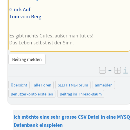
Glück Auf
Tom vom Berg
--
Es gibt nichts Gutes, außer man tut es!
Das Leben selbst ist der Sinn.
Beitrag melden
–
negativ 
posi
Übersicht
alle Foren
SELFHTML-Forum
anmelden
Benutzerkonto erstellen
Beitrag im Thread-Baum
ich möchte eine sehr grosse CSV Datei in eine MYS
Datenbank einspielen