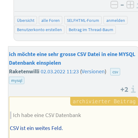
–
negati
po
Übersicht
alle Foren
SELFHTML-Forum
anmelden
Benutzerkonto erstellen
Beitrag im Thread-Baum
ich möchte eine sehr grosse CSV Datei in eine MYSQL
Datenbank einspielen
Raketenwilli
02.03.2022 11:23
(
Versionen
)
csv
mysql
+2
Ich habe eine CSV Datenbank
CSV ist ein weites Feld.