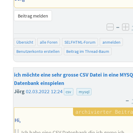
Beitrag melden
–
negati
po
Übersicht
alle Foren
SELFHTML-Forum
anmelden
Benutzerkonto erstellen
Beitrag im Thread-Baum
ich möchte eine sehr grosse CSV Datei in eine MYS
Datenbank einspielen
Jörg
02.03.2022 12:24
csv
mysql
–
Hi,
Ich habe eine CSV Datenbank die ich gerne ich