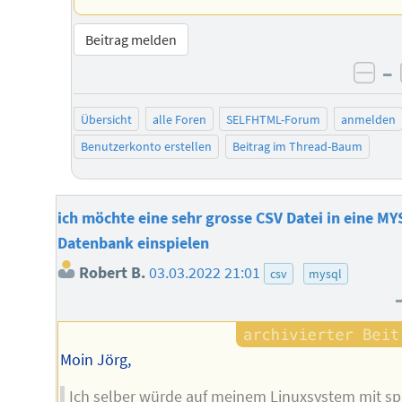
Beitrag melden
–
neg
Übersicht
alle Foren
SELFHTML-Forum
anmelden
Benutzerkonto erstellen
Beitrag im Thread-Baum
ich möchte eine sehr grosse CSV Datei in eine M
Datenbank einspielen
Robert B.
03.03.2022 21:01
csv
mysql
Moin Jörg,
Ich selber würde auf meinem Linuxsystem mit spl