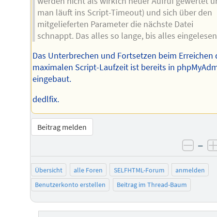
werden nicht als wirklch neuer Aufruf gewertet 
man läuft ins Script-Timeout) und sich über den
mitgelieferten Parameter die nächste Datei
schnappt. Das alles so lange, bis alles eingelesen 
Das Unterbrechen und Fortsetzen beim Erreichen 
maximalen Script-Laufzeit ist bereits in phpMyAd
eingebaut.
dedlfix.
Beitrag melden
–
negat
Übersicht
alle Foren
SELFHTML-Forum
anmelden
Benutzerkonto erstellen
Beitrag im Thread-Baum