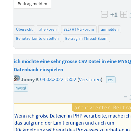
Beitrag melden
+1
negativ 
po
Übersicht
alle Foren
SELFHTML-Forum
anmelden
Benutzerkonto erstellen
Beitrag im Thread-Baum
ich möchte eine sehr grosse CSV Datei in eine MYS
Datenbank einspielen
Jonny 5
04.03.2022 15:52
(
Versionen
)
csv
mysql
–
Wenn ich große Dateien in PHP verarbeite, mache ich
das aufgrund der Limitierungen und auch um
Rückmeldung während des Prozesses zu erhalten in