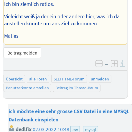
Ich bin ziemlich ratlos.
Vieleicht weiß ja der ein oder andere hier, was ich da
anstellen könnte um ans Ziel zu kommen.
Maties
Beitrag melden
–
I
negativ be
posit
Übersicht
alle Foren
SELFHTML-Forum
anmelden
Benutzerkonto erstellen
Beitrag im Thread-Baum
ich möchte eine sehr grosse CSV Datei in eine MYSQL
Datenbank einspielen
dedlfix
02.03.2022 10:48
csv
mysql