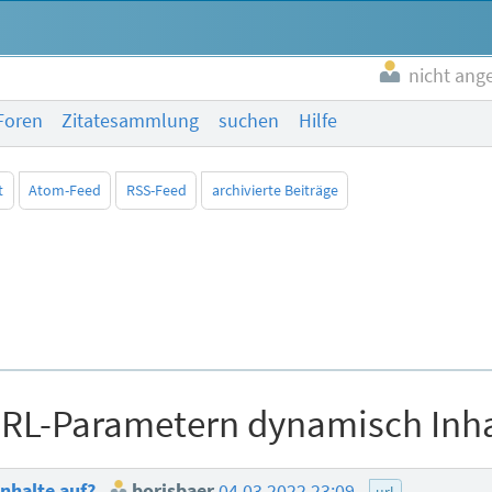
nicht ang
Foren
Zitatesammlung
suchen
Hilfe
t
Atom-Feed
RSS-Feed
archivierte Beiträge
 URL-Parametern dynamisch Inha
Inhalte auf?
borisbaer
04.03.2022 23:09
url