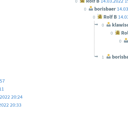
Rolf B
14.03.2022 1
0
borisbaer
14.03
0
Rolf B
14.0
0
klawis
0
Rol
0
0
borisb
1
:57
11
.2022 20:24
2022 20:33