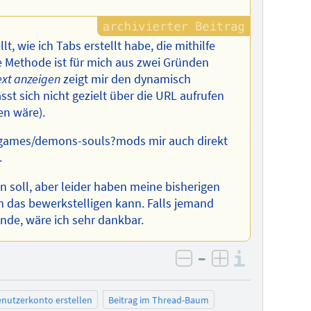
t, wie ich Tabs erstellt habe, die mithilfe
 Methode ist für mich aus zwei Gründen
ext anzeigen
zeigt mir den dynamisch
sst sich nicht gezielt über die URL aufrufen
en wäre).
 …/games/demons-souls?mods mir auch direkt
.
 soll, aber leider haben meine bisherigen
h das bewerkstelligen kann. Falls jemand
finde, wäre ich sehr dankbar.
–
Informa
negativ bewerten
positiv bewe
nutzerkonto erstellen
Beitrag im Thread-Baum