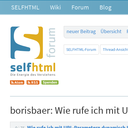
SELFHTML
Wiki
Forum
Blog
neuer Beitrag
Übersicht
SELFHTML-Forum
Thread-Ansich
borisbaer:
Wie rufe ich mit
Wie rufe ich mit URL-Parametern dynamisch 
0
75