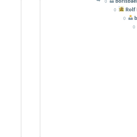
borisbae
0
Rolf
0
b
0
0