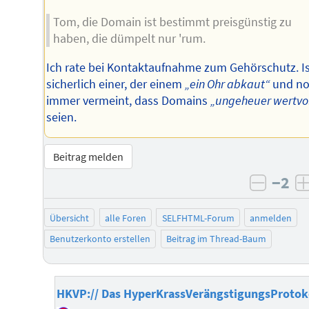
Tom, die Domain ist bestimmt preisgünstig zu
haben, die dümpelt nur 'rum.
Ich rate bei Kontaktaufnahme zum Gehörschutz. I
sicherlich einer, der einem
„ein Ohr abkaut“
und n
immer vermeint, dass Domains
„ungeheuer wertvol
seien.
Beitrag melden
−2
negati
Übersicht
alle Foren
SELFHTML-Forum
anmelden
Benutzerkonto erstellen
Beitrag im Thread-Baum
HKVP:// Das HyperKrassVerängstigungsProtok