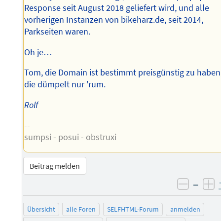
Response seit August 2018 geliefert wird, und alle
vorherigen Instanzen von bikeharz.de, seit 2014,
Parkseiten waren.
Oh je…
Tom, die Domain ist bestimmt preisgünstig zu haben
die dümpelt nur 'rum.
Rolf
--
sumpsi - posui - obstruxi
Beitrag melden
–
negati
po
Übersicht
alle Foren
SELFHTML-Forum
anmelden