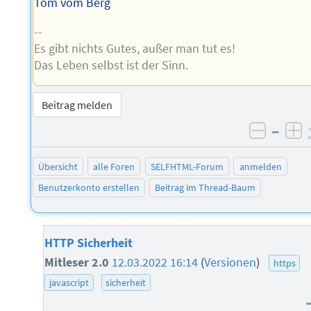
Tom vom Berg
--
Es gibt nichts Gutes, außer man tut es!
Das Leben selbst ist der Sinn.
Beitrag melden
–
negati
po
Übersicht
alle Foren
SELFHTML-Forum
anmelden
Benutzerkonto erstellen
Beitrag im Thread-Baum
HTTP Sicherheit
Mitleser 2.0
12.03.2022 16:14
(
Versionen
)
https
javascript
sicherheit