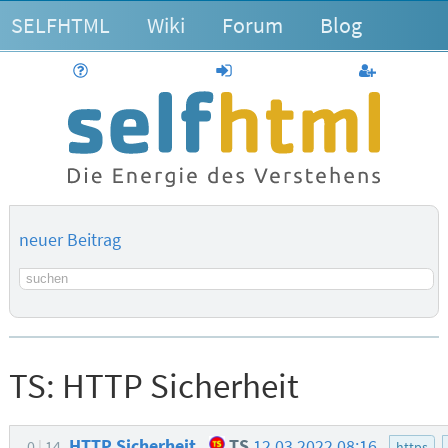
SELFHTML
Wiki
Forum
Blog
Hilfe
anmelden
Benutzerk
neuer Beitrag
Suchbegriff
TS:
HTTP Sicherheit
HTTP Sicherheit
TS
12.03.2022 08:16
0
14
https