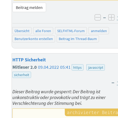
Beitrag melden
–
negati
po
Übersicht
alle Foren
SELFHTML-Forum
anmelden
Benutzerkonto erstellen
Beitrag im Thread-Baum
HTTP Sicherheit
Mitleser 2.0
09.04.2022 05:41
https
javascript
sicherheit
–
Dieser Beitrag wurde gesperrt: Der Beitrag ist
unkonstruktiv oder provokativ und trägt zu einer
Verschlechterung der Stimmung bei.