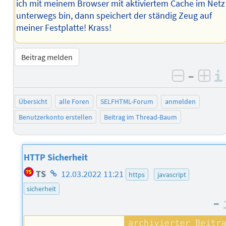
ich mit meinem Browser mit aktiviertem Cache im Netz
unterwegs bin, dann speichert der ständig Zeug auf
meiner Festplatte! Krass!
Beitrag melden
–
negativ 
posi
Übersicht
alle Foren
SELFHTML-Forum
anmelden
Benutzerkonto erstellen
Beitrag im Thread-Baum
HTTP Sicherheit
Homepage
TS
12.03.2022 11:21
https
javascript
des
sicherheit
Autors
–