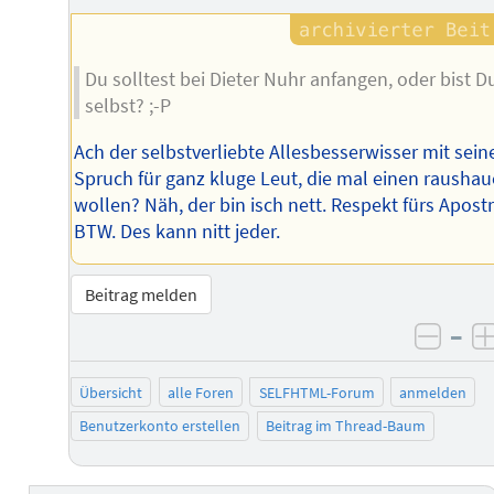
Du solltest bei Dieter Nuhr anfangen, oder bist D
selbst? ;-P
Ach der selbstverliebte Allesbesserwisser mit sei
Spruch für ganz kluge Leut, die mal einen rausha
wollen? Näh, der bin isch nett. Respekt fürs Apost
BTW. Des kann nitt jeder.
Beitrag melden
–
negat
Übersicht
alle Foren
SELFHTML-Forum
anmelden
Benutzerkonto erstellen
Beitrag im Thread-Baum