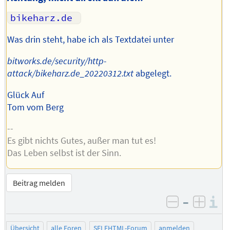
Was drin steht, habe ich als Textdatei unter
bitworks.de/security/http-
attack/bikeharz.de_20220312.txt
abgelegt.
Glück Auf
Tom vom Berg
--
Es gibt nichts Gutes, außer man tut es!
Das Leben selbst ist der Sinn.
Beitrag melden
–
I
negativ be
posit
Übersicht
alle Foren
SELFHTML-Forum
anmelden