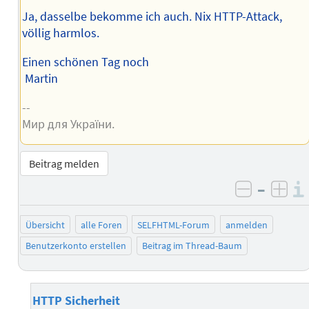
Ja, dasselbe bekomme ich auch. Nix HTTP-Attack,
völlig harmlos.
Einen schönen Tag noch
Martin
--
Мир для України.
Beitrag melden
–
negativ 
posi
Übersicht
alle Foren
SELFHTML-Forum
anmelden
Benutzerkonto erstellen
Beitrag im Thread-Baum
HTTP Sicherheit