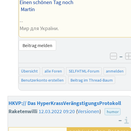
Einen schönen Tag noch
Martin
--
Мир для України.
Beitrag melden
–
negat
Übersicht
alle Foren
SELFHTML-Forum
anmelden
Benutzerkonto erstellen
Beitrag im Thread-Baum
HKVP:// Das HyperKrassVerängstigungsProtokoll
Raketenwilli
12.03.2022 09:20
(
Versionen
)
humor
–