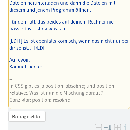
Dateien herunterladen und dann die Dateien mit
diesem und jenem Programm öffnen.
Für den Fall, das beides auf deinem Rechner nie
passiert ist, ist da was faul.
[EDIT] Es ist ebenfalls komisch, wenn das nicht nur bei
dir so ist… [/EDIT]
Au revoir,
Samuel Fiedler
--
In CSS gibt es ja position: ab
solute
; und position:
re
lative;. Was ist nun die Mischung daraus?
Ganz klar: position:
re
solute
!
Beitrag melden
+1