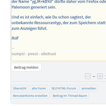
der Name "ygJK+kBYd" dürfte daher vom Firefox ode
Palemoon generiert sein.
Und es ist einfach, wie Du schon sagtest, der
unbekannte Ressourcentyp, der zum Speichern statt
zum Anzeigen führt.
Rolf
--
sumpsi - posui - obstruxi
Beitrag melden
–
negati
po
Übersicht
alle Foren
SELFHTML-Forum
anmelden
Benutzerkonto erstellen
Beitrag im Thread-Baum