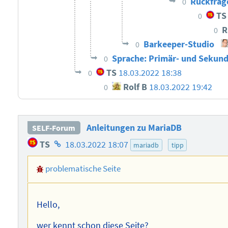
Rückfrag
0
TS
0
R
0
Barkeeper-Studio
0
Sprache: Primär- und Sekun
0
TS
18.03.2022 18:38
0
Rolf B
18.03.2022 19:42
0
Anleitungen zu MariaDB
SELF-Forum
Homepage
TS
18.03.2022 18:07
mariadb
tipp
des
problematische Seite
Autors
Hello,
wer kennt schon diese Seite?