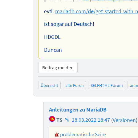
evtl.
mariadb.com/
de
/get-started-with-
ist sogar auf Deutsch!
HDGDL
Duncan
Beitrag melden
Übersicht
alle Foren
SELFHTML-Forum
anm
Anleitungen zu MariaDB
Homepage
TS
18.03.2022 18:47
(
Versionen
des
problematische Seite
Autors