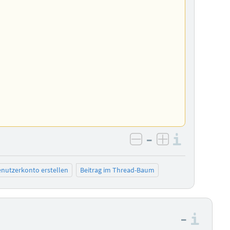
–
Informa
negativ bewerten
positiv bewe
nutzerkonto erstellen
Beitrag im Thread-Baum
–
Info