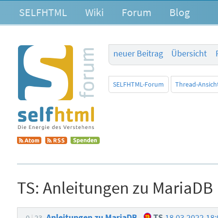
SELFHTML
Wiki
Forum
Blog
neuer Beitrag
Übersicht
SELFHTML-Forum
Thread-Ansich
TS:
Anleitungen zu MariaDB
Anleitungen zu MariaDB
TS
18.03.2022 18
0
23