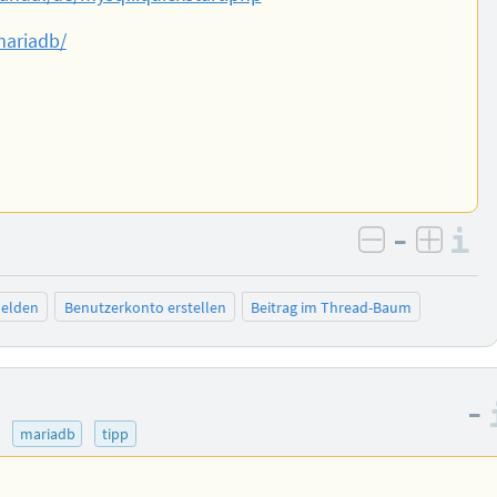
mariadb/
–
I
negativ be
posit
elden
Benutzerkonto erstellen
Beitrag im Thread-Baum
–
)
mariadb
tipp