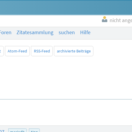
nicht ang
Foren
Zitatesammlung
suchen
Hilfe
t
Atom-Feed
RSS-Feed
archivierte Beiträge
:07
mariadb
tipp