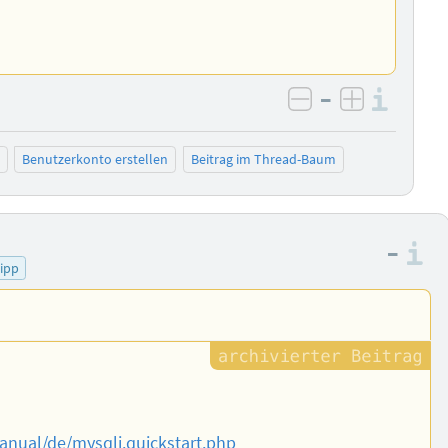
–
Info
negativ bewer
positiv b
Benutzerkonto erstellen
Beitrag im Thread-Baum
–
I
tipp
nual/de/mysqli.quickstart.php