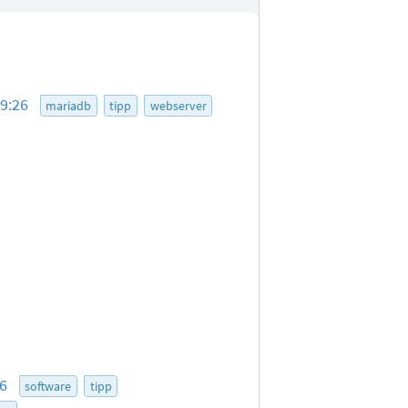
19:26
mariadb
tipp
webserver
36
software
tipp