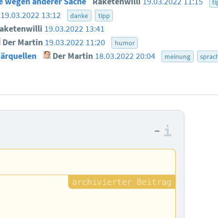
e wegen anderer Sache
Raketenwilli
19.03.2022 11:15
t
19.03.2022 13:12
danke
tipp
aketenwilli
19.03.2022 13:41
Der Martin
19.03.2022 11:20
humor
därquellen
Der Martin
18.03.2022 20:04
meinung
sprac
–
Informa