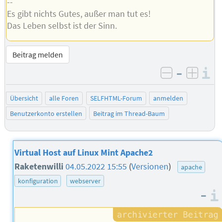
--
Es gibt nichts Gutes, außer man tut es!
Das Leben selbst ist der Sinn.
Beitrag melden
–
I
negativ be
posit
Übersicht
alle Foren
SELFHTML-Forum
anmelden
Benutzerkonto erstellen
Beitrag im Thread-Baum
Virtual Host auf Linux Mint Apache2
Raketenwilli
04.05.2022 15:55
(
Versionen
)
apache
konfiguration
webserver
–