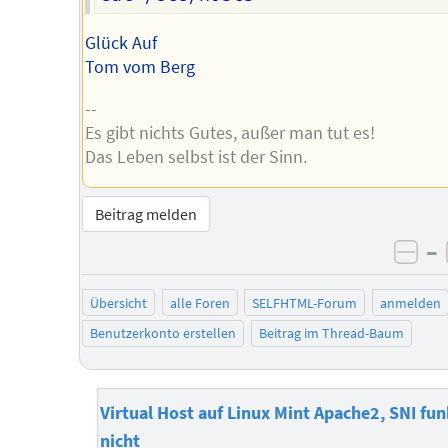
Glück Auf
Tom vom Berg
--
Es gibt nichts Gutes, außer man tut es!
Das Leben selbst ist der Sinn.
Beitrag melden
–
neg
Übersicht
alle Foren
SELFHTML-Forum
anmelden
Benutzerkonto erstellen
Beitrag im Thread-Baum
Virtual Host auf Linux Mint Apache2, SNI fun
nicht