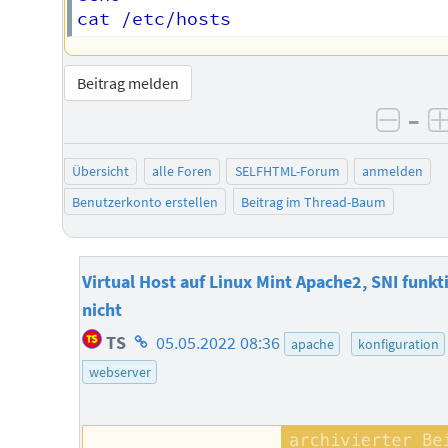
Beitrag melden
–
negat
Übersicht
alle Foren
SELFHTML-Forum
anmelden
Benutzerkonto erstellen
Beitrag im Thread-Baum
Virtual Host auf Linux Mint Apache2, SNI funkt
nicht
Homepage
TS
05.05.2022 08:36
apache
konfiguration
des
webserver
Autors