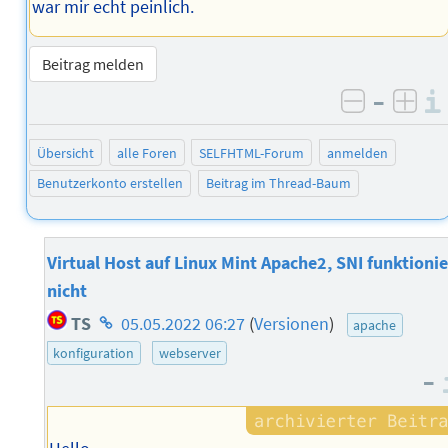
war mir echt peinlich.
Beitrag melden
–
negativ 
posi
Übersicht
alle Foren
SELFHTML-Forum
anmelden
Benutzerkonto erstellen
Beitrag im Thread-Baum
Virtual Host auf Linux Mint Apache2, SNI funktionie
nicht
Homepage
TS
05.05.2022 06:27
(
Versionen
)
apache
des
konfiguration
webserver
Autors
–