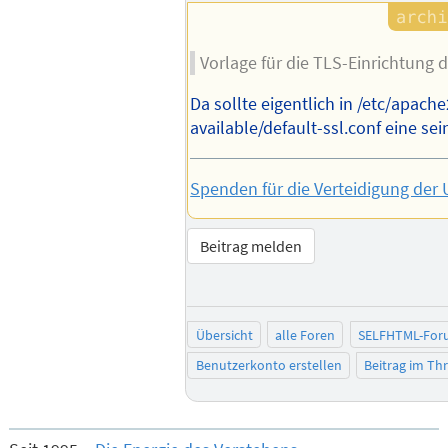
Vorlage für die TLS-Einrichtung d
Da sollte eigentlich in /etc/apache
available/default-ssl.conf eine sei
Spenden für die Verteidigung der 
Beitrag melden
Übersicht
alle Foren
SELFHTML-For
Benutzerkonto erstellen
Beitrag im T