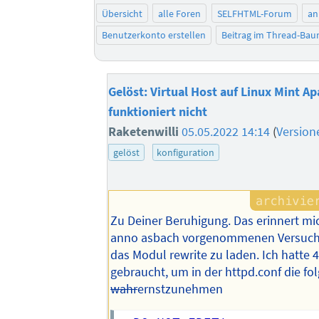
Übersicht
alle Foren
SELFHTML-Forum
an
Benutzerkonto erstellen
Beitrag im Thread-Ba
Gelöst: Virtual Host auf Linux Mint A
funktioniert nicht
Raketenwilli
05.05.2022 14:14
(
Version
gelöst
konfiguration
Zu Deiner Beruhigung. Das erinnert mi
anno asbach vorgenommenen Versuche
das Modul rewrite zu laden. Ich hatte 
gebraucht, um in der httpd.conf die fo
wahr
ernstzunehmen