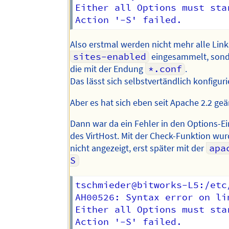
Either all Options must sta
Also erstmal werden nicht mehr alle Link
sites-enabled
eingesammelt, sond
die mit der Endung
*.conf
.
Das lässt sich selbstvertändlich konfiguri
Aber es hat sich eben seit Apache 2.2 geä
Dann war da ein Fehler in den Options-E
des VirtHost. Mit der Check-Funktion wur
nicht angezeigt, erst später mit der
apa
S
tschmieder@bitworks-L5:/etc
AH00526: Syntax error on li
Either all Options must sta