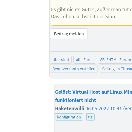
--
Es gibt nichts Gutes, außer man tut e
Das Leben selbst ist der Sinn.
Beitrag melden
Übersicht
alle Foren
SELFHTML-Forum
Benutzerkonto erstellen
Beitrag im Thre
Gelöst: Virtual Host auf Linux Mi
funktioniert nicht
Raketenwilli
06.05.2022 10:41
(
Ve
konfiguration
tls