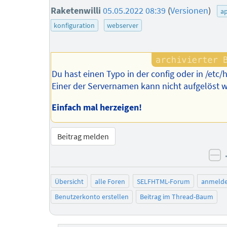
Raketenwilli
05.05.2022 08:39
(
Versionen
)
a
konfiguration
webserver
Du hast einen Typo in der config oder in /etc/
Einer der Servernamen kann nicht aufgelöst 
Einfach mal herzeigen!
Beitrag melden
ne
Übersicht
alle Foren
SELFHTML-Forum
anmeld
Benutzerkonto erstellen
Beitrag im Thread-Baum