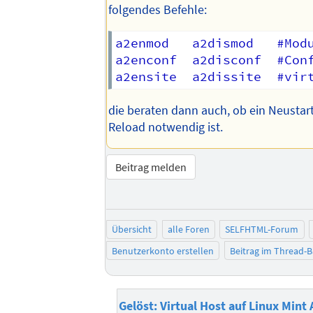
folgendes Befehle:
a2enmod   a2dismod   #Modu
a2enconf  a2disconf  #Conf
die beraten dann auch, ob ein Neustart
Reload notwendig ist.
Beitrag melden
Übersicht
alle Foren
SELFHTML-Forum
Benutzerkonto erstellen
Beitrag im Thread-
Gelöst: Virtual Host auf Linux Mint