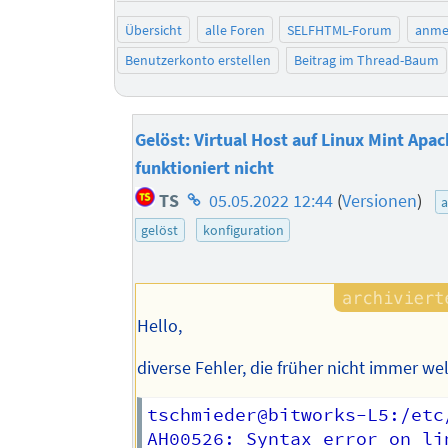
Übersicht
alle Foren
SELFHTML-Forum
anme
Benutzerkonto erstellen
Beitrag im Thread-Baum
Gelöst: Virtual Host auf Linux Mint Apac
funktioniert nicht
Homepage
TS
05.05.2022 12:44
(
Versionen
)
des
gelöst
konfiguration
Autors
Hello,
diverse Fehler, die früher nicht immer w
tschmieder@bitworks-L5:/etc
AH00526: Syntax error on li