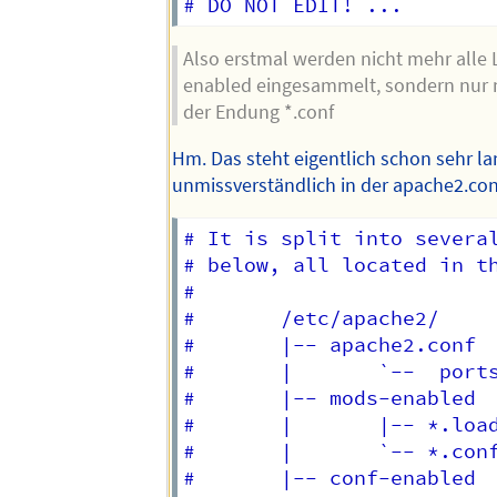
Also erstmal werden nicht mehr alle L
enabled eingesammelt, sondern nur 
der Endung *.conf
Hm. Das steht eigentlich schon sehr la
unmissverständlich in der apache2.conf
# It is split into several
# below, all located in th
#

#       /etc/apache2/

#       |-- apache2.conf

#       |       `--  ports
#       |-- mods-enabled

#       |       |-- *.load
#       |       `-- *.conf
#       |-- conf-enabled
