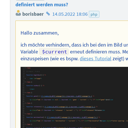
definiert werden muss?
Homepage
borisbaer
14.05.2022 18:06
php
des
Autors
Hallo zusammen,
ich möchte verhindern, dass ich bei den im Bild u
Variable
$current
erneut definieren muss. Me
einzuspeisen (wie es bspw.
dieses Tutorial
zeigt) 