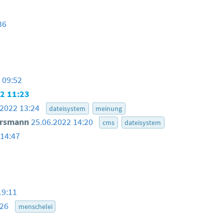
36
 09:52
2 11:23
.2022 13:24
dateisystem
meinung
ersmann
25.06.2022 14:20
cms
dateisystem
 14:47
19:11
:26
menschelei