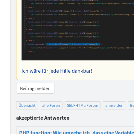
Ich wäre für jede Hilfe dankbar!
Beitrag melden
Übersicht
alle Foren
SELFHTML-Forum
anmelden
Be
akzeptierte Antworten
PHP function: Wie umgehe ich, dass eine Variabl