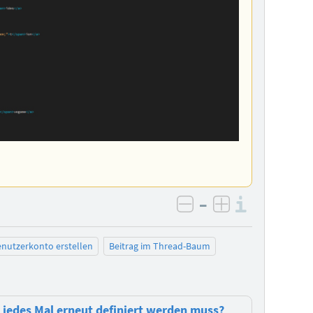
–
Informa
negativ bewerten
positiv bewe
nutzerkonto erstellen
Beitrag im Thread-Baum
e jedes Mal erneut definiert werden muss?