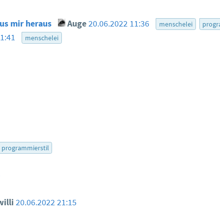
aus mir heraus
Auge
20.06.2022 11:36
menschelei
progr
11:41
menschelei
programmierstil
5
illi
20.06.2022 21:15