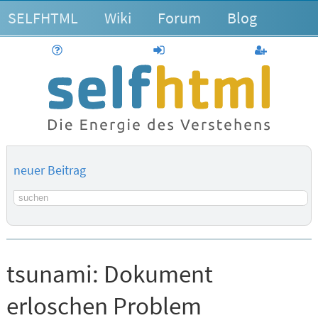
SELFHTML
Wiki
Forum
Blog
Hilfe
anmelden
Benutzerk
neuer Beitrag
Suchbegriff
tsunami:
Dokument
erloschen Problem