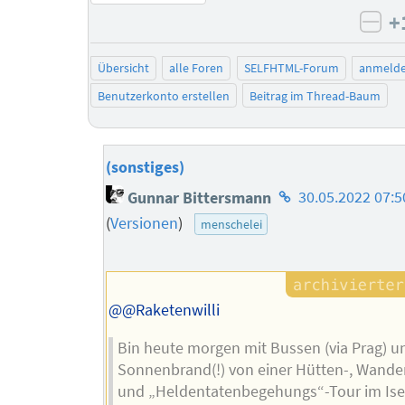
+
neg
Übersicht
alle Foren
SELFHTML-Forum
anmeld
Benutzerkonto erstellen
Beitrag im Thread-Baum
(sonstiges)
Homepage
Gunnar Bittersmann
30.05.2022 07:5
des
(
Versionen
)
menschelei
Autors
@@Raketenwilli
Bin heute morgen mit Bussen (via Prag) u
Sonnenbrand(!) von einer Hütten-, Wander
und „Heldentatenbegehungs“-Tour im Ise