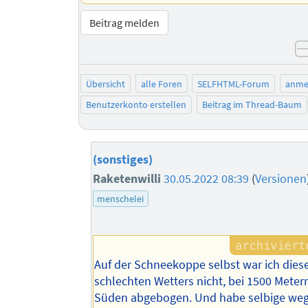
Beitrag melden
Übersicht
alle Foren
SELFHTML-Forum
anme
Benutzerkonto erstellen
Beitrag im Thread-Baum
(sonstiges)
Raketenwilli
30.05.2022 08:39
(
Versionen
menschelei
Auf der Schneekoppe selbst war ich die
schlechten Wetters nicht, bei 1500 Meter
Süden abgebogen. Und habe selbige weg