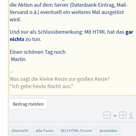
die Aktion auf dem Server (Datenbank-Eintrag, Mail-
Versand o.ä.) eventuell ein weiteres Mal ausgelöst
wird.
Und nur als Schlussbemerkung: Mit HTML hat das
gar
nichts
zu tun.
Einen schönen Tag noch
Martin
--
Was sagt die kleine Kerze zur großen Kerze?
"Ich gehe heute Nacht aus."
Beitrag melden
–
negativ 
posi
Übersicht
alle Foren
SELFHTML-Forum
anmelden