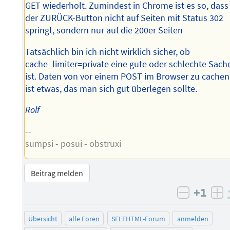
GET wiederholt. Zumindest in Chrome ist es so, dass
der ZURÜCK-Button nicht auf Seiten mit Status 302
springt, sondern nur auf die 200er Seiten
Tatsächlich bin ich nicht wirklich sicher, ob
cache_limiter=private eine gute oder schlechte Sach
ist. Daten von vor einem POST im Browser zu cachen
ist etwas, das man sich gut überlegen sollte.
Rolf
--
sumpsi - posui - obstruxi
Beitrag melden
+1
negativ 
po
Übersicht
alle Foren
SELFHTML-Forum
anmelden