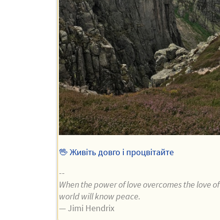
🖖 Живіть довго і процвітайте
--
When the power of love overcomes the love o
world will know peace.
— Jimi Hendrix