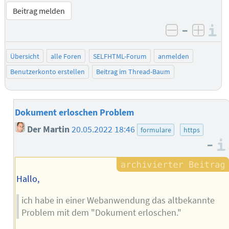
Beitrag melden
–
I
negativ be
posit
Übersicht
alle Foren
SELFHTML-Forum
anmelden
Benutzerkonto erstellen
Beitrag im Thread-Baum
Dokument erloschen Problem
Der Martin
20.05.2022 18:46
formulare
https
–
Hallo,
ich habe in einer Webanwendung das altbekannte
Problem mit dem "Dokument erloschen."