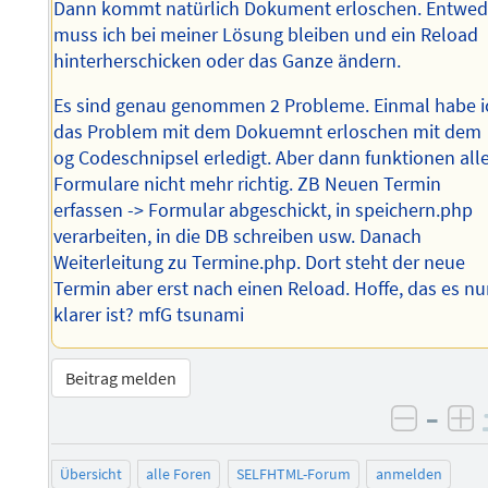
Dann kommt natürlich Dokument erloschen. Entwed
muss ich bei meiner Lösung bleiben und ein Reload
hinterherschicken oder das Ganze ändern.
Es sind genau genommen 2 Probleme. Einmal habe i
das Problem mit dem Dokuemnt erloschen mit dem
og Codeschnipsel erledigt. Aber dann funktionen all
Formulare nicht mehr richtig. ZB Neuen Termin
erfassen -> Formular abgeschickt, in speichern.php
verarbeiten, in die DB schreiben usw. Danach
Weiterleitung zu Termine.php. Dort steht der neue
Termin aber erst nach einen Reload. Hoffe, das es n
klarer ist? mfG tsunami
Beitrag melden
–
negati
po
Übersicht
alle Foren
SELFHTML-Forum
anmelden