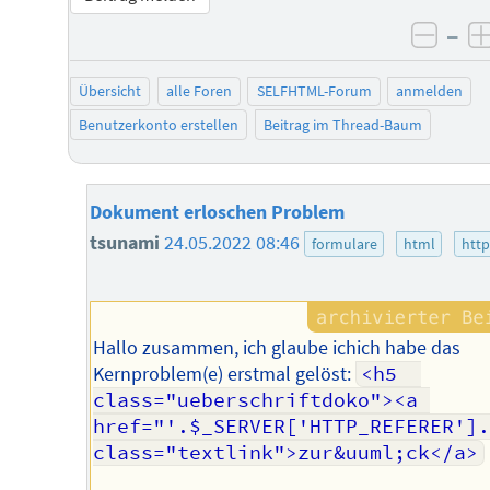
–
negat
Übersicht
alle Foren
SELFHTML-Forum
anmelden
Benutzerkonto erstellen
Beitrag im Thread-Baum
Dokument erloschen Problem
tsunami
24.05.2022 08:46
formulare
html
http
Hallo zusammen, ich glaube ichich habe das
Kernproblem(e) erstmal gelöst:
<h5  
class="ueberschriftdoko"><a 
href="'.$_SERVER['HTTP_REFERER'].
class="textlink">zur&uuml;ck</a>